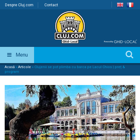
Despre Cluj.com
Contact
Menu
Acasă
»
Articole
»
Clujenii se pot plimba cu barca pe Lacul Chios | preț &
program