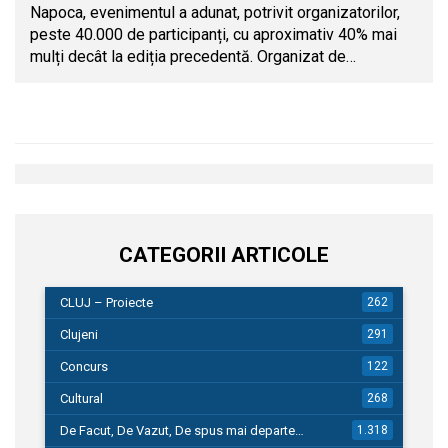
Napoca, evenimentul a adunat, potrivit organizatorilor,
peste 40.000 de participanți, cu aproximativ 40% mai
mulți decât la ediția precedentă. Organizat de…
CATEGORII ARTICOLE
CLUJ – Proiecte
262
Clujeni
291
Concurs
122
Cultural
268
De Facut, De Vazut, De spus mai departe…
1.318