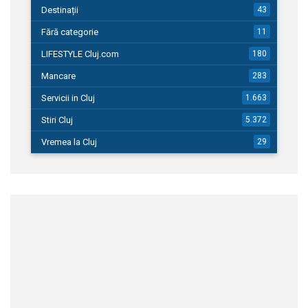
Destinații
43
Fără categorie
11
LIFESTYLE Cluj.com
180
Mancare
283
Servicii in Cluj
1.663
Stiri Cluj
5.372
Vremea la Cluj
29