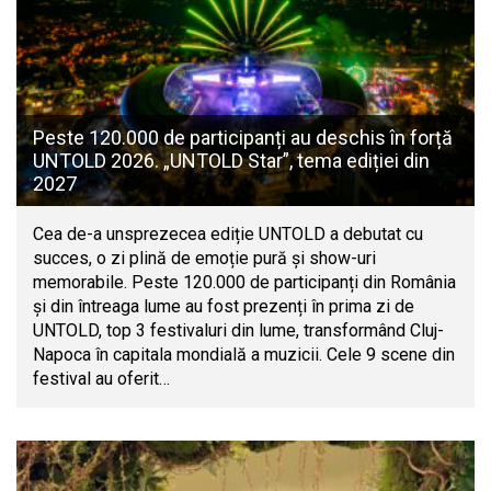
Peste 120.000 de participanți au deschis în forță
UNTOLD 2026. „UNTOLD Star”, tema ediției din
2027
Cea de-a unsprezecea ediție UNTOLD a debutat cu
succes, o zi plină de emoție pură și show-uri
memorabile. Peste 120.000 de participanți din România
și din întreaga lume au fost prezenți în prima zi de
UNTOLD, top 3 festivaluri din lume, transformând Cluj-
Napoca în capitala mondială a muzicii. Cele 9 scene din
festival au oferit…