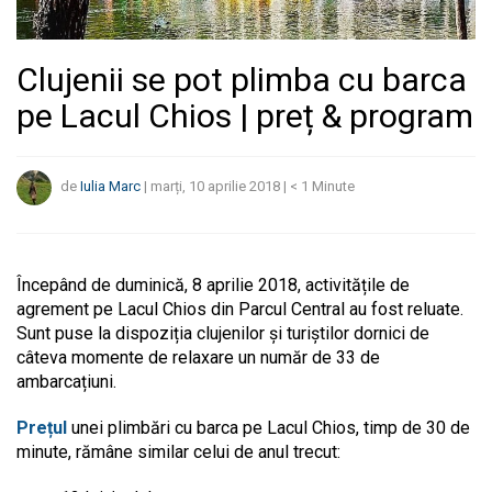
Clujenii se pot plimba cu barca
pe Lacul Chios | preț & program
de
Iulia Marc
|
marți, 10 aprilie 2018
|
< 1
Minute
Începând de duminică, 8 aprilie 2018, activitățile de
agrement pe Lacul Chios din Parcul Central au fost reluate.
Sunt puse la dispoziția clujenilor și turiștilor dornici de
câteva momente de relaxare un număr de 33 de
ambarcațiuni.
Prețul
unei plimbări cu barca pe Lacul Chios, timp de 30 de
minute, rămâne similar celui de anul trecut: