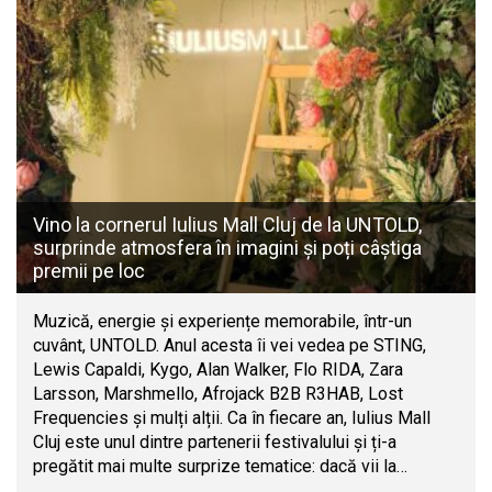
Vino la cornerul Iulius Mall Cluj de la UNTOLD,
surprinde atmosfera în imagini și poți câștiga
premii pe loc
Muzică, energie și experiențe memorabile, într-un
cuvânt, UNTOLD. Anul acesta îi vei vedea pe STING,
Lewis Capaldi, Kygo, Alan Walker, Flo RIDA, Zara
Larsson, Marshmello, Afrojack B2B R3HAB, Lost
Frequencies și mulți alții. Ca în fiecare an, Iulius Mall
Cluj este unul dintre partenerii festivalului și ți-a
pregătit mai multe surprize tematice: dacă vii la…