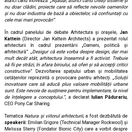
atunci când inovează:
„Așadar, atunci când creați sisteme și
nu doar clădiri, proiecte care să reflecte nevoile oamenilor
și nu doar industria de bază a obiectelor, vă confruntați cu
cele mai mari provocări”
.
În cadrul panelului de debate Arhitectura și orașele,
Jan
Kattein
(Director Jan Kattein Architects) a prezentat rolul
arhitecturii în cadrul prezentării „Oameni, politică și
arhitectură”:
„Desigur că este vorba despre design, dar mai
mult decât atât, arhitectura înseamnă a fi activist. Trebuie
să fii pe străzi, în afara biroului, să oferi și să accepți critici
constructive”
. Dezvoltarea spațiului urban și mobilitatea
cetățenilor reprezintă o provocare pentru arhitecți.
„Soluții
inovatoare care să aducă plus valoare mobilității urbane
sunt. Este nevoie de susținere pentru implementare, la nivel
de înțelegere a conceptului.”
, a declarat
Iulian Pădurariu
,
CEO Pony Car Sharing.
Tematica
Natura și viitorul arhitecturii
, a fost dezbătută de
speakerii:
Emilian Grigore (Technical Manager Rockwool) și
Melissa Sterry (Fondator Bionic City) care a vorbit despre