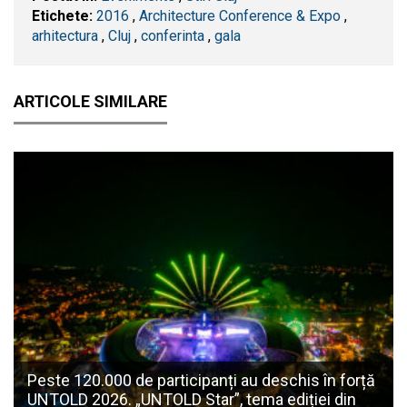
Etichete:
2016
,
Architecture Conference & Expo
,
arhitectura
,
​Cluj
,
conferinta
,
gala
ARTICOLE SIMILARE
Peste 120.000 de participanți au deschis în forță
UNTOLD 2026. „UNTOLD Star”, tema ediției din