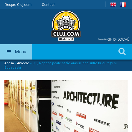
Despre Cluj.com
Contact
Menu
Acasă
»
Articole
»
Cluj-Napoca poate să fie orașul ideal între București și
Budapesta