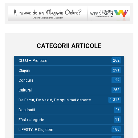
CATEGORII ARTICOLE
CLUJ – Proiecte
262
Clujeni
291
Concurs
122
Cultural
268
De Facut, De Vazut, De spus mai departe…
1.318
Destinații
43
Fără categorie
11
LIFESTYLE Cluj.com
180