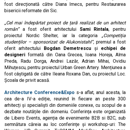
fost direcționată către Diana Imecs, pentru Restaurarea
bisericii reformate din Sic.
„Cel mai îndepărtat proiect de țară realizat de un arhitect
român”
a fost oferit arhitectului
Sami Rintala
, pentru
proiectul Nordic Shelter, iar la categoria
„Competiția
studenților – sponsorizat de Alukonistahl”,
premiul a fost
oferit arhitectului
Bogdan Demetrescu
și
echipei de
designeri
formată din Oana Grecea, Ioana Horeja, Alma
Preda, Radu Dorga, Andrei Lazăr, Adrian Mihai, Ovidiu
Mihuțescu, pentru proiectul Urban Green Artery. Mențiunea a
fost câștigată de către Ileana Roxana Dan, cu proiectul Loc.
Școala de privit acasă.
Architecture Conference&Expo
s-a aflat, anul acesta, la
cea de-a IV-a ediție, reunind în fiecare an peste 300
arhitecți și specialiști din domeniile conexe, cu scopul de a
dezbate noutățile din domeniu. Conferința este organizată
de Libero Events, agenția de evenimente B2B si B2C, sub
semnătura căreia au loc conferințe și workshop-uri: The