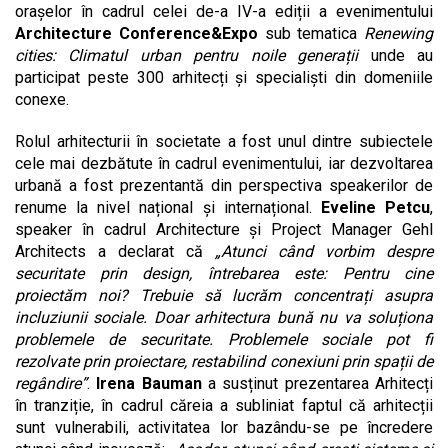
orașelor în cadrul celei de-a IV-a ediții a evenimentului
Architecture Conference&Expo
sub tematica
Renewing
cities: Climatul urban pentru noile generații
unde au
participat peste 300 arhitecți și specialiști din domeniile
conexe.
Rolul arhitecturii în societate a fost unul dintre subiectele
cele mai dezbătute în cadrul evenimentului, iar dezvoltarea
urbană a fost prezentantă din perspectiva speakerilor de
renume la nivel național și internațional.
Eveline Petcu
,
speaker în cadrul Architecture și Project Manager Gehl
Architects a declarat că
„Atunci când vorbim despre
securitate prin design, întrebarea este: Pentru cine
proiectăm noi? Trebuie să lucrăm concentrați asupra
incluziunii sociale. Doar arhitectura bună nu va soluționa
problemele de securitate. Problemele sociale pot fi
rezolvate prin proiectare, restabilind conexiuni prin spații de
regândire”
.
Irena Bauman
a susținut prezentarea Arhitecți
în tranziție, în cadrul căreia a subliniat faptul că arhitecții
sunt vulnerabili, activitatea lor bazându-se pe încredere