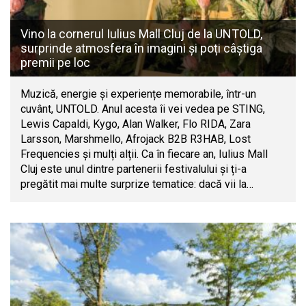
Vino la cornerul Iulius Mall Cluj de la UNTOLD,
surprinde atmosfera în imagini și poți câștiga
premii pe loc
Muzică, energie și experiențe memorabile, într-un
cuvânt, UNTOLD. Anul acesta îi vei vedea pe STING,
Lewis Capaldi, Kygo, Alan Walker, Flo RIDA, Zara
Larsson, Marshmello, Afrojack B2B R3HAB, Lost
Frequencies și mulți alții. Ca în fiecare an, Iulius Mall
Cluj este unul dintre partenerii festivalului și ți-a
pregătit mai multe surprize tematice: dacă vii la…