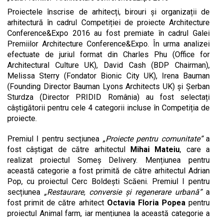
Proiectele înscrise de arhitecți, birouri și organizații de
arhitectură în cadrul Competiției de proiecte Architecture
Conference&Expo 2016 au fost premiate în cadrul Galei
Premiilor Architecture Conference&Expo. În urma analizei
efectuate de juriul format din Charles Phu (Office for
Architectural Culture UK), David Cash (BDP Chairman),
Melissa Sterry (Fondator Bionic City UK), Irena Bauman
(Founding Director Bauman Lyons Architects UK) și Șerban
Sturdza (Director PRIDID România) au fost selectați
câștigătorii pentru cele 4 categorii incluse în Competiția de
proiecte.
Premiul I pentru secțiunea
„Proiecte pentru comunitate”
a
fost câștigat de către arhitectul
Mihai Mateiu
, care a
realizat proiectul Someș Delivery. Mențiunea pentru
această categorie a fost primită de către arhitectul Adrian
Pop, cu proiectul Cerc Boldești Scăeni. Premiul I pentru
secțiunea
„Restaurare, conversie și regenerare urbană”
a
fost primit de către arhitect
Octavia Floria Popea
pentru
proiectul Animal farm, iar mențiunea la această categorie a