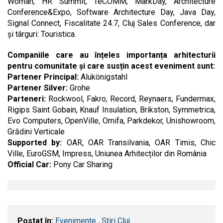
Woman, HR Summit, TeCOMM, MarkDay, Architecture
Conference&Expo, Software Architecture Day, Java Day,
Signal Connect, Fiscalitate 24.7, Cluj Sales Conference, dar
și târguri: Touristica.
Companiile care au înțeles importanța arhitecturii
pentru comunitate și care susțin acest eveniment sunt:
Partener Principal:
Alukönigstahl
Partener Silver:
Grohe
Parteneri:
Rockwool, Fakro, Record, Reynaers, Fundermax,
Rigips Saint Gobain, Knauf Insulation, Brikston, Symmetrica,
Evo Computers, OpenVille, Omifa, Parkdekor, Unishowroom,
Grădini Verticale
Supported by:
OAR, OAR Transilvania, OAR Timis, Chic
Ville, EuroGSM, Impress, Uniunea Arhitecților din România
Official Car:
Pony Car Sharing
Postat în:
Evenimente
,
Stiri Cluj