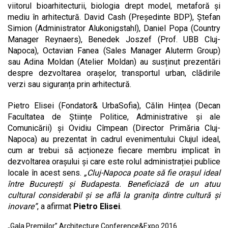
viitorul bioarhitecturii, biologia drept model, metaforă și
mediu în arhitectură. David Cash (Președinte BDP), Ștefan
Simion (Administrator Alukonigstahl), Daniel Popa (Country
Manager Reynaers), Benedek Joszef (Prof. UBB Cluj-
Napoca), Octavian Fanea (Sales Manager Aluterm Group)
sau Adina Moldan (Atelier Moldan) au susținut prezentări
despre dezvoltarea orașelor, transportul urban, clădirile
verzi sau siguranța prin arhitectură.
Pietro Elisei (Fondator& UrbaSofia), Călin Hințea (Decan
Facultatea de Științe Politice, Administrative și ale
Comunicării) și Ovidiu Cîmpean (Director Primăria Cluj-
Napoca) au prezentat în cadrul evenimentului Clujul ideal,
cum ar trebui să acționeze fiecare membru implicat în
dezvoltarea orașului și care este rolul administrației publice
locale în acest sens.
„Cluj-Napoca poate să fie orașul ideal
între București și Budapesta. Beneficiază de un atuu
cultural considerabil și se află la granița dintre cultură și
inovare”
, a afirmat
Pietro Elisei
.
„Gala Premiilor” Architecture Conference&Expo 2016