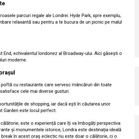
te
eroasele parcuri regale ale Londrei. Hyde Park, spre exemplu,
imbare relaxantă sau pentru a te bucura de un picnic pe malul
st End, echivalentul londonez al Broadway-ului. Aici găsești o
aluri moderne.
orașul
ce poftă cu restaurante care servesc mâncăruri din toate
a satisface cele mai diverse gusturi.
ortunitățile de shopping, iar dacă ești în căutarea unor
t Garden este locul perfect.
călătorie; este o experiență care îți va îmbogăți perspectiva
 vibrante și monumentele istorice, Londra este destinația ideală
ty break în acest oraș eclectic nu este doar o călătorie, ci o