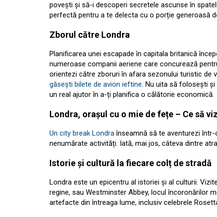
povești și să-i descoperi secretele ascunse în spate
perfectă pentru a te delecta cu o porție generoasă de
Zborul către Londra
Planificarea unei escapade în capitala britanică înce
numeroase companii aeriene care concurează pentru 
orientezi către zboruri în afara sezonului turistic de
găsești bilete de avion ieftine
. Nu uita să folosești și
un real ajutor în a-ți planifica o călătorie economică.
Londra, orașul cu o mie de fețe – Ce să viz
Un city break Londra
înseamnă să te aventurezi într-
nenumărate activități. Iată, mai jos, câteva dintre atrac
Istorie și cultură la fiecare colț de stradă
Londra este un epicentru al istoriei și al culturii. Vi
regine, sau Westminster Abbey, locul încoronărilor mon
artefacte din întreaga lume, inclusiv celebrele Rosett