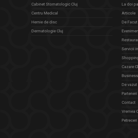
Cabinet Stomatologic Cluj
La doi pa
Centru Medical
Articole
Hernie de disc
De Facut 
Dermatologie Cluj
Eveniment
Restauran
Servicii i
Shopping
Cazare Cl
Business 
De vazut
Parteneri
Contact
Vremea C
Petreceri 