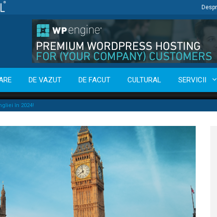
Despr
ARE
DE VAZUT
DE FACUT
CULTURAL
SERVICII
gliei în 2024!