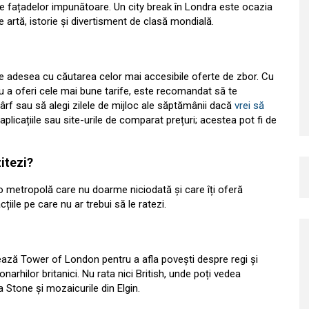
le fațadelor impunătoare. Un city break în Londra este ocazia
 artă, istorie și divertisment de clasă mondială.
pe adesea cu căutarea celor mai accesibile oferte de zbor. Cu
a oferi cele mai bune tarife, este recomandat să te
 vârf sau să alegi zilele de mijloc ale săptămânii dacă
vrei să
 aplicațiile sau site-urile de comparat prețuri; acestea pot fi de
itezi?
o metropolă care nu doarme niciodată și care îți oferă
țiile pe care nu ar trebui să le ratezi.
zitează Tower of London pentru a afla povești despre regi și
arhilor britanici. Nu rata nici British, unde poți vedea
a Stone și mozaicurile din Elgin.