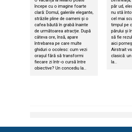
O vacanță la Milano poate
Dimineața, 
începe cu o imagine foarte
păr ud, ele
clară: Domul, galeriile elegante,
nu stă înt
străzile pline de oameni și o
cel mai sc
cafea băută în grabă înainte
timpul pe ca
de următoarea atracție. După
părului și î
câteva ore, însă, apare
să fie rezu
întrebarea pe care multe
aici porne
ghiduri o ocolesc: cum vezi
Airstrait v
orașul fără să transformi
clasică: un
fiecare zi într-o cursă între
la…
obiective? Un concediu la…