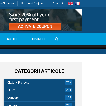
e Cluj.com
Parteneri Cluj.com
Contact
ARTICOLE
BUSINESS
CATEGORII ARTICOLE
CLUJ – Proiecte
262
Clujeni
291
Concurs
122
Cultural
268