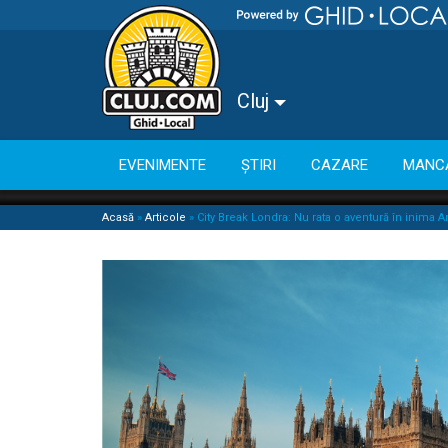
Cluj
EVENIMENTE
ȘTIRI
CAZARE
MANC
Acasă
»
Articole
»
City Break Londra: Nu rata o aventură în inima An