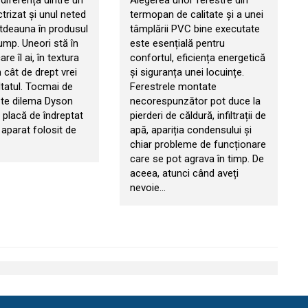
diferența dintre un
Alegerea unor ferestre din
ctrizat și unul neted
termopan de calitate și a unei
otdeauna în produsul
tâmplării PVC bine executate
ump. Uneori stă în
este esențială pentru
re îl ai, în textura
confortul, eficiența energetică
n cât de drept vrei
și siguranța unei locuințe.
ltatul. Tocmai de
Ferestrele montate
ște dilema Dyson
necorespunzător pot duce la
s placă de îndreptat
pierderi de căldură, infiltrații de
 aparat folosit de
apă, apariția condensului și
chiar probleme de funcționare
care se pot agrava în timp. De
aceea, atunci când aveți
nevoie…