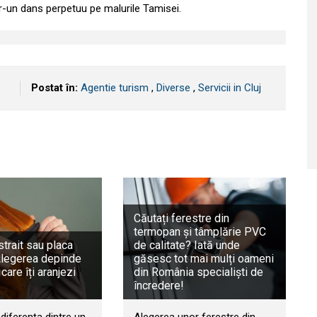
tr-un dans perpetuu pe malurile Tamisei.
Postat în:
Agentie turism
,
Diverse
,
Servicii in Cluj
Căutați ferestre din
termopan și tâmplărie PVC
trait sau placa
de calitate? Iată unde
Alegerea depinde
găsesc tot mai mulți oameni
 care îți aranjezi
din România specialiști de
încredere!