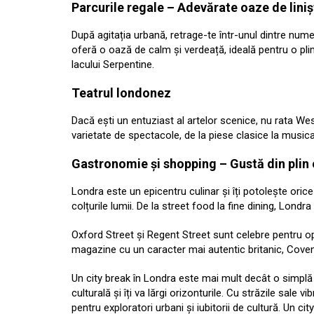
Parcurile regale – Adevărate oaze de liniș
După agitația urbană, retrage-te într-unul dintre num
oferă o oază de calm și verdeață, ideală pentru o pl
lacului Serpentine.
Teatrul londonez
Dacă ești un entuziast al artelor scenice, nu rata We
varietate de spectacole, de la piese clasice la music
Gastronomie și shopping – Gustă din plin 
Londra este un epicentru culinar și îți potolește ori
colțurile lumii. De la street food la fine dining, Londr
Oxford Street și Regent Street sunt celebre pentru op
magazine cu un caracter mai autentic britanic, Coven
Un city break în Londra este mai mult decât o simplă 
culturală și îți va lărgi orizonturile. Cu străzile sale
pentru exploratori urbani și iubitorii de cultură. Un ci