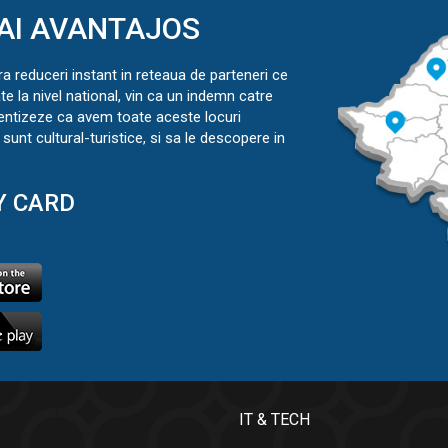
AI AVANTAJOS
ra reduceri instant in reteaua de parteneri ce
ate la nivel national, vin ca un indemn catre
ientizeze ca avem toate aceste locuri
sunt cultural-turistice, si sa le descopere in
Y CARD
IT & TECH