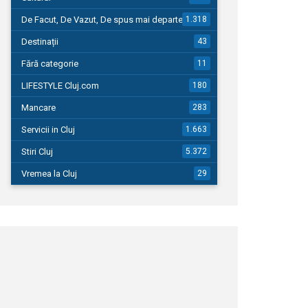
De Facut, De Vazut, De spus mai departe…
1.318
Destinații
43
Fără categorie
11
LIFESTYLE Cluj.com
180
Mancare
283
Servicii in Cluj
1.663
Stiri Cluj
5.372
Vremea la Cluj
29