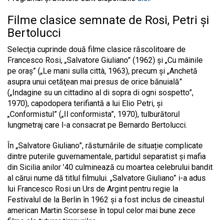
Filme clasice semnate de Rosi, Petri și
Bertolucci
Selecţia cuprinde două filme clasice răscolitoare de
Francesco Rosi, „Salvatore Giuliano” (1962) şi „Cu mâinile
pe oraş” („Le mani sulla città, 1963), precum şi „Anchetă
asupra unui cetăţean mai presus de orice bănuială”
(„Indagine su un cittadino al di sopra di ogni sospetto”,
1970), capodopera terifiantă a lui Elio Petri, şi
„Conformistul” („Il conformista”, 1970), tulburătorul
lungmetraj care l-a consacrat pe Bernardo Bertolucci.
În „Salvatore Giuliano”, răsturnările de situație complicate
dintre puterile guvernamentale, partidul separatist și mafia
din Sicilia anilor ’40 culminează cu moartea celebrului bandit
al cărui nume dă titlul filmului. „Salvatore Giuliano” i-a adus
lui Francesco Rosi un Urs de Argint pentru regie la
Festivalul de la Berlin în 1962 şi a fost inclus de cineastul
american Martin Scorsese în topul celor mai bune zece