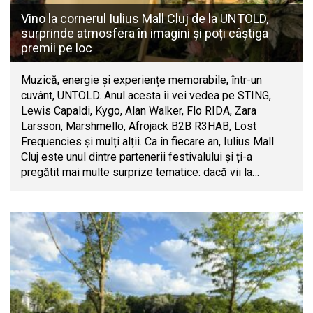
Vino la cornerul Iulius Mall Cluj de la UNTOLD,
surprinde atmosfera în imagini și poți câștiga
premii pe loc
Muzică, energie și experiențe memorabile, într-un
cuvânt, UNTOLD. Anul acesta îi vei vedea pe STING,
Lewis Capaldi, Kygo, Alan Walker, Flo RIDA, Zara
Larsson, Marshmello, Afrojack B2B R3HAB, Lost
Frequencies și mulți alții. Ca în fiecare an, Iulius Mall
Cluj este unul dintre partenerii festivalului și ți-a
pregătit mai multe surprize tematice: dacă vii la…