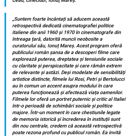
Ceau, Cineclub!, Ionuţ Mareş.
„Suntem foarte încântați să aducem această
retrospectivă dedicată cinematografiei politice
italiene din anii 1960 și 1970 în cinematografe din
întreaga țară, datorită muncii neobosite a
curatorului său, Ionuț Mareș. Acest program oferă
publicului român șansa de a descoperi filme care
explorează puterea, dreptatea și tensiunile sociale
cu claritate și perspicacitate și care rămân extrem
de relevante și astăzi. Deși modelate de sensibilități
artistice distincte, filmele lui Rosi, Petri și Bertolucci
au în comun un accent asupra modului în care
puterea funcţionează și afectează viața oamenilor.
Filmele lor oferă un portret puternic și critic al Italiei
într-o perioadă de schimbări sociale și politice
majore. Într-un moment în care chestiunile legate
de memoria istorică și încrederea în instituții sunt
din nou centrale, credem că această retrospectivă
poate rezona profund cu publicul român. Ea invită