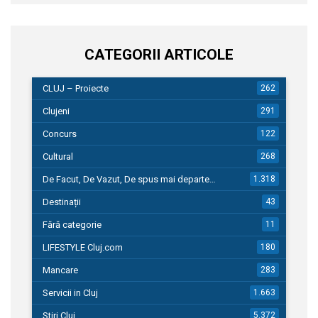
CATEGORII ARTICOLE
CLUJ – Proiecte
262
Clujeni
291
Concurs
122
Cultural
268
De Facut, De Vazut, De spus mai departe…
1.318
Destinații
43
Fără categorie
11
LIFESTYLE Cluj.com
180
Mancare
283
Servicii in Cluj
1.663
Stiri Cluj
5.372