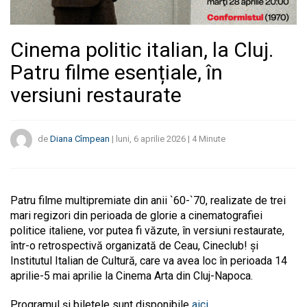
Cinema politic italian, la Cluj.
Patru filme esențiale, în
versiuni restaurate
de
Diana Cîmpean
|
luni, 6 aprilie 2026
|
4
Minute
Patru filme multipremiate din anii `60-`70, realizate de trei
mari regizori din perioada de glorie a cinematografiei
politice italiene, vor putea fi văzute, în versiuni restaurate,
într-o retrospectivă organizată de Ceau, Cineclub! şi
Institutul Italian de Cultură, care va avea loc în perioada 14
aprilie-5 mai aprilie la Cinema Arta din Cluj-Napoca.
Programul şi biletele sunt disponibile
aici
.