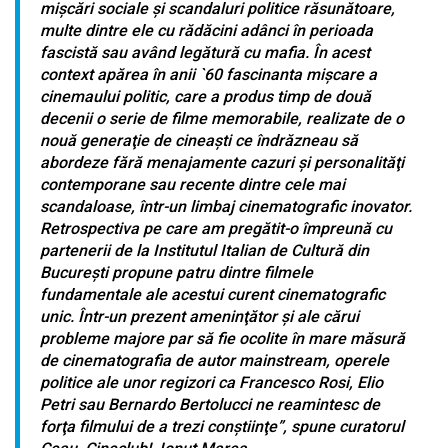
mişcări sociale şi scandaluri politice răsunătoare,
multe dintre ele cu rădăcini adânci în perioada
fascistă sau având legătură cu mafia. În acest
context apărea în anii `60 fascinanta mişcare a
cinemaului politic, care a produs timp de două
decenii o serie de filme memorabile, realizate de o
nouă generaţie de cineaşti ce îndrăzneau să
abordeze fără menajamente cazuri şi personalităţi
contemporane sau recente dintre cele mai
scandaloase, într-un limbaj cinematografic inovator.
Retrospectiva pe care am pregătit-o împreună cu
partenerii de la Institutul Italian de Cultură din
Bucureşti propune patru dintre filmele
fundamentale ale acestui curent cinematografic
unic. Într-un prezent ameninţător şi ale cărui
probleme majore par să fie ocolite în mare măsură
de cinematografia de autor mainstream, operele
politice ale unor regizori ca Francesco Rosi, Elio
Petri sau Bernardo Bertolucci ne reamintesc de
forţa filmului de a trezi conştiinţe”, spune curatorul