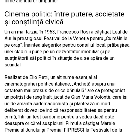
filme ale tuturor timpurilor.
Cinema politic: între putere, societate
și conștiință civică
Un an mai târziu, în 1963, Francesco Rosi a câştigat Leul de
Aur la prestigiosul Festival de la Veneţia pentru „Cu mâinile
pe oraş”. Înaintea alegerilor pentru consiliul local, prăbușirea
unei clădiri îi pune pe un dezvoltator imobiliar și pe
susținătorii săi politici în situaţia de a se apăra de un
scandal.
Realizat de Elio Petri, un alt nume esenţial al
cinematografiei politice italiene, „Anchetă asupra unui
cetăţean mai presus de orice bănuială” are ca protagonist
un polițist de rang înalt, jucat de Gian Maria Volontè, care își
ucide amanta sadomasochistă și plantează în mod
deliberat dovezi ce indică responsabilitatea sa pentru
crimă, într-un test sardonic pentru a vedea dacă este
deasupra oricărei suspiciuni. Filmul a câştigat Marele
Premiu al Juriului şi Premiul FIPRESCI la Festivalul de la