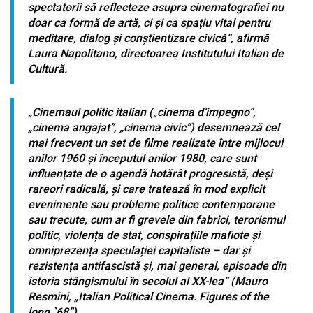
spectatorii să reflecteze asupra cinematografiei nu
doar ca formă de artă, ci și ca spațiu vital pentru
meditare, dialog și conștientizare civică”, afirmă
Laura Napolitano, directoarea Institutului Italian de
Cultură.
„Cinemaul politic italian („cinema d’impegno”,
„cinema angajat”, „cinema civic”) desemnează cel
mai frecvent un set de filme realizate între mijlocul
anilor 1960 și începutul anilor 1980, care sunt
influențate de o agendă hotărât progresistă, deși
rareori radicală, și care tratează în mod explicit
evenimente sau probleme politice contemporane
sau trecute, cum ar fi grevele din fabrici, terorismul
politic, violența de stat, conspirațiile mafiote și
omniprezența speculației capitaliste – dar și
rezistența antifascistă și, mai general, episoade din
istoria stângismului în secolul al XX-lea” (Mauro
Resmini, „Italian Political Cinema. Figures of the
long `68”).