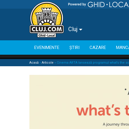
Cluj
EVENIMENTE
ȘTIRI
CAZARE
MANC
Acasă
»
Articole
»
Cinema ARTA lansează programul what’s the sco