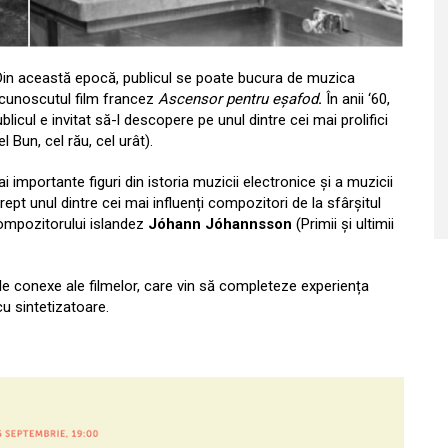
. Din această epocă, publicul se poate bucura de muzica
 cunoscutul film francez
Ascensor pentru eșafod
.
În anii ‘60,
blicul e invitat să-l descopere pe unul dintre
cei mai prolifici
l Bun, cel rău, cel urât)
.
i importante figuri din istoria muzicii electronice și a muzicii
rept unul dintre cei mai influenți compozitori de la sfârșitul
compozitorului islandez
Jóhann Jóhannsson
(Primii și ultimii
tele conexe ale filmelor, care vin să completeze experiența
cu sintetizatoare.