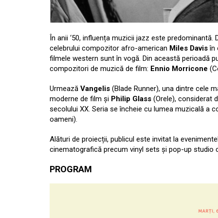
În anii ‘50, influența muzicii jazz este predominantă
celebrului compozitor afro-american
Miles Davis
în
filmele western sunt în vogă. Din această perioadă pu
compozitori de muzică de film:
Ennio Morricone
(Ce
Urmează
Vangelis
(Blade Runner), una dintre cele ma
moderne de film și
Philip Glass
(Orele), considerat d
secolului XX. Seria se încheie cu lumea muzicală a 
oameni).
Alături de proiecții, publicul este invitat la evenimen
cinematografică precum
vinyl sets și pop-up studio 
PROGRAM