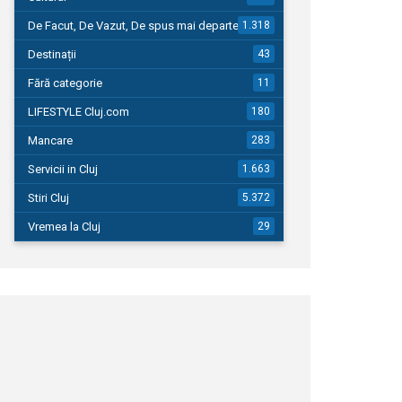
De Facut, De Vazut, De spus mai departe…
1.318
Destinații
43
Fără categorie
11
LIFESTYLE Cluj.com
180
Mancare
283
Servicii in Cluj
1.663
Stiri Cluj
5.372
Vremea la Cluj
29