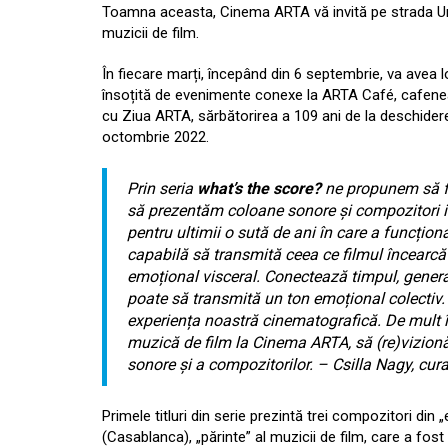
Toamna aceasta, Cinema ARTA vă invită pe strada Univers
muzicii de film.
În fiecare marți, începând din 6 septembrie, va avea
însoțită de evenimente conexe la
ARTA Café
, cafene
cu Ziua ARTA, sărbătorirea a 109 ani de la deschider
octombrie 2022.
Prin seria
what’s the score?
ne propunem
să 
să prezentăm coloane sonore și compozitori 
pentru ultimii o sută de ani în care a funcțio
capabilă să transmită ceea ce filmul încearcă
emoțional visceral.
Conectează timpul, generații
poate să transmită un ton emoțional colectiv.
experiența noastră cinematografică. De mult 
muzică de film la Cinema ARTA, să (re)vizionă
sonore și a compozitorilor.
–
Csilla Nagy, cu
Primele titluri din serie prezintă trei compozitori din
(Casablanca), „
părinte
”
al muzicii de film, care a fos