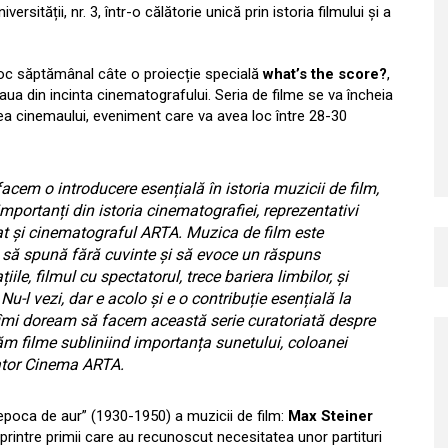
ității, nr. 3, într-o călătorie unică prin istoria filmului și a
 loc săptămânal câte o proiecție specială
what’s the score?
,
aua din incinta cinematografului. Seria de filme se va încheia
ea cinemaului, eveniment care va avea loc între 28-30
facem o introducere esențială în istoria muzicii de film,
importanți
din istoria cinematografiei, reprezentativi
nat și cinematograful ARTA.
Muzica de film este
 să spună fără cuvinte și să evoce un răspuns
le, filmul cu spectatorul, trece bariera limbilor, și
Nu-l vezi, dar e acolo și e o contribuție esențială la
îmi doream să facem această serie curatoriată despre
m filme subliniind importanța sunetului, coloanei
rator Cinema ARTA.
 „epoca de aur” (1930-1950) a muzicii de film:
Max Steiner
t printre primii care au recunoscut necesitatea unor partituri