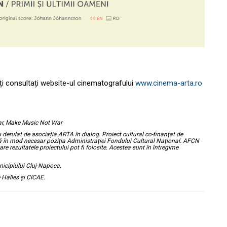
tăți consultați website-ul cinematografului
www.cinema-arta.ro
lar, Make Music Not War
derulat de asociația ARTA în dialog. Proiect cultural co-finanţat de
tă în mod necesar poziţia Administrației Fondului Cultural Național. AFCN
e rezultatele proiectului pot fi folosite. Acestea sunt în întregime
unicipiului Cluj-Napoca.
Halles și CICAE.