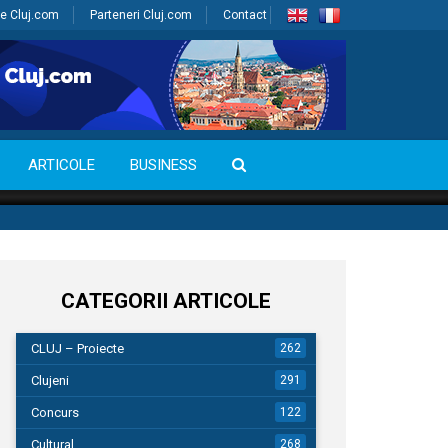
e Cluj.com
Parteneri Cluj.com
Contact
ARTICOLE
BUSINESS
CATEGORII ARTICOLE
CLUJ – Proiecte
262
Clujeni
291
Concurs
122
Cultural
268