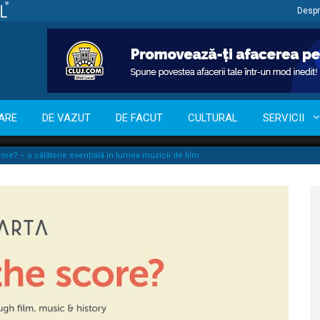
Despr
ARE
DE VAZUT
DE FACUT
CULTURAL
SERVICII
re? – o călătorie esențială în lumea muzicii de film