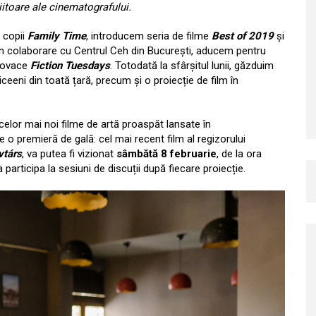
iitoare ale cinematografului.
u copii
Family Time
, introducem seria de filme
Best of 2019
și
 În colaborare cu Centrul Ceh din București, aducem pentru
slovace
Fiction Tuesdays
. Totodată la sfârșitul lunii, găzduim
iceeni din toată țară, precum și o proiecție de film în
celor mai noi filme de artă proaspăt lansate în
 premieră de gală: cel mai recent film al regizorului
vtárs
, va putea fi vizionat
sâmbătă 8 februarie
, de la ora
a participa la sesiuni de discuții după fiecare proiecție.