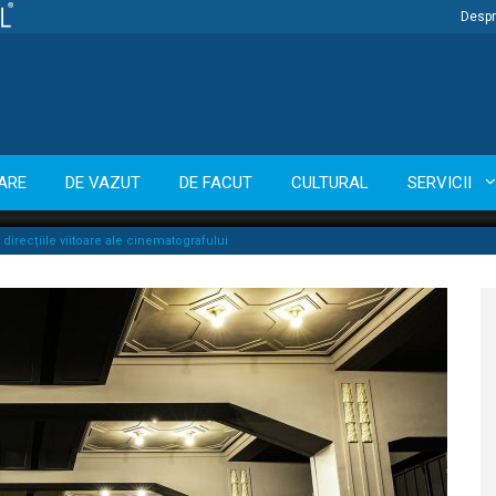
Despr
ARE
DE VAZUT
DE FACUT
CULTURAL
SERVICII
direcțiile viitoare ale cinematografului