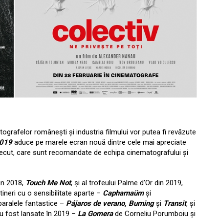
ografelor românești și industria filmului vor putea fi revăzute
2019
aduce pe marele ecran nouă dintre cele mai apreciate
recut, care sunt recomandate de echipa cinematografului și
din 2018,
Touch Me Not
, și al trofeului Palme d’Or din 2019,
neri cu o sensibilitate aparte –
Capharnaüm
și
 paralele fantastice –
Pájaros de verano, Burning
și
Transit
, și
u fost lansate în 2019 –
La Gomera
de Corneliu Porumboiu și