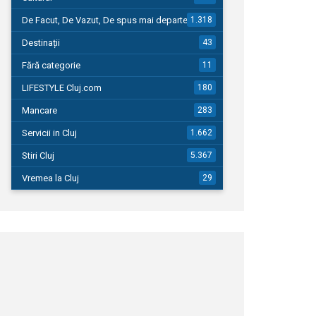
De Facut, De Vazut, De spus mai departe…
1.318
Destinații
43
Fără categorie
11
LIFESTYLE Cluj.com
180
Mancare
283
Servicii in Cluj
1.662
Stiri Cluj
5.367
Vremea la Cluj
29