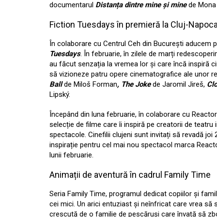
documentarul
Distanța dintre mine și mine
de Mona 
Fiction Tuesdays în premieră la Cluj-Napoc
În colaborare cu Centrul Ceh din București aducem p
Tuesdays
. În februarie, în zilele de marți redescoper
au făcut senzația la vremea lor și care încă inspiră c
să vizioneze patru opere cinematografice ale unor r
Ball
de Miloš Forman
, The Joke
de Jaromil Jireš,
Cl
Lipský.
Începând din luna februarie, în colaborare cu React
selecție de filme care îi inspiră pe creatorii de teatr
spectacole. Cinefilii clujeni sunt invitați să revadă joi
inspirație pentru cel mai nou spectacol marca Reactor
lunii februarie.
Animații de aventură în cadrul Family Time
Seria Family Time, programul dedicat copiilor și famili
cei mici. Un arici entuziast și neînfricat care vrea să
crescută de o familie de pescăruși care învață să zb