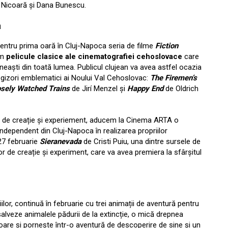
Nicoară și Dana Bunescu.
a
entru prima oară în Cluj-Napoca seria de filme
Fiction
im
pelicule clasice ale cinematografiei cehoslovace
care
ineaști din toată lumea. Publicul clujean va avea astfel ocazia
egizori emblematici ai Noului Val Cehoslovac:
The Firemen’s
osely Watched Trains
de Jirí Menzel și
Happy End
de Oldrich
or de creație și experiement, aducem la Cinema ARTA o
u independent din Cluj-Napoca în realizarea propriilor
 27 februarie
Sieranevada
de Cristi Puiu, una dintre sursele de
 de creație și experiment, care va avea premiera la sfârșitul
ilor, continuă în februarie cu trei animații de aventură pentru
 salveze animalele pădurii de la extincție, o mică drepnea
oare și pornește într-o aventură de descoperire de sine și un