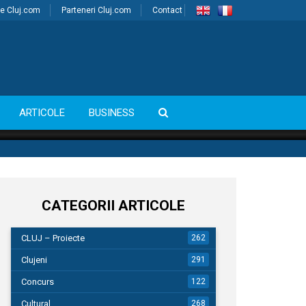
e Cluj.com
Parteneri Cluj.com
Contact
ARTICOLE
BUSINESS
CATEGORII ARTICOLE
CLUJ – Proiecte
262
Clujeni
291
Concurs
122
Cultural
268