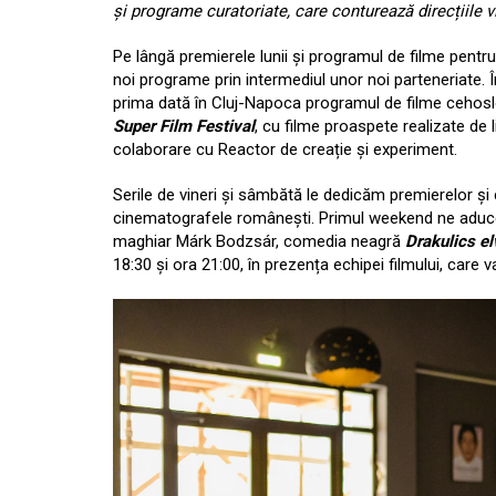
și programe curatoriate, care conturează direcțiile v
Pe lângă premierele lunii și programul de filme pentr
noi programe prin intermediul unor noi parteneriate.
prima dată în Cluj-Napoca programul de filme ceho
Super Film Festival
, cu filme proaspete realizate de l
colaborare cu Reactor de creație și experiment.
Serile de vineri și sâmbătă le dedicăm premierelor și 
cinematografele românești. Primul weekend ne aduce o
maghiar Márk Bodzsár, comedia neagră
Drakulics el
18:30 și ora 21:00, în prezența echipei filmului, care v