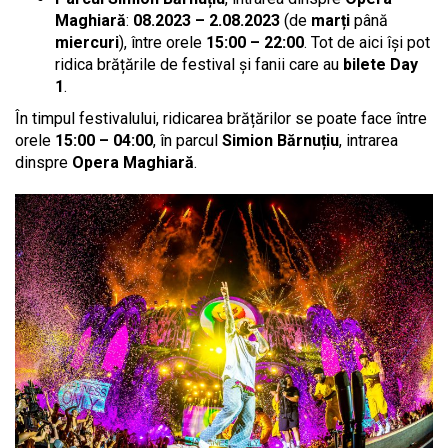
Maghiară
:
08.2023 – 2.08.2023
(de
marți
până
miercuri
), între orele
15:00 – 22:00
. Tot de aici își pot
ridica brățările de festival și fanii care au
bilete Day
1
.
În timpul festivalului, ridicarea brățărilor se poate face între
orele
15:00 – 04:00
, în parcul
Simion Bărnuțiu
, intrarea
dinspre
Opera Maghiară
.