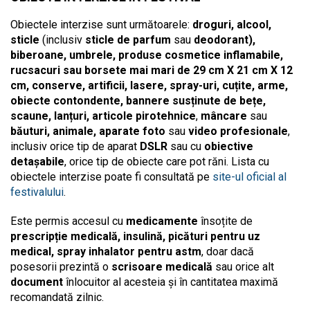
Obiectele interzise sunt următoarele:
droguri, alcool,
sticle
(inclusiv
sticle de parfum
sau
deodorant),
biberoane, umbrele, produse cosmetice inflamabile,
rucsacuri sau borsete mai mari de 29 cm X 21 cm X 12
cm, conserve, artificii, lasere, spray-uri, cuțite, arme,
obiecte contondente, bannere susținute de bețe,
scaune, lanțuri, articole pirotehnice
,
mâncare
sau
băuturi, animale, aparate foto
sau
video profesionale
,
inclusiv orice tip de aparat
DSLR
sau cu
obiective
detașabile
, orice tip de obiecte care pot răni. Lista cu
obiectele interzise poate fi consultată pe
site-ul oficial al
festivalului
.
Este permis accesul cu
medicamente
însoțite de
prescripție medicală, insulină, picături pentru uz
medical, spray inhalator pentru astm
, doar dacă
posesorii prezintă o
scrisoare medicală
sau orice alt
document
înlocuitor al acesteia și în cantitatea maximă
recomandată zilnic.