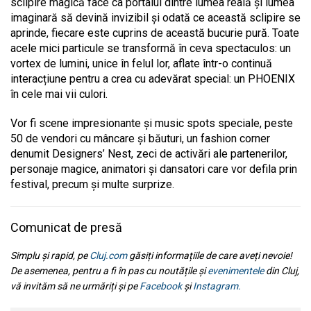
sclipire magică face ca portalul dintre lumea reală și lumea
imaginară să devină invizibil și odată ce această sclipire se
aprinde, fiecare este cuprins de această bucurie pură. Toate
acele mici particule se transformă în ceva spectaculos: un
vortex de lumini, unice în felul lor, aflate într-o continuă
interacțiune pentru a crea cu adevărat special: un PHOENIX
în cele mai vii culori.
Vor fi scene impresionante și music spots speciale, peste
50 de vendori cu mâncare și băuturi, un fashion corner
denumit Designers’ Nest, zeci de activări ale partenerilor,
personaje magice, animatori și dansatori care vor defila prin
festival, precum și multe surprize.
Comunicat de presă
Simplu și rapid, pe
Cluj.com
găsiți informațiile de care aveți nevoie!
De asemenea, pentru a fi în pas cu noutățile și
evenimentele
din Cluj,
vă invităm să ne urmăriți și pe
Facebook
și
Instagram.