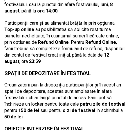
festivalului, sau la punctul din afara festivalului,
luni
,
8
august
, până la
ora 14:00
.
Participanții care și-au alimentat brățările prin opțiunea
Top-up online
au posibilitatea să solicite restituirea
sumelor necheltuite, în cuantumul sumei încărcate online,
prin optiunea de
Refund Online
. Pentru
Refund Online
,
fanii trebuie să completeze formularul de refund, disponibil
din contul de festival creat inițial, până la data de
12
august
, ora
23:59
.
SPAȚII DE DEPOZITARE ÎN FESTIVAL
Organizatorii pun la dispoziția participanților și în acest an
spații de depozitare, acestea sunt amplasate în afara
festivalului, chiar lângă punctul de acces. Fanii pot să
închirieze un locker pentru toate cele
patru zile de festival
pentru
150 de lei
sau pentru
o zi de festival
în schimbul a
50 de lei
.
OBIECTE INTERZISE ÎN FESTIVAL