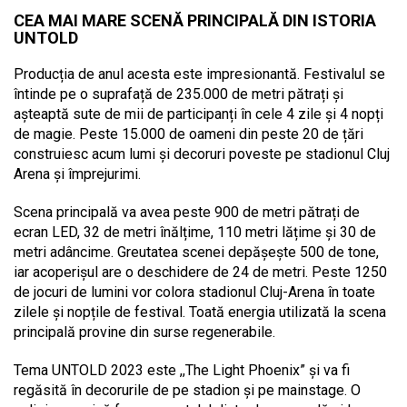
CEA MAI MARE SCENĂ PRINCIPALĂ DIN ISTORIA
UNTOLD
Producția de anul acesta este impresionantă. Festivalul se
întinde pe o suprafață de 235.000 de metri pătrați și
așteaptă sute de mii de participanți în cele 4 zile și 4 nopți
de magie. Peste 15.000 de oameni din peste 20 de țări
construiesc acum lumi și decoruri poveste pe stadionul Cluj
Arena și împrejurimi.
Scena principală va avea peste 900 de metri pătrați de
ecran LED, 32 de metri înălțime, 110 metri lățime și 30 de
metri adâncime. Greutatea scenei depășește 500 de tone,
iar acoperișul are o deschidere de 24 de metri. Peste 1250
de jocuri de lumini vor colora stadionul Cluj-Arena în toate
zilele și nopțile de festival. Toată energia utilizată la scena
principală provine din surse regenerabile.
Tema UNTOLD 2023 este ,,The Light Phoenix” și va fi
regăsită în decorurile de pe stadion și pe mainstage. O