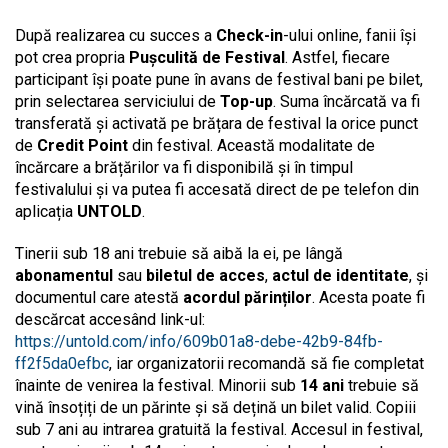
După realizarea cu succes a
Check-in
-ului online, fanii își
pot crea propria
Pușculită de Festival
. Astfel, fiecare
participant își poate pune în avans de festival bani pe bilet,
prin selectarea serviciului de
Top-up
. Suma încărcată va fi
transferată și activată pe brățara de festival la orice punct
de
Credit Point
din festival. Această modalitate de
încărcare a brățărilor va fi disponibilă și în timpul
festivalului și va putea fi accesată direct de pe telefon din
aplicația
UNTOLD
.
Tinerii sub 18 ani trebuie să aibă la ei, pe lângă
abonamentul
sau
biletul de acces
,
actul de identitate
, și
documentul care atestă
acordul părinților
. Acesta poate fi
descărcat accesând link-ul:
https://untold.com/info/609b01a8-debe-42b9-84fb-
ff2f5da0efbc
, iar organizatorii recomandă să fie completat
înainte de venirea la festival. Minorii sub
14 ani
trebuie să
vină însoțiți de un părinte și să dețină un bilet valid. Copiii
sub 7 ani au intrarea gratuită la festival. Accesul in festival,