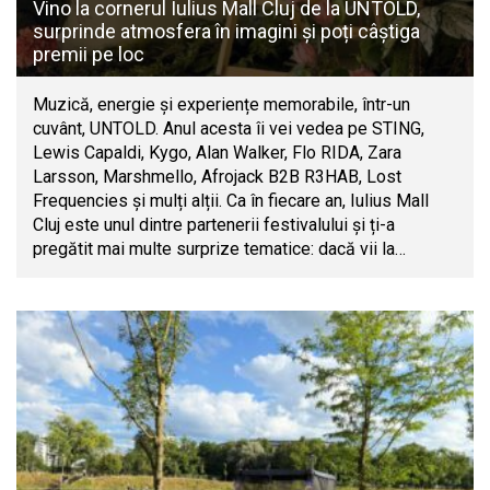
Vino la cornerul Iulius Mall Cluj de la UNTOLD,
surprinde atmosfera în imagini și poți câștiga
premii pe loc
Muzică, energie și experiențe memorabile, într-un
cuvânt, UNTOLD. Anul acesta îi vei vedea pe STING,
Lewis Capaldi, Kygo, Alan Walker, Flo RIDA, Zara
Larsson, Marshmello, Afrojack B2B R3HAB, Lost
Frequencies și mulți alții. Ca în fiecare an, Iulius Mall
Cluj este unul dintre partenerii festivalului și ți-a
pregătit mai multe surprize tematice: dacă vii la…