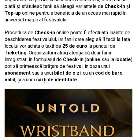
plată și sfătuiesc fanii să aleagă variantele de
Check-in
și
Top-up
online pentru a beneficia de un acces mai rapid în
universul magic al festivalului.
Procedura de
Check-in
online poate fi efectuată înainte de
deschiderea festivalului, iar fanii care aleg să îl facă la fața
locului vor achita o taxă de
25 de euro
la punctul de
Ticketing
. Organizatorii atrag atenția că doar fanii
înregistrați în formularul de
Check-in
(
online
sau la
locație
)
pot să primească brățara de festival, în baza unui
abonament
sau a unui
bilet de o zi
, cu un
cod de bare
valid
, și a unei
cărți de identitate
.