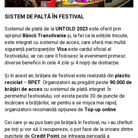
SISTEM DE PALTĂ ÎN FESTIVAL
Sistemul de plată de la
UNTOLD 2023
este oferit prin
sprijinul
Băncii Transilvania
și, la fel ca la edițiile trecute,
este integrat cu sistemul de acces, care oferă mai multă
siguranță participanților.
Visa
este cardul oficial al
festivalului, iar cei care îl folosesc la eveniment primesc
diverse beneficii în cele 4 zile și 4 nopți de distracție.
Și în acest an, brățara de festival este realizată din
plastic
reciclat
–
RPET
. Organizatorii au pregătit peste
90.000 de
brățări de acces
cu sistemul de plată integrat. În
perimetrul festivalului, vor exista peste 30 de puncte de
încărcare a brățărilor, iar pentru a se mișca mai rapid,
organizatorii recomandă opțiunea de
Top-up online
.
Cei care și-au pus bani pe brățară în festival, nu i-au cheltuit
pe toți și vor să îi recupereze, o pot face de la oricare dintre
punctele de
Credit Point
, pe întreaga perioadă a