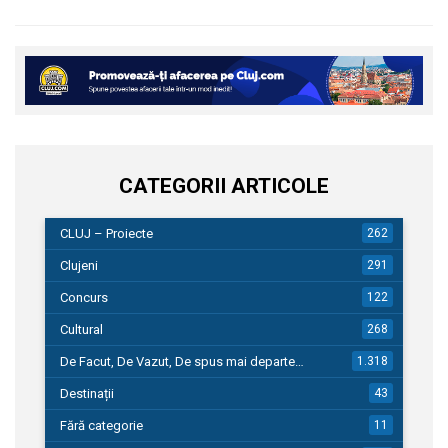
CATEGORII ARTICOLE
CLUJ – Proiecte
262
Clujeni
291
Concurs
122
Cultural
268
De Facut, De Vazut, De spus mai departe…
1.318
Destinații
43
Fără categorie
11