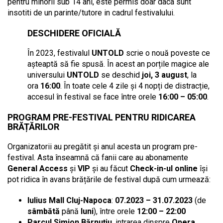
pentru minorii sub 14 ani, este permis doar daca sunt
insotiti de un parinte/tutore in cadrul festivalului.
DESCHIDERE OFICIALĂ
În 2023, festivalul
UNTOLD
scrie o nouă poveste ce
așteaptă să fie spusă. În acest an porțile magice ale
universului
UNTOLD
se deschid
joi,
3 august
, la
ora
16:00
. În toate cele 4 zile și 4 nopți de distracție,
accesul în festival se face între orele
16:00 – 05:00
.
PROGRAM PRE-FESTIVAL PENTRU RIDICAREA
BRĂȚĂRILOR
Organizatorii au pregătit și anul acesta un program pre-
festival. Asta înseamnă că fanii care au abonamente
General Access
și
VIP
și au făcut
Check-in-ul online
își
pot ridica în avans brățările de festival după cum urmează:
Iulius Mall Cluj-Napoca
:
07.2023 – 31.07.2023
(de
sâmbătă
până
luni
), între orele
12:00 – 22:00
Parcul Simion Bărnuțiu
, intrarea dinspre
Opera