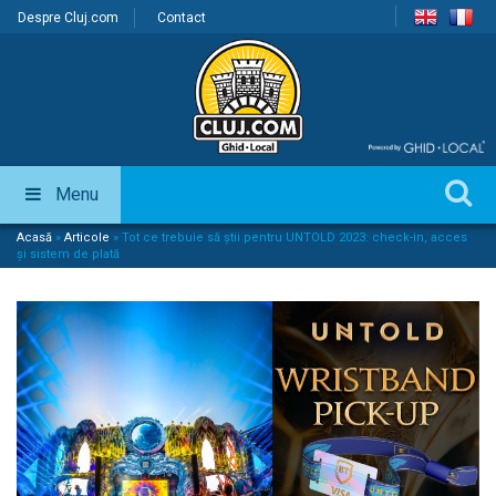
Despre Cluj.com
Contact
Menu
Acasă
»
Articole
»
Tot ce trebuie să știi pentru UNTOLD 2023: check-in, acces
și sistem de plată