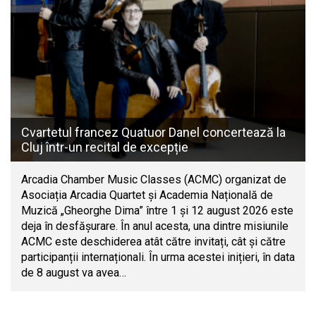
Cvartetul francez Quatuor Danel concertează la
Cluj într-un recital de excepție
Arcadia Chamber Music Classes (ACMC) organizat de
Asociația Arcadia Quartet și Academia Națională de
Muzică „Gheorghe Dima” între 1 și 12 august 2026 este
deja în desfășurare. În anul acesta, una dintre misiunile
ACMC este deschiderea atât către invitați, cât și către
participanții internaționali. În urma acestei inițieri, în data
de 8 august va avea…