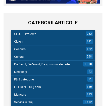
CATEGORII ARTICOLE
CLUJ – Proiecte
262
Clujeni
291
Concurs
122
Cultural
268
De Facut, De Vazut, De spus mai departe…
1.318
Destinații
43
Fără categorie
11
LIFESTYLE Cluj.com
180
Mancare
283
Servicii in Cluj
1.662