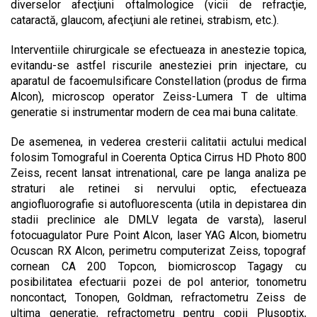
diverselor afecţiuni oftalmologice (vicii de refracţie,
cataractă, glaucom, afecţiuni ale retinei, strabism, etc.).
Interventiile chirurgicale se efectueaza in anestezie topica,
evitandu-se astfel riscurile anesteziei prin injectare, cu
aparatul de facoemulsificare Constellation (produs de firma
Alcon), microscop operator Zeiss-Lumera T de ultima
generatie si instrumentar modern de cea mai buna calitate.
De asemenea, in vederea cresterii calitatii actului medical
folosim Tomograful in Coerenta Optica Cirrus HD Photo 800
Zeiss, recent lansat intrenational, care pe langa analiza pe
straturi ale retinei si nervului optic, efectueaza
angiofluorografie si autofluorescenta (utila in depistarea din
stadii preclinice ale DMLV legata de varsta), laserul
fotocuagulator Pure Point Alcon, laser YAG Alcon, biometru
Ocuscan RX Alcon, perimetru computerizat Zeiss, topograf
cornean CA 200 Topcon, biomicroscop Tagagy cu
posibilitatea efectuarii pozei de pol anterior, tonometru
noncontact, Tonopen, Goldman, refractometru Zeiss de
ultima generatie, refractometru pentru copii Plusoptix,