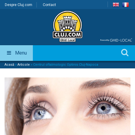
Despre Cluj.com
Contact
Menu
Acasă
»
Articole
»
Centrul oftalmologic Optinis Cluj-Napoca