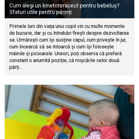
Cum alegi un kinetoterapeut pentru bebeluș?
Sfaturi utile pentru părinți
Primele luni din viața unui copil vin cu multe momente
de bucurie, dar și cu întrebări firești despre dezvoltarea
sa. Urmărești cum își susține capul, cum privește în jur,
cum încearcă să se întoarcă și cum își folosește
mâinile și picioarele. Uneori, poți observa că preferă
constant o anumită poziție, că mișcările celor două
părți…