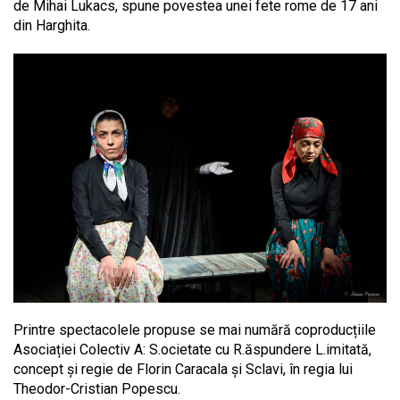
de Mihai Lukacs, spune povestea unei fete rome de 17 ani
din Harghita.
Printre spectacolele propuse se mai numără coproducțiile
Asociației Colectiv A: S.ocietate cu R.ăspundere L.imitată,
concept și regie de Florin Caracala și Sclavi, în regia lui
Theodor-Cristian Popescu.