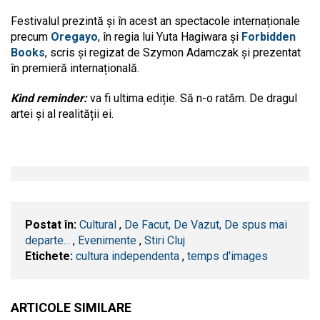
Festivalul prezintă și în acest an spectacole internaționale
precum
Oregayo
, în regia lui Yuta Hagiwara și
Forbidden
Books
, scris și regizat de Szymon Adamczak și prezentat
în premieră internațională.
Kind reminder:
va fi ultima ediție. Să n-o ratăm. De dragul
artei și al realității ei.
Postat în:
Cultural
,
De Facut, De Vazut, De spus mai
departe...
,
Evenimente
,
Stiri Cluj
Etichete:
cultura independenta
,
temps d'images
ARTICOLE SIMILARE