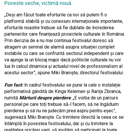
Poveste veche, victimă nouă
„Deși am făcut toate eforturile ca noi să putem fi o
platformă stabilă și cu conexiuni internaționale importante,
eforturile noastre trebuie să fie dublate de încrederea
partenerilor care finanțează proiectele culturale în România.
Prin decizia de a nu mai continua festivalul doresc să
atragem un semnal de alarmă asupra situației complet
instabile cu care se confruntă sectorul independent și care
va ajunge la un blocaj major dacă politicile culturale nu vor
lua în calcul dinamica și actualul nivel de profesionalism al
acestui sector”, spune Miki Braniște, directorul festivalului.
Fun fact:
în cadrul festivalului se pune la cale o instalație
performativă gândită de Kinga Kelemen și Rarița Zbranca,
numită
Mărturii despre pierdere
. „E vorba de un parcurs
personal pe care toți trebuie să-l facem, să ne îngăduim
pierderea și să nu ne judecăm prea aspru pentru eșec”,
sugerează Miki Braniște. Cu trimitere directă la ceea ce se
întâmplă în povestea festivalului, dar și cu trimitere la
realitatea oricărei vieți, vă invităm să participați la toate