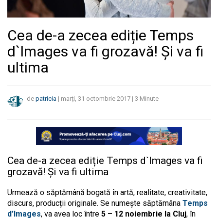
Cea de-a zecea ediție Temps
d`Images va fi grozavă! Și va fi
ultima
de
patricia
|
marți, 31 octombrie 2017
|
3
Minute
Cea de-a zecea ediție Temps d`Images va fi
grozavă! Și va fi ultima
Urmează o săptămână bogată în artă, realitate, creativitate,
discurs, producții originale. Se numește săptămâna
Temps
d’Images
, va avea loc între
5 – 12 noiembrie la Cluj
, în