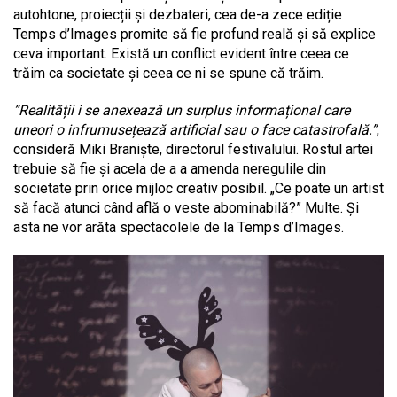
autohtone, proiecții și dezbateri, cea de-a zece ediție
Temps d’Images promite să fie profund reală și să explice
ceva important. Există un conflict evident între ceea ce
trăim ca societate și ceea ce ni se spune că trăim.
”Realității i se anexează un surplus informațional care
uneori o infrumusețează artificial sau o face catastrofală.”
,
consideră Miki Braniște, directorul festivalului. Rostul artei
trebuie să fie și acela de a a amenda neregulile din
societate prin orice mijloc creativ posibil. „Ce poate un artist
să facă atunci când află o veste abominabilă?” Multe. Și
asta ne vor arăta spectacolele de la Temps d’Images.