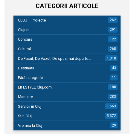
CATEGORII ARTICOLE
CLUJ – Proiecte
262
Clujeni
291
Concurs
122
Cultural
268
De Facut, De Vazut, De spus mai departe…
1.318
Destinații
43
Fără categorie
11
LIFESTYLE Cluj.com
180
Mancare
283
Servicii in Cluj
1.663
Stiri Cluj
5.372
Vremea la Cluj
29