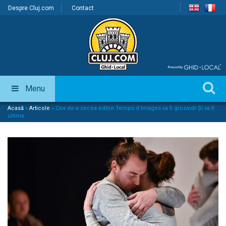
Despre Cluj.com
Contact
Menu
Acasă
»
Articole
»
Cea de-a zecea ediție Temps d`Images va fi grozavă! Și va fi
ultima