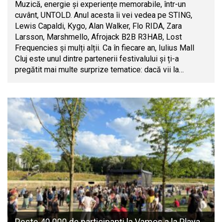
Muzică, energie și experiențe memorabile, într-un
cuvânt, UNTOLD. Anul acesta îi vei vedea pe STING,
Lewis Capaldi, Kygo, Alan Walker, Flo RIDA, Zara
Larsson, Marshmello, Afrojack B2B R3HAB, Lost
Frequencies și mulți alții. Ca în fiecare an, Iulius Mall
Cluj este unul dintre partenerii festivalului și ți-a
pregătit mai multe surprize tematice: dacă vii la…
Peste 40.000 de participanți la Vamos a la Playa