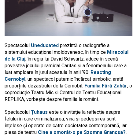
Spectacolul
Uneducated
prezintă o radiografie a
sistemului educațional moldovenesc, în timp ce
Miracolul
de la Cluj
, în regia lui David Schwartz, aduce în scenă
povestea jocului piramidal Caritas și a fenomenului care a
luat amploare în jurul acestuia în anii ’90.
Reacting
Cernobyl
, un spectacol puternic încărcat simbolic, arată
proporțiile dezastrului de la Cernobîl.
Familia Fără Zahăr
, o
coproducție Teatru Mic și Centrul de Teatru Educațional
REPLIKA, vorbește despre familia la români.
Spectacolul
Țuhaus
este o invitație la reflecție asupra
felului în care criminalizarea, vina și pedepsirea sunt
înțelese și operate de către societatea contemporană, iar
piesa de teatru
Cine a omorât-o pe Szomna Grancsa?
,