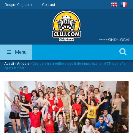
Despre Cluj.com
Contact
Menu
Acasă
»
Articole
»
Cea de-a treia editie a școlii de improvizație ,,ACTitudine” a
ajuns la final…