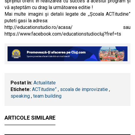
sprijinul oferit în realizarea cu succes a acestui program și
vă așteptăm cu drag la următoarea editie !
Mai multe imagini și detalii legate de ,,Școala ACTitudine”
puteti gasi la adresa:
http://educationstudio.ro/acasa/ sau
https://www.facebook.com/educationstudiocluj?fref=ts
Postat în:
Actualitate
Etichete:
ACTitudine”
,
scoala de improvizatie
,
speaking
,
team building
ARTICOLE SIMILARE