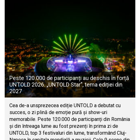
Peste 120.000 de participanți au deschis în forță
UNTOLD 2026. „UNTOLD Star”, tema ediției din
2027
Cea de-a unsprezecea ediție UNTOLD a debutat cu
succes, o zi plină de emoție pură și show-uri
memorabile. Peste 120.000 de participanți din România
și din întreaga lume au fost prezenți în prima zi de
UNTOLD, top 3 festivaluri din lume, transformând Cluj-
Napoca în capitala mondială a muzicii. Cele 9 scene din