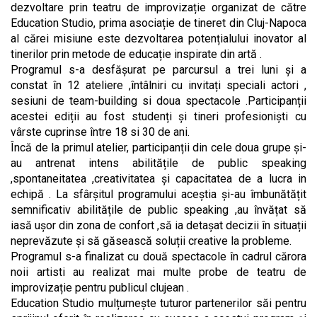
dezvoltare prin teatru de improvizație organizat de către
Education Studio, prima asociație de tineret din Cluj-Napoca
al cărei misiune este dezvoltarea potențialului inovator al
tinerilor prin metode de educație inspirate din artă .
Programul s-a desfășurat pe parcursul a trei luni și a
constat în 12 ateliere ,întâlniri cu invitați speciali actori ,
sesiuni de team-building si doua spectacole .Participanții
acestei ediții au fost studenți și tineri profesioniști cu
vârste cuprinse între 18 si 30 de ani.
Încă de la primul atelier, participanții din cele doua grupe și-
au antrenat intens abilitățile de public speaking
,spontaneitatea ,creativitatea și capacitatea de a lucra in
echipă . La sfârșitul programului aceștia și-au îmbunătățit
semnificativ abilitățile de public speaking ,au învățat să
iasă ușor din zona de confort ,să ia detașat decizii în situații
neprevăzute și să găsească soluții creative la probleme.
Programul s-a finalizat cu două spectacole în cadrul cărora
noii artisti au realizat mai multe probe de teatru de
improvizație pentru publicul clujean .
Education Studio mulțumește tuturor partenerilor săi pentru