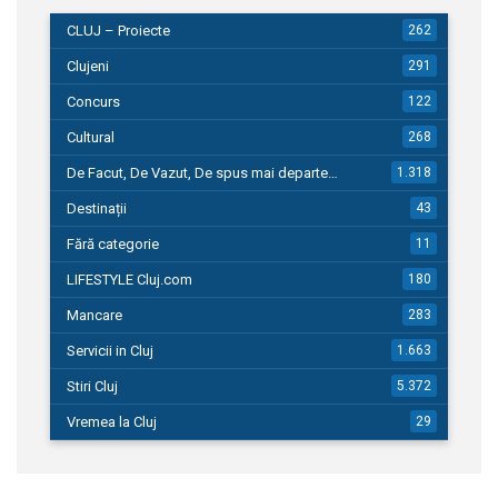
CLUJ – Proiecte
262
Clujeni
291
Concurs
122
Cultural
268
De Facut, De Vazut, De spus mai departe…
1.318
Destinații
43
Fără categorie
11
LIFESTYLE Cluj.com
180
Mancare
283
Servicii in Cluj
1.663
Stiri Cluj
5.372
Vremea la Cluj
29