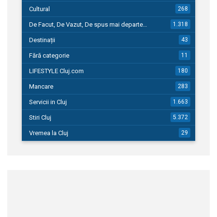
Cultural
268
De Facut, De Vazut, De spus mai departe…
1.318
Destinații
43
Fără categorie
11
LIFESTYLE Cluj.com
180
Mancare
283
Servicii in Cluj
1.663
Stiri Cluj
5.372
Vremea la Cluj
29