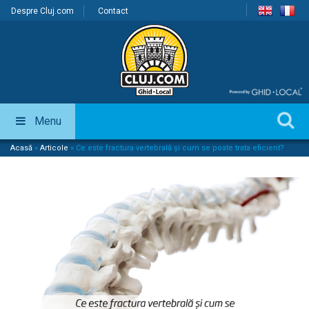
Despre Cluj.com
Contact
Menu
Acasă
»
Articole
»
Ce este fractura vertebrală și cum se poate trata eficient?