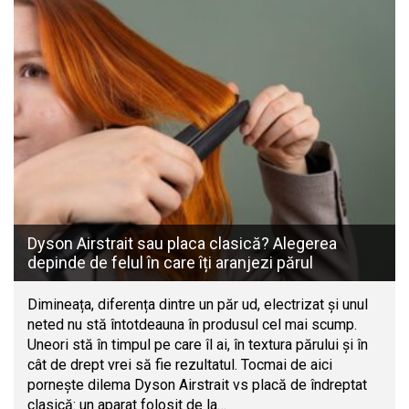
Dyson Airstrait sau placa clasică? Alegerea
depinde de felul în care îți aranjezi părul
Dimineața, diferența dintre un păr ud, electrizat și unul
neted nu stă întotdeauna în produsul cel mai scump.
Uneori stă în timpul pe care îl ai, în textura părului și în
cât de drept vrei să fie rezultatul. Tocmai de aici
pornește dilema Dyson Airstrait vs placă de îndreptat
clasică: un aparat folosit de la…