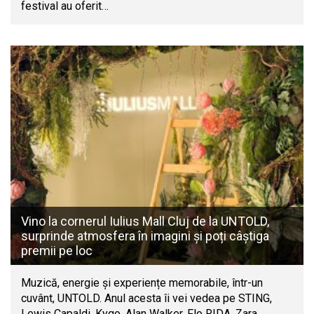
festival au oferit…
Vino la cornerul Iulius Mall Cluj de la UNTOLD,
surprinde atmosfera în imagini și poți câștiga
premii pe loc
Muzică, energie și experiențe memorabile, într-un
cuvânt, UNTOLD. Anul acesta îi vei vedea pe STING,
Lewis Capaldi, Kygo, Alan Walker, Flo RIDA, Zara