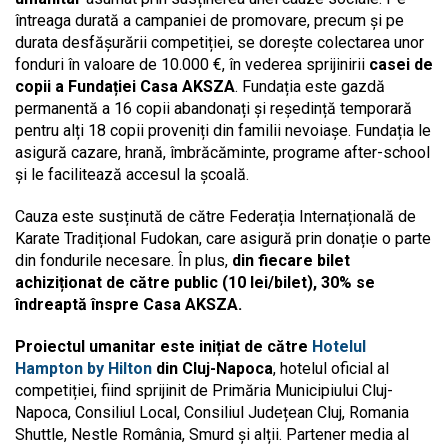
întreaga durată a campaniei de promovare, precum și pe
durata desfășurării competiției, se dorește colectarea unor
fonduri în valoare de 10.000 €, în vederea sprijinirii
casei de
copii a Fundației Casa AKSZA
. Fundația este gazdă
permanentă a 16 copii abandonați și reședință temporară
pentru alți 18 copii proveniți din familii nevoiașe. Fundația le
asigură cazare, hrană, îmbrăcăminte, programe after-school
și le facilitează accesul la școală.
Cauza este susținută de către Federația Internațională de
Karate Tradițional Fudokan, care asigură prin donație o parte
din fondurile necesare. În plus,
din fiecare bilet
achiziționat de către public (10 lei/bilet), 30% se
îndreaptă înspre Casa AKSZA.
Proiectul umanitar este inițiat de către
Hotelul
Hampton by Hilton
din Cluj-Napoca
, hotelul oficial al
competiției, fiind sprijinit de Primăria Municipiului Cluj-
Napoca, Consiliul Local, Consiliul Județean Cluj, Romania
Shuttle, Nestle România, Smurd și alții. Partener media al