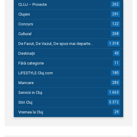
CLUJ – Proiecte
262
Clujeni
291
Concurs
122
Cultural
268
De Facut, De Vazut, De spus mai departe…
1.318
Destinații
43
Fără categorie
11
LIFESTYLE Cluj.com
180
Mancare
283
Servicii in Cluj
1.663
Stiri Cluj
5.372
Vremea la Cluj
29