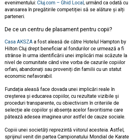
evenimentului:
Cluj.com – Ghid Local
, urmând ca odată cu
avansarea în pregătirile competiției să se alăture și alți
parteneri.
De ce un centru de plasament pentru copii?
Casa AKSZA
a fost aleasă de către Hotelul Hampton by
Hilton Cluj drept beneficiar al fondurilor ce urmează a fi
strânse în urma identificării unei implicări mai scăzute la
nivel de comunitate când vine vorba de cazurile copiilor
orfani, abandonați sau proveniți din familii cu un statut
economic nefavorabil.
Fundația aleasă face dovada unei implicări reale în
creșterea și educarea copiilor, cu rezultate vizibile și
proceduri transparente, cu obiectivism în criteriile de
selecție ale copiilor și absența acelor favoritisme care
pătează adesea imaginea unor astfel de cauze sociale.
Copiii unei societăți reprezintă viitorul acesteia. Astfel,
sprijinul venit din partea Campionatului Mondial de Karate