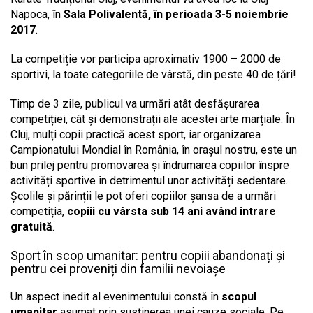
Napoca, în
Sala Polivalentă, în perioada 3-5 noiembrie
2017
.
La competiție vor participa aproximativ 1900 – 2000 de
sportivi, la toate categoriile de vârstă, din peste 40 de țări!
Timp de 3 zile, publicul va urmări atât desfășurarea
competiției, cât și demonstrații ale acestei arte marțiale. În
Cluj, mulți copii practică acest sport, iar organizarea
Campionatului Mondial în România, în orașul nostru, este un
bun prilej pentru promovarea și îndrumarea copiilor înspre
activități sportive în detrimentul unor activități sedentare.
Școlile și părinții le pot oferi copiilor șansa de a urmări
competiția,
copiii cu vârsta sub 14 ani având intrare
gratuită
.
Sport în scop umanitar: pentru copiii abandonați și
pentru cei proveniți din familii nevoiașe
Un aspect inedit al evenimentului constă în
scopul
umanitar
asumat prin susținerea unei cauze sociale. Pe