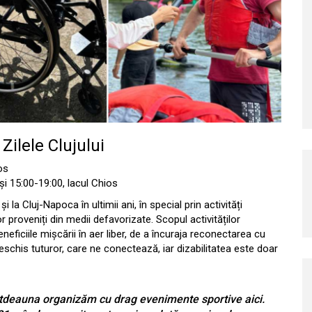
Zilele Clujului
os
i 15:00-19:00, lacul Chios
 la Cluj-Napoca în ultimii ani, în special prin activități
r proveniți din medii defavorizate. Scopul activităților
eficiile mișcării în aer liber, de a încuraja reconectarea cu
schis tuturor, care ne conectează, iar dizabilitatea este doar
totdeauna organizăm cu drag evenimente sportive aici.