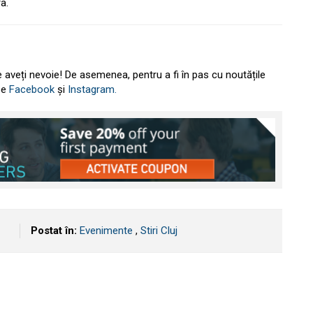
a.
e aveți nevoie! De asemenea, pentru a fi în pas cu noutățile
 pe
Facebook
și
Instagram.
Postat în:
Evenimente
,
Stiri Cluj