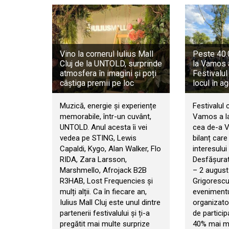
Vino la cornerul Iulius Mall
Peste 40.0
Cluj de la UNTOLD, surprinde
la Vamos 
atmosfera în imagini și poți
Festivalul
câștiga premii pe loc
locul în a
Muzică, energie și experiențe
Festivalul 
memorabile, într-un cuvânt,
Vamos a la
UNTOLD. Anul acesta îi vei
cea de-a VI
vedea pe STING, Lewis
bilanț car
Capaldi, Kygo, Alan Walker, Flo
interesului 
RIDA, Zara Larsson,
Desfășurat 
Marshmello, Afrojack B2B
– 2 august
R3HAB, Lost Frequencies și
Grigorescu
mulți alții. Ca în fiecare an,
evenimentul
Iulius Mall Cluj este unul dintre
organizator
partenerii festivalului și ți-a
de particip
pregătit mai multe surprize
40% mai mul