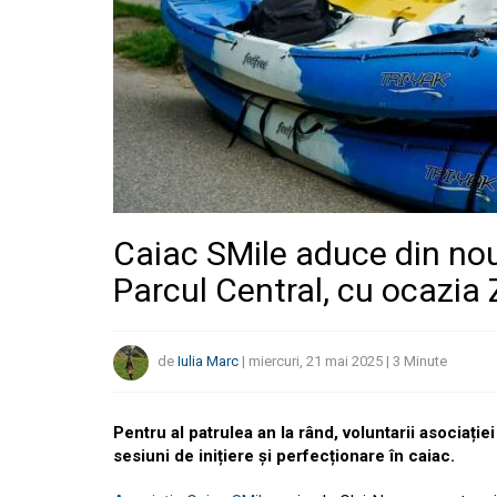
Caiac SMile aduce din nou
Parcul Central, cu ocazia Z
de
Iulia Marc
|
miercuri, 21 mai 2025
|
3
Minute
Pentru al patrulea an la rând, voluntarii asociației
sesiuni de inițiere și perfecționare în caiac.