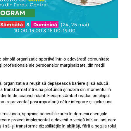
tr-o simplă organizație sportivă într-o adevărată comunitate
și profesionale ale persoanelor marginalizate, din medii
, organizația a reușit să depășească bariere și să aducă
a transformat într-una profundă și nobilă din momentul în
ndente de scaunul rulant. Fiecare zâmbet readus pe chipul
ă au reprezentat pași importanți către integrare și incluziune.
ns misiunea, sprijinind accesibilizarea în domenii esențiale
iecare proiect implementat a devenit o verigă într-un lanț care
 să-și transforme dizabilitățile în abilități, fără a neglija rolul