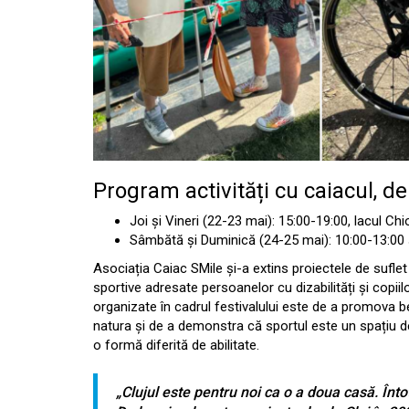
Program activități cu caiacul, de 
Joi și Vineri (22-23 mai): 15:00-19:00, lacul Chi
Sâmbătă și Duminică (24-25 mai): 10:00-13:00 ș
Asociația Caiac SMile și-a extins proiectele de suflet și
sportive adresate persoanelor cu dizabilități și copiilo
organizate în cadrul festivalului este de a promova ben
natura și de a demonstra că sportul este un spațiu de
o formă diferită de abilitate.
„Clujul este pentru noi ca o a doua casă. În