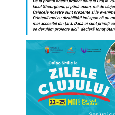
De la primul nostru proiect adus la Cluj în 2
lacul Gheorgheni, și până acum, mii de clujen
Caiacele noastre sunt prezente și la evenime
Prietenii mei cu dizabilități îmi spun că au m
mai accesibil din țară. Dacă ei sunt primiți 
se derulăm proiecte aici”, declară
Ionuț Stan