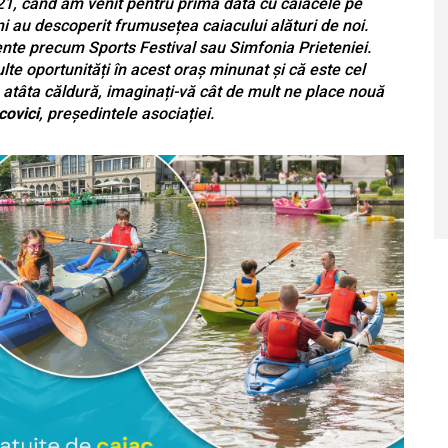
021, când am venit pentru prima dată cu caiacele pe
i au descoperit frumusețea caiacului alături de noi.
nte precum Sports Festival sau Simfonia Prieteniei.
ulte oportunități în acest oraș minunat și că este cel
cu atâta căldură, imaginați-vă cât de mult ne place nouă
covici
, președintele asociației.