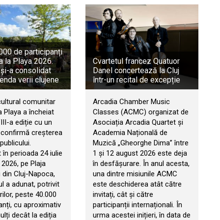
00 de participanți
a la Playa 2026.
Cvartetul francez Quatuor
 și-a consolidat
Danel concertează la Cluj
genda verii clujene
într-un recital de excepție
cultural comunitar
Arcadia Chamber Music
 Playa a încheiat
Classes (ACMC) organizat de
II-a ediție cu un
Asociația Arcadia Quartet și
e confirmă creșterea
Academia Națională de
publicului.
Muzică „Gheorghe Dima” între
în perioada 24 iulie
1 și 12 august 2026 este deja
 2026, pe Plaja
în desfășurare. În anul acesta,
 din Cluj-Napoca,
una dintre misiunile ACMC
 a adunat, potrivit
este deschiderea atât către
ilor, peste 40.000
invitați, cât și către
anți, cu aproximativ
participanții internaționali. În
ți decât la ediția
urma acestei inițieri, în data de