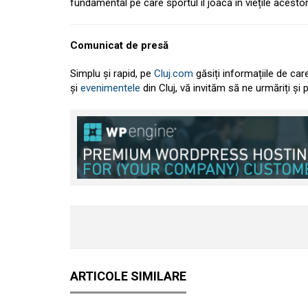
fundamental pe care sportul îl joacă în viețile acestor
Comunicat de presă
Simplu și rapid, pe
Cluj.com
găsiți informațiile de car
și
evenimentele
din Cluj, vă invităm să ne urmăriți și
ARTICOLE SIMILARE