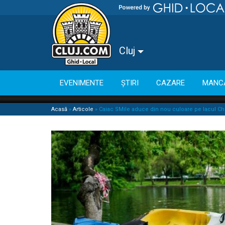
Cluj
EVENIMENTE
ȘTIRI
CAZARE
MANC
Acasă
»
Articole
»
Caiac SMile aduce din nou culoare pe lacul Chio