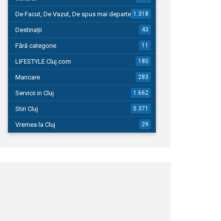
De Facut, De Vazut, De spus mai departe…
1.318
Destinații
43
Fără categorie
11
LIFESTYLE Cluj.com
180
Mancare
283
Servicii in Cluj
1.662
Stiri Cluj
5.371
Vremea la Cluj
29