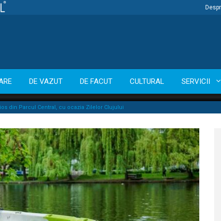
Despr
ARE
DE VAZUT
DE FACUT
CULTURAL
SERVICII
s din Parcul Central, cu ocazia Zilelor Clujului