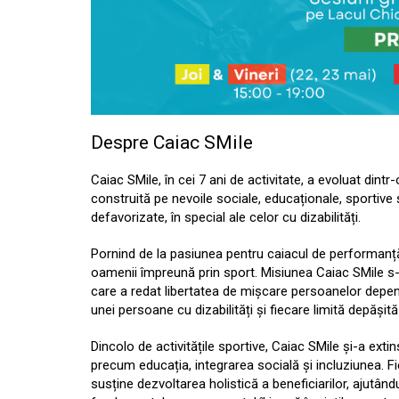
Despre Caiac SMile
Caiac SMile, în cei 7 ani de activitate, a evoluat din
construită pe nevoile sociale, educaționale, sportive 
defavorizate, în special ale celor cu dizabilități.
Pornind de la pasiunea pentru caiacul de performanță
oamenii împreună prin sport. Misiunea Caiac SMile s-
care a redat libertatea de mișcare persoanelor depe
unei persoane cu dizabilități și fiecare limită depășit
Dincolo de activitățile sportive, Caiac SMile și-a exti
precum educația, integrarea socială și incluziunea. F
susține dezvoltarea holistică a beneficiarilor, ajutându-i