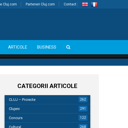
e Cluj.com
Parteneri Cluj.com
Contact
ARTICOLE
BUSINESS
CATEGORII ARTICOLE
CLUJ – Proiecte
262
Clujeni
291
Concurs
122
Cultural
268