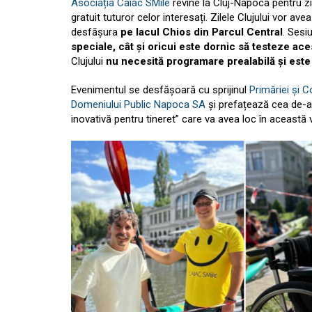
Asociația Caiac SMile
revine la Cluj-Napoca pentru zil
gratuit tuturor celor interesați. Zilele Clujului vor ave
desfășura
pe lacul Chios din Parcul Central
. Sesi
speciale, cât și oricui este dornic să testeze ace
Clujului
nu necesită programare prealabilă și este 
Evenimentul se desfășoară cu sprijinul
Primăriei și C
Domeniului Public Napoca SA
și prefațează cea de-a c
inovativă pentru tineret” care va avea loc în această