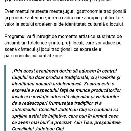
Evenimentul reunește meșteșuguri, gastronomie tradițională
și produse autentice, într-un cadru care apropie publicul de
valorile satului ardelean și de identitatea culturală a locului.
Programul va fi întregit de momente artistice susținute de
ansambluri folclorice și interpreți locali, care vor aduce pe
scenă cântecul și jocul tradițional, ca expresie a
patrimoniului cultural al zonei.
„Prin acest eveniment dorim să aducem în centrul
Clujului nu doar produse tradiționale, ci și valorile și
identitatea noastră ardelenească. Zestrea este o
expresie a respectului față de munca producătorilor
locali și o invitație adresată clujenilor și vizitatorilor
de a redescoperi frumusețea tradițiilor și a
autenticului. Consiliul Județean Cluj va continua să
sprijine astfel de inițiative, care pun în lumină ceea
ce avem mai bun” a precizat Alin Tișe, președintele
Consiliului Județean Cluj.