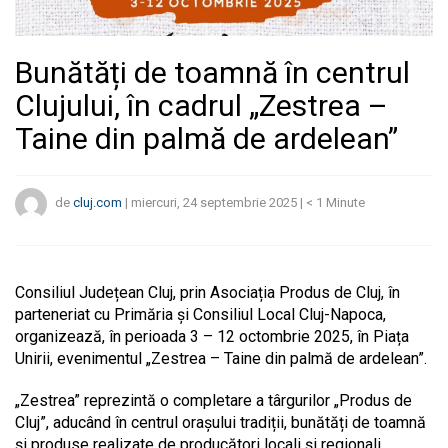
Bunătăți de toamnă în centrul
Clujului, în cadrul „Zestrea –
Taine din palmă de ardelean”
de
cluj.com
|
miercuri, 24 septembrie 2025
|
< 1
Minute
C
onsiliul Județean Cluj, prin Asociația Produs de Cluj, în
parteneriat cu Primăria și Consiliul Local Cluj-Napoca,
organizează, în perioada 3 – 12 octombrie 2025, în Piața
Unirii, evenimentul „Zestrea – Taine din palmă de ardelean”.
„Zestrea” reprezintă o completare a târgurilor „Produs de
Cluj”, aducând în centrul orașului tradiții, bunătăți de toamnă
și produse realizate de producători locali și regionali.