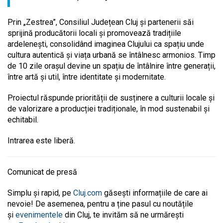
Prin „Zestrea”, Consiliul Județean Cluj și partenerii săi
sprijină producătorii locali și promovează tradițiile
ardelenești, consolidând imaginea Clujului ca spațiu unde
cultura autentică și viața urbană se întâlnesc armonios. Timp
de 10 zile orașul devine un spațiu de întâlnire între generații,
între artă și util, între identitate și modernitate.
Proiectul răspunde priorității de susținere a culturii locale și
de valorizare a producției tradiționale, în mod sustenabil și
echitabil.
Intrarea este liberă.
Comunicat de presă
Simplu și rapid, pe
Cluj.com
găsești informațiile de care ai
nevoie! De asemenea, pentru a ține pasul cu noutățile
și
evenimentele
din Cluj, te invităm să ne urmărești