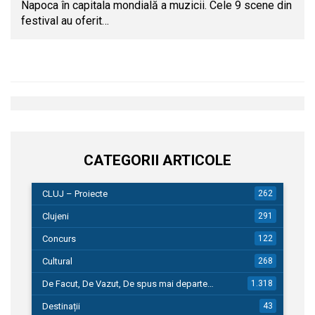
Napoca în capitala mondială a muzicii. Cele 9 scene din
festival au oferit…
CATEGORII ARTICOLE
CLUJ – Proiecte
262
Clujeni
291
Concurs
122
Cultural
268
De Facut, De Vazut, De spus mai departe…
1.318
Destinații
43