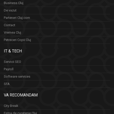
Business Cluj
De vazut
Parteneri Cluj.com
Contact
Vremea Cluj
Petreceri Copii Cluj
IT & TECH
Servicii SEO
Payroll
Software services
SFA
VA RECOMANDAM
City Break
Firma de curatenie Cluj