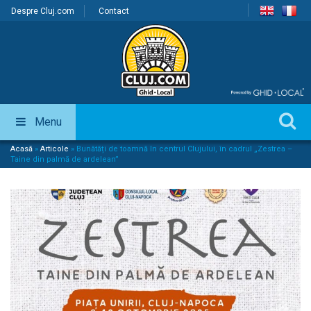
Despre Cluj.com
Contact
Menu
Acasă
»
Articole
»
Bunătăți de toamnă în centrul Clujului, în cadrul „Zestrea –
Taine din palmă de ardelean”