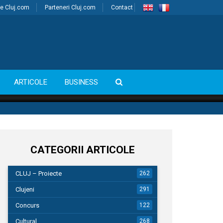
e Cluj.com
Parteneri Cluj.com
Contact
ARTICOLE
BUSINESS
CATEGORII ARTICOLE
CLUJ – Proiecte
262
Clujeni
291
Concurs
122
Cultural
268