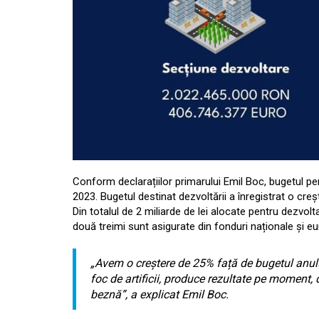
Conform declarațiilor primarului Emil Boc, bugetul pe
2023. Bugetul destinat dezvoltării a înregistrat o cr
Din totalul de 2 miliarde de lei alocate pentru dezvolt
două treimi sunt asigurate din fonduri naționale și e
„Avem o creștere de 25% față de bugetul anulu
foc de artificii, produce rezultate pe moment, 
beznă”, a explicat Emil Boc.