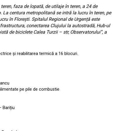
eren, faza de lopată, de utilaje în teren, a 24 de
o.
La centura metropolitană se intră la lucru în teren, pe
ucru în Florești. Spitalul Regional de Urgență este
frastructura, conectarea Clujului la autostradă, Hub-ul
stă de biciclete Calea Turzii – str, Observatorului”, a
rice și reabilitarea termică a 16 blocuri.
Iancu
alimentate pe pile de combustie
 Barițiu