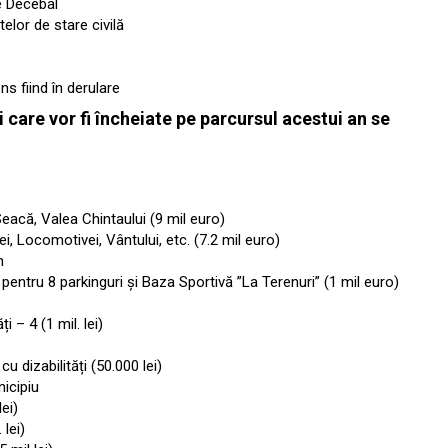
pe Decebal
elor de stare civilă
ns fiind în derulare
 și care vor fi încheiate pe parcursul acestui an se
eacă, Valea Chintaului (9 mil euro)
lei, Locomotivei, Vântului, etc. (7.2 mil euro)
un
entru 8 parkinguri și Baza Sportivă ”La Terenuri” (1 mil euro)
 – 4 (1 mil. lei)
 dizabilități (50.000 lei)
icipiu
lei)
 lei)