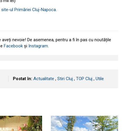
5 mil lei)
e
site-ul Primăriei Cluj-Napoca
.
e aveți nevoie! De asemenea, pentru a fi în pas cu noutățile
 pe
Facebook
și
Instagram.
Postat în:
Actualitate
,
Stiri Cluj
,
TOP Cluj
,
Utile