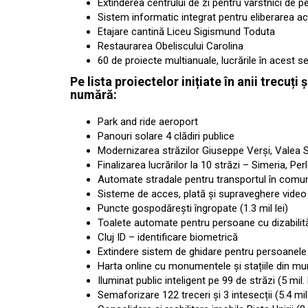
Extinderea centrului de zi pentru vârstnici de 
Sistem informatic integrat pentru eliberarea act
Etajare cantină Liceu Sigismund Toduta
Restaurarea Obeliscului Carolina
60 de proiecte multianuale, lucrările în acest se
Pe lista proiectelor inițiate în anii trecuți
numără:
Park and ride aeroport
Panouri solare 4 clădiri publice
Modernizarea străzilor Giuseppe Verși, Valea S
Finalizarea lucrărilor la 10 străzi – Simeria, Per
Automate stradale pentru transportul în com
Sisteme de acces, plată și supraveghere video p
Puncte gospodărești îngropate (1.3 mil lei)
Toalete automate pentru persoane cu dizabilități
Cluj ID – identificare biometrică
Extindere sistem de ghidare pentru persoanele cu
Harta online cu monumentele și stațiile din mun
Iluminat public inteligent pe 99 de străzi (5 mil. 
Semaforizare 122 treceri și 3 intesecții (5.4 mil.