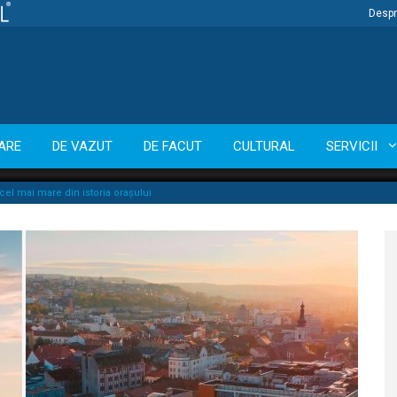
Despr
ARE
DE VAZUT
DE FACUT
CULTURAL
SERVICII
cel mai mare din istoria orașului