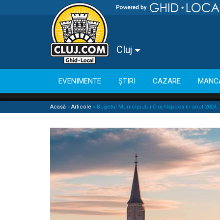
Cluj
EVENIMENTE
ȘTIRI
CAZARE
MANC
Acasă
»
Articole
»
Bugetul Municipiului Cluj-Napoca în anul 2024, 