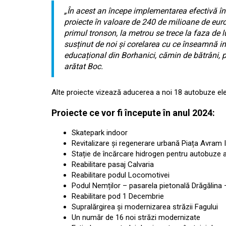
„În acest an începe implementarea efectivă în t
proiecte în valoare de 240 de milioane de eur
primul tronson, la metrou se trece la faza de l
susținut de noi și corelarea cu ce înseamnă in
educațional din Borhanici, cămin de bătrâni, pi
arătat Boc.
Alte proiecte vizează aducerea a noi 18 autobuze elect
Proiecte ce vor fi începute în anul 2024:
Skatepark indoor
Revitalizare și regenerare urbană Piața Avram 
Stație de încărcare hidrogen pentru autobuze 
Reabilitare pasaj Calvaria
Reabilitare podul Locomotivei
Podul Nemților – pasarela pietonală Drăgălina –
Reabilitare pod 1 Decembrie
Supralărgirea și modernizarea străzii Fagului
Un număr de 16 noi străzi modernizate