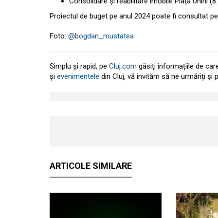
Consolidare și reabilitare imobile Piața Unirii (8.
Proiectul de buget pe anul 2024 poate fi consultat p
Foto:
@bogdan_mustatea
Simplu și rapid, pe
Cluj.com
găsiți informațiile de car
și
evenimentele
din Cluj, vă invităm să ne urmăriți și
ARTICOLE SIMILARE