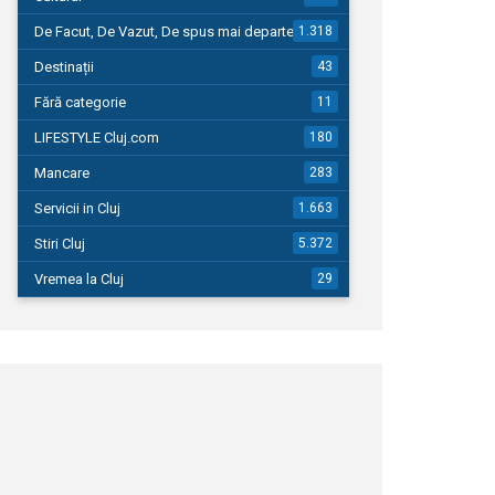
De Facut, De Vazut, De spus mai departe…
1.318
Destinații
43
Fără categorie
11
LIFESTYLE Cluj.com
180
Mancare
283
Servicii in Cluj
1.663
Stiri Cluj
5.372
Vremea la Cluj
29