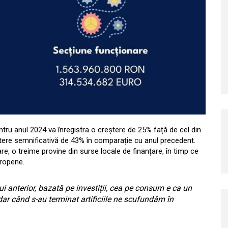
ntru anul 2024 va înregistra o creștere de 25% față de cel din
eștere semnificativă de 43% în comparație cu anul precedent.
are, o treime provine din surse locale de finanțare, în timp ce
uropene.
i anterior, bazată pe investiții, cea pe consum e ca un
dar când s-au terminat artificiile ne scufundăm în