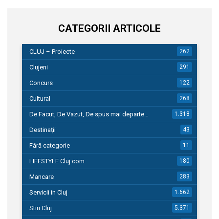
CATEGORII ARTICOLE
CLUJ – Proiecte
262
Clujeni
291
Concurs
122
Cultural
268
De Facut, De Vazut, De spus mai departe…
1.318
Destinații
43
Fără categorie
11
LIFESTYLE Cluj.com
180
Mancare
283
Servicii in Cluj
1.662
Stiri Cluj
5.371