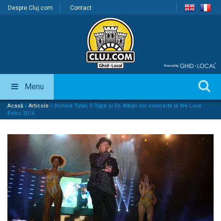
Despre Cluj.com
Contact
Menu
Acasă
»
Articole
»
Bonnie Tyler, E-Type și Dr. Alban vor concerta la We Love
Retro 2016