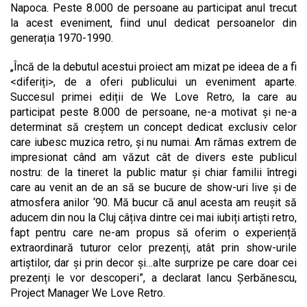
Napoca. Peste 8.000 de persoane au participat anul trecut
la acest eveniment, fiind unul dedicat persoanelor din
generația 1970-1990.
„Încă de la debutul acestui proiect am mizat pe ideea de a fi
<diferiți>, de a oferi publicului un eveniment aparte.
Succesul primei ediții de We Love Retro, la care au
participat peste 8.000 de persoane, ne-a motivat și ne-a
determinat să creștem un concept dedicat exclusiv celor
care iubesc muzica retro, și nu numai. Am rămas extrem de
impresionat când am văzut cât de divers este publicul
nostru: de la tineret la public matur și chiar familii întregi
care au venit an de an să se bucure de show-uri live și de
atmosfera anilor ‘90. Mă bucur că anul acesta am reușit să
aducem din nou la Cluj câțiva dintre cei mai iubiți artiști retro,
fapt pentru care ne-am propus să oferim o experiență
extraordinară tuturor celor prezenți, atât prin show-urile
artiștilor, dar și prin decor și…alte surprize pe care doar cei
prezenți le vor descoperi”, a declarat Iancu Șerbănescu,
Project Manager We Love Retro.