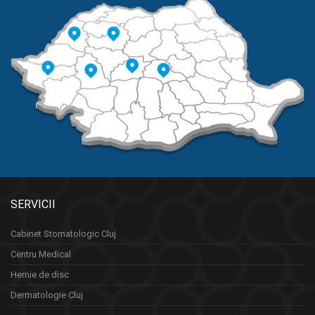
SERVICII
Cabinet Stomatologic Cluj
Centru Medical
Hernie de disc
Dermatologie Cluj