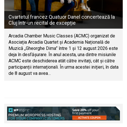
Cvartetul francez Quatuor Danel concertează la
Cluj într-un recital de excepție
Arcadia Chamber Music Classes (ACMC) organizat de
Asociația Arcadia Quartet și Academia Națională de
Muzică „Gheorghe Dima” între 1 și 12 august 2026 este
deja în desfășurare. În anul acesta, una dintre misiunile
ACMC este deschiderea atât către invitați, cât și către
participanții internaționali. În urma acestei inițieri, în data
de 8 august va avea…