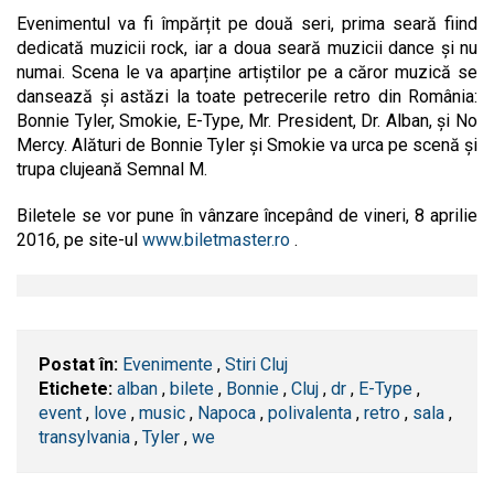
Evenimentul va fi împărțit pe două seri, prima seară fiind
dedicată muzicii rock, iar a doua seară muzicii dance și nu
numai. Scena le va aparține artiștilor pe a căror muzică se
dansează și astăzi la toate petrecerile retro din România:
Bonnie Tyler, Smokie, E-Type, Mr. President, Dr. Alban, și No
Mercy. Alături de Bonnie Tyler și Smokie va urca pe scenă și
trupa clujeană Semnal M.
Biletele se vor pune în vânzare începând de vineri, 8 aprilie
2016, pe site-ul
www.biletmaster.ro
.
Postat în:
Evenimente
,
Stiri Cluj
Etichete:
alban
,
bilete
,
Bonnie
,
​Cluj
,
dr
,
E-Type
,
event
,
love
,
music
,
Napoca
,
polivalenta
,
retro
,
sala
,
transylvania
,
Tyler
,
we