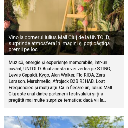
Vino la cornerul Iulius Mall Cluj de la UNTOLD,
surprinde atmosfera în imagini și poți câștiga
premii pe loc
Muzică, energie și experiențe memorabile, într-un
cuvânt, UNTOLD. Anul acesta îi vei vedea pe STING,
Lewis Capaldi, Kygo, Alan Walker, Flo RIDA, Zara
Larsson, Marshmello, Afrojack B2B R3HAB, Lost
Frequencies și mulți alții. Ca în fiecare an, Iulius Mall
Cluj este unul dintre partenerii festivalului și ți-a
pregătit mai multe surprize tematice: dacă vii la…