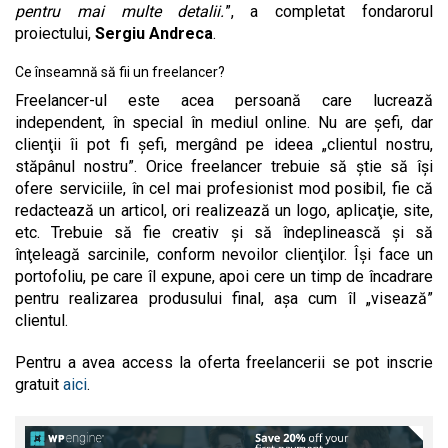
pentru mai multe detalii.
”, a completat fondarorul
proiectului,
Sergiu Andreca
.
Ce înseamnă să fii un freelancer?
Freelancer-ul este acea persoană care lucrează
independent, în special în mediul online. Nu are şefi, dar
clienţii îi pot fi şefi, mergând pe ideea „clientul nostru,
stăpânul nostru”. Orice freelancer trebuie să ştie să îşi
ofere serviciile, în cel mai profesionist mod posibil, fie că
redactează un articol, ori realizează un logo, aplicaţie, site,
etc. Trebuie să fie creativ şi să îndeplinească şi să
înţeleagă sarcinile, conform nevoilor clienţilor. Îşi face un
portofoliu, pe care îl expune, apoi cere un timp de încadrare
pentru realizarea produsului final, aşa cum îl „visează”
clientul.
Pentru a avea access la oferta freelancerii se pot inscrie
gratuit
aici
.