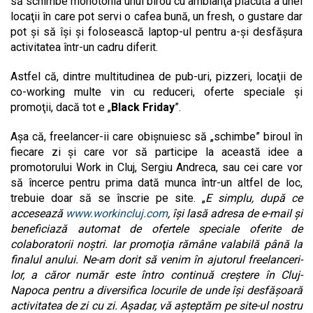
să schimbe monotonia unui birou cu ambianţa plăcută a unei
locaţii în care pot servi o cafea bună, un fresh, o gustare dar
pot şi să îşi şi folosească laptop-ul pentru a-şi desfăşura
activitatea într-un cadru diferit.
Astfel că, dintre multitudinea de pub-uri, pizzeri, locaţii de
co-working multe vin cu reduceri, oferte speciale şi
promoţii, dacă tot e „
Black Friday
”.
Aşa că, freelancer-ii care obişnuiesc să „schimbe” biroul în
fiecare zi şi care vor să participe la această idee a
promotorului Work in Cluj, Sergiu Andreca, sau cei care vor
să încerce pentru prima dată munca într-un altfel de loc,
trebuie doar să se înscrie pe site. „
E simplu, după ce
accesează
www.workincluj.com
, îşi lasă adresa de e-mail şi
beneficiază automat de ofertele speciale oferite de
colaboratorii noştri. Iar promoţia rămâne valabilă până la
finalul anului. Ne-am dorit să venim în ajutorul freelanceri-
lor, a căror număr este întro continuă creștere în Cluj-
Napoca pentru a diversifica locurile de unde îşi desfăşoară
activitatea de zi cu zi. Aşadar, vă aşteptăm pe site-ul nostru