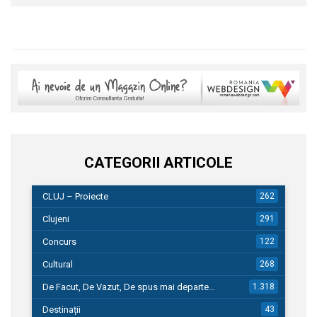
CATEGORII ARTICOLE
CLUJ – Proiecte
262
Clujeni
291
Concurs
122
Cultural
268
De Facut, De Vazut, De spus mai departe…
1.318
Destinații
43