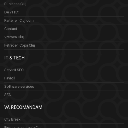
Business Cluj
De vazut
Parteneri Cluj.com
Contact
Vremea Cluj
Petreceri Copii Cluj
IT & TECH
Servicii SEO
Payroll
Software services
SFA
VA RECOMANDAM
City Break
Firma de curatenie Cluj