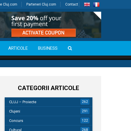
e Cluj.com
Parteneri Cluj.com
Contact
ARTICOLE
BUSINESS
CATEGORII ARTICOLE
CLUJ – Proiecte
262
Clujeni
291
Concurs
122
Cultural
268