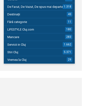
De Facut, De Vazut, De spus mai departe…
1.318
Destinații
43
Fără categorie
11
LIFESTYLE Cluj.com
180
Mancare
283
Servicii in Cluj
1.662
Stiri Cluj
5.371
Vremea la Cluj
29