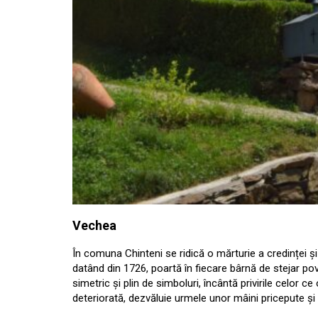
Vechea
În comuna Chinteni se ridică o mărturie a credinței și
datând din 1726, poartă în fiecare bârnă de stejar p
simetric și plin de simboluri, încântă privirile celor c
deteriorată, dezvăluie urmele unor mâini pricepute și 