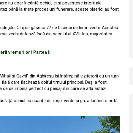
acre nu doar încântă ochiul, ci și povestesc istorii ale
otez până la triste procesiuni funerare, aceste biserici au fost
 județului Cluj se găsesc 77 de biserici de lemn vechi. Acestea
mai vechi datează încă din secolul al XVII-lea, majoritatea
erii vremurilor | Partea II
ihail și Gavril” din Aghireșu își întâmpină vizitatorii cu un turn
fială care flachează coiful tirnului principal. Deși a fost
 ce se îmbină perfect cu peisajul în care se află astăzi.
a răsfață ochiul cu nuanțe de roșu, verde și gri, aducând o notă