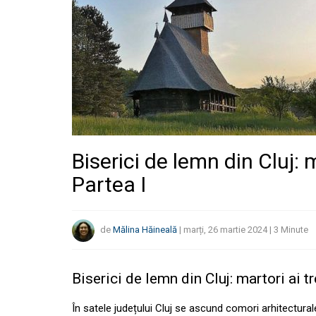
Biserici de lemn din Cluj: m
Partea I
de
Mălina Hăineală
|
marți, 26 martie 2024
|
3
Minute
Biserici de lemn din Cluj: martori ai tr
În satele județului Cluj se ascund comori arhitectural