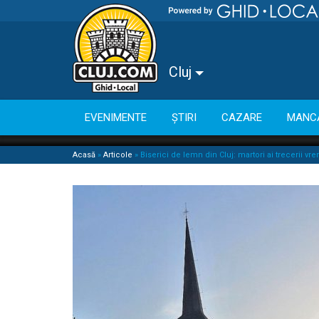
Cluj
EVENIMENTE
ȘTIRI
CAZARE
MANC
Acasă
»
Articole
»
Biserici de lemn din Cluj: martori ai trecerii vre