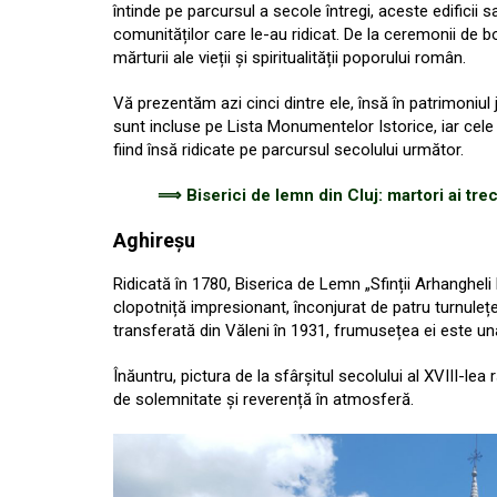
întinde pe parcursul a secole întregi, aceste edificii s
comunităților care le-au ridicat. De la ceremonii de b
mărturii ale vieții și spiritualității poporului român.
Vă prezentăm azi cinci dintre ele, însă în patrimoniul
sunt incluse pe Lista Monumentelor Istorice, iar cele 
fiind însă ridicate pe parcursul secolului următor.
⟹
Biserici de lemn din Cluj: martori ai trec
Aghireșu
Ridicată în 1780, Biserica de Lemn „Sfinții Arhangheli M
clopotniță impresionant, înconjurat de patru turnulețe 
transferată din Văleni în 1931, frumusețea ei este una
Înăuntru, pictura de la sfârșitul secolului al XVIII-le
de solemnitate și reverență în atmosferă.