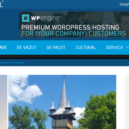
Despr
ARE
DE VAZUT
DE FACUT
CULTURAL
SERVICII
murilor | Partea I