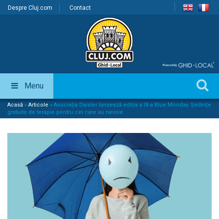
Despre Cluj.com
Contact
Menu
Acasă
»
Articole
»
Asociația Daisler lansează ediția a IX-a Blue Monday. Ședințe
gratuite de terapie pentru cei care au nevoie