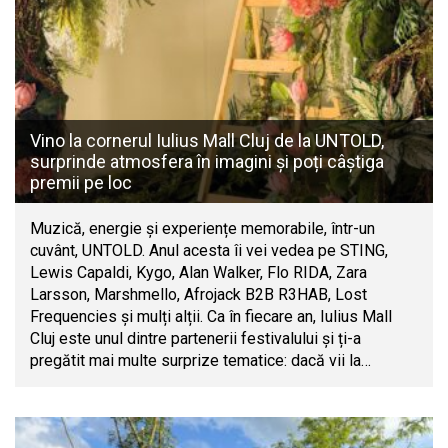
Vino la cornerul Iulius Mall Cluj de la UNTOLD,
surprinde atmosfera în imagini și poți câștiga
premii pe loc
Muzică, energie și experiențe memorabile, într-un
cuvânt, UNTOLD. Anul acesta îi vei vedea pe STING,
Lewis Capaldi, Kygo, Alan Walker, Flo RIDA, Zara
Larsson, Marshmello, Afrojack B2B R3HAB, Lost
Frequencies și mulți alții. Ca în fiecare an, Iulius Mall
Cluj este unul dintre partenerii festivalului și ți-a
pregătit mai multe surprize tematice: dacă vii la…