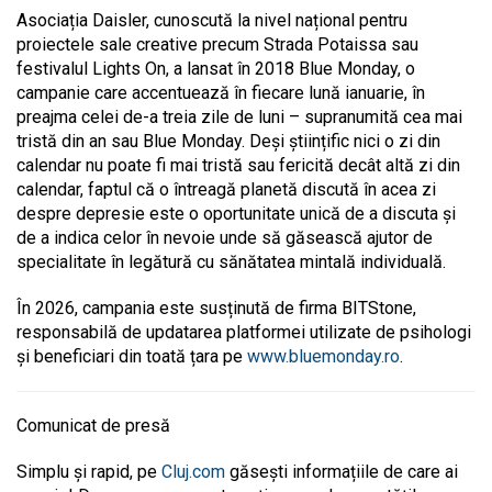
Asociația Daisler, cunoscută la nivel național pentru
proiectele sale creative precum Strada Potaissa sau
festivalul Lights On, a lansat în 2018 Blue Monday, o
campanie care accentuează în fiecare lună ianuarie, în
preajma celei de-a treia zile de luni – supranumită cea mai
tristă din an sau Blue Monday. Deși științific nici o zi din
calendar nu poate fi mai tristă sau fericită decât altă zi din
calendar, faptul că o întreagă planetă discută în acea zi
despre depresie este o oportunitate unică de a discuta și
de a indica celor în nevoie unde să găsească ajutor de
specialitate în legătură cu sănătatea mintală individuală.
În 2026, campania este susținută de firma BITStone,
responsabilă de updatarea platformei utilizate de psihologi
și beneficiari din toată țara pe
www.bluemonday.ro
.
Comunicat de presă
Simplu și rapid, pe
Cluj.com
găsești informațiile de care ai