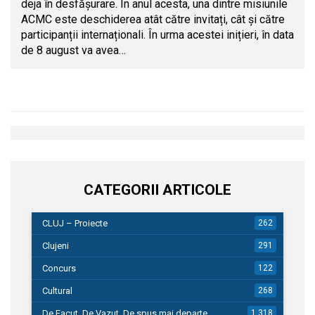
deja în desfășurare. În anul acesta, una dintre misiunile
ACMC este deschiderea atât către invitați, cât și către
participanții internaționali. În urma acestei inițieri, în data
de 8 august va avea…
CATEGORII ARTICOLE
CLUJ – Proiecte
262
Clujeni
291
Concurs
122
Cultural
268
De Facut, De Vazut, De spus mai departe…
1.318