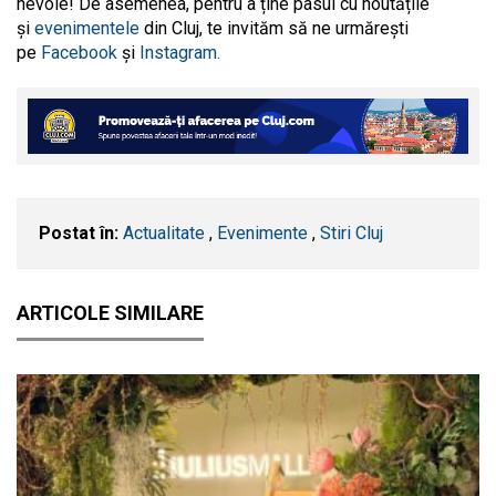
nevoie! De asemenea, pentru a ține pasul cu noutățile
și
evenimentele
din Cluj, te invităm să ne urmărești
pe
Facebook
și
Instagram.
Postat în:
Actualitate
,
Evenimente
,
Stiri Cluj
ARTICOLE SIMILARE