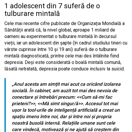
1 adolescent din 7 suferă de o
tulburare mintală
Cele mai recente cifre publicate de Organizația Mondială a
Sănătății arată că, la nivel global, aproape 1 miliard de
oameni au experimentat o tulburare mintală în decursul
vieții, iar un adolescent din șapte (în cadrul studiului tineri cu
vârste cuprinse între 10 și 19 ani) suferă de o tulburare
mintală diagnosticată, printre cele mai des întâlnite fiind
depresia. Deși este considerată o boală mintală comună,
lăsată netratată, depresia poate conduce inclusiv la suicid.
„Anul acesta am simțit mai acut ca oricând izolarea
socială. În cabinet, am auzit tot mai des nevoia de
conectare și întrebări precum: <<Cum să-mi fac
prieteni?>>, <<Mă simt singur/ă>>. Accesul tot mai
ușor la tool-urile de inteligență artificială a creat un
spațiu imens între noi, dar și între noi și propria
noastră busolă internă. Relațiile umane sunt cele
care vindecă, motivează și ne ajută să creștem din