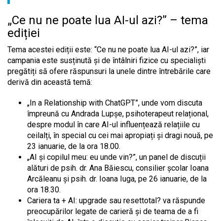
„Ce nu ne poate lua AI-ul azi?” – tema
ediției
Tema acestei ediții este: “Ce nu ne poate lua AI-ul azi?”, iar
campania este susținută și de întâlniri fizice cu specialiști
pregătiți să ofere răspunsuri la unele dintre întrebările care
derivă din această temă:
„In a Relationship with ChatGPT”, unde vom discuta
împreună cu Andrada Lupșe, psihoterapeut relațional,
despre modul în care AI-ul influențează relațiile cu
ceilalți, în special cu cei mai apropiați și dragi nouă, pe
23 ianuarie, de la ora 18.00.
„AI și copilul meu: eu unde vin?”, un panel de discuții
alături de psih. dr. Ana Băiescu, consilier școlar Ioana
Arcăleanu și psih. dr. Ioana Iuga, pe 26 ianuarie, de la
ora 18.30.
Cariera ta + AI: upgrade sau resettotal? va răspunde
preocupărilor legate de carieră și de teama de a fi