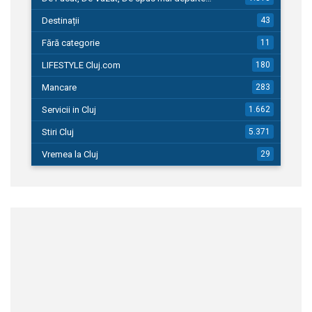
Destinații
43
Fără categorie
11
LIFESTYLE Cluj.com
180
Mancare
283
Servicii in Cluj
1.662
Stiri Cluj
5.371
Vremea la Cluj
29