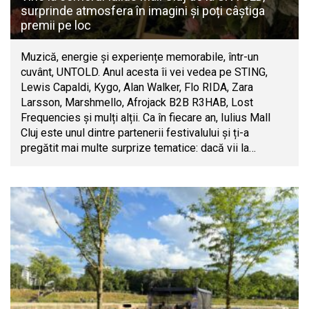
surprinde atmosfera în imagini și poți câștiga
premii pe loc
Muzică, energie și experiențe memorabile, într-un
cuvânt, UNTOLD. Anul acesta îi vei vedea pe STING,
Lewis Capaldi, Kygo, Alan Walker, Flo RIDA, Zara
Larsson, Marshmello, Afrojack B2B R3HAB, Lost
Frequencies și mulți alții. Ca în fiecare an, Iulius Mall
Cluj este unul dintre partenerii festivalului și ți-a
pregătit mai multe surprize tematice: dacă vii la…