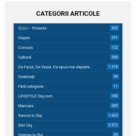
CATEGORII ARTICOLE
CLUJ – Proiecte
262
Clujeni
291
Concurs
122
Cultural
268
De Facut, De Vazut, De spus mai departe…
1.318
Destinații
43
Fără categorie
11
LIFESTYLE Cluj.com
180
Mancare
283
Servicii in Cluj
1.663
Stiri Cluj
5.372
Vremea la Cluj
29