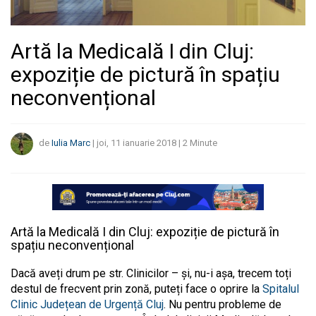
Artă la Medicală I din Cluj:
expoziție de pictură în spațiu
neconvențional
de
Iulia Marc
|
joi, 11 ianuarie 2018
|
2
Minute
Artă la Medicală I din Cluj: expoziție de pictură în
spațiu neconvențional
Dacă aveți drum pe str. Clinicilor – și, nu-i așa, trecem toți
destul de frecvent prin zonă, puteți face o oprire la
Spitalul
Clinic Județean de Urgență Cluj
. Nu pentru probleme de