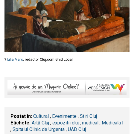
?
Iulia Marc
, redactor Cluj.com Ghid Local
Postat în:
Cultural
,
Evenimente
,
Stiri Cluj
Etichete:
Artă Cluj
,
expozitii cluj
,
medical
,
Medicala I
,
Spitalul Clinic de Urgenta
,
UAD Cluj