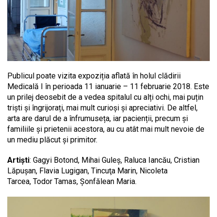
Publicul poate vizita expoziția aflată în holul clădirii
Medicală I în perioada 11 ianuarie – 11 februarie 2018. Este
un prilej deosebit de a vedea spitalul cu alți ochi, mai puțin
triști și îngrijorați, mai mult curioși și apreciativi. De altfel,
arta are darul de a înfrumuseța, iar pacienții, precum și
familiile și prietenii acestora, au cu atât mai mult nevoie de
un mediu plăcut și primitor.
Artiști
: Gagyi Botond, Mihai Guleş, Raluca Iancău, Cristian
Lăpuşan, Flavia Lugigan, Tincuţa Marin, Nicoleta
Tarcea, Todor Tamas, Şonfălean Maria.