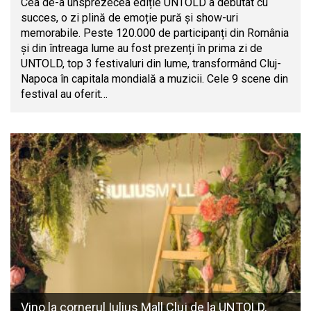
Cea de-a unsprezecea ediție UNTOLD a debutat cu
succes, o zi plină de emoție pură și show-uri
memorabile. Peste 120.000 de participanți din România
și din întreaga lume au fost prezenți în prima zi de
UNTOLD, top 3 festivaluri din lume, transformând Cluj-
Napoca în capitala mondială a muzicii. Cele 9 scene din
festival au oferit…
Vino la cornerul Iulius Mall Cluj de la UNTOLD,