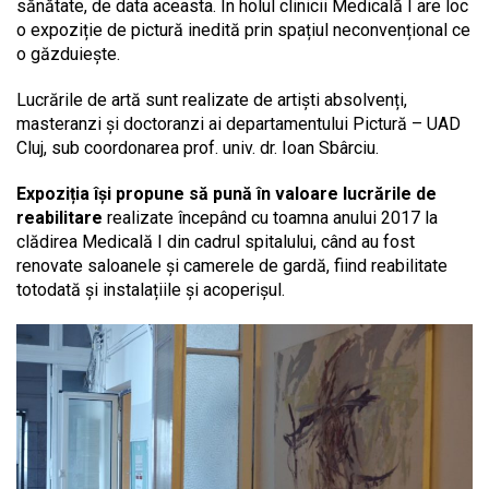
sănătate, de data aceasta. În holul clinicii Medicală I are loc
o expoziție de pictură inedită prin spațiul neconvențional ce
o găzduiește.
Lucrările de artă sunt realizate de artiști absolvenți,
masteranzi și doctoranzi ai departamentului Pictură – UAD
Cluj, sub coordonarea prof. univ. dr. Ioan Sbârciu.
Expoziția își propune să pună în valoare lucrările de
reabilitare
realizate începând cu toamna anului 2017 la
clădirea Medicală I din cadrul spitalului, când au fost
renovate saloanele și camerele de gardă, fiind reabilitate
totodată și instalațiile și acoperișul.