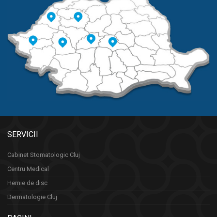
SERVICII
Cabinet Stomatologic Cluj
Centru Medical
Hernie de disc
Dermatologie Cluj