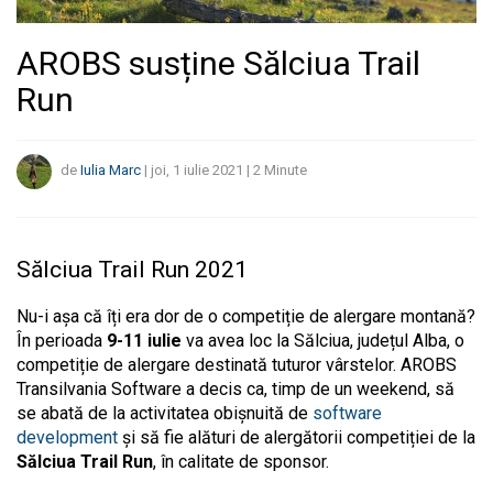
AROBS susține Sălciua Trail
Run
de
Iulia Marc
|
joi, 1 iulie 2021
|
2
Minute
Sălciua Trail Run 2021
Nu-i așa că îți era dor de o competiție de alergare montană?
În perioada
9-11 iulie
va avea loc la Sălciua, județul Alba, o
competiție de alergare destinată tuturor vârstelor. AROBS
Transilvania Software a decis ca, timp de un weekend, să
se abată de la activitatea obișnuită de
software
development
și să fie alături de alergătorii competiției de la
Sălciua Trail Run
, în calitate de sponsor.