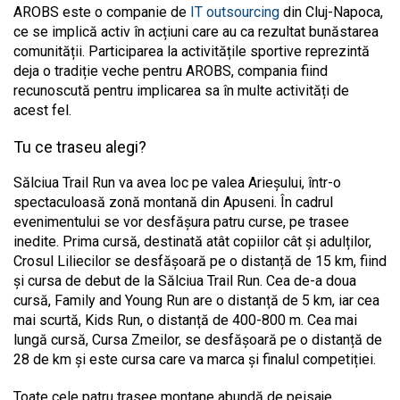
AROBS este o companie de
IT outsourcing
din Cluj-Napoca,
ce se implică activ în acțiuni care au ca rezultat bunăstarea
comunității. Participarea la activitățile sportive reprezintă
deja o tradiție veche pentru AROBS, compania fiind
recunoscută pentru implicarea sa în multe activități de
acest fel.
Tu ce traseu alegi?
Sălciua Trail Run va avea loc pe valea Arieșului, într-o
spectaculoasă zonă montană din Apuseni. În cadrul
evenimentului se vor desfășura patru curse, pe trasee
inedite. Prima cursă, destinată atât copiilor cât și adulților,
Crosul Liliecilor se desfășoară pe o distanță de 15 km, fiind
și cursa de debut de la Sălciua Trail Run. Cea de-a doua
cursă, Family and Young Run are o distanță de 5 km, iar cea
mai scurtă, Kids Run, o distanță de 400-800 m. Cea mai
lungă cursă, Cursa Zmeilor, se desfășoară pe o distanță de
28 de km și este cursa care va marca și finalul competiției.
Toate cele patru trasee montane abundă de peisaje