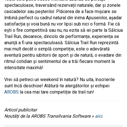
spectaculoase, traversând rezervații naturale, dar și zonele
cascadelor sau peșterilor. Plăcerea de a face mișcare se
îmbină perfect cu cadrul natural din inima Apusenilor, așadar
satisfacția și voia bună nu vor lipsi sub nici o formă. Fie că
ești o fire competitivă sau nu, nu ezita să iei parte la Sălciua
Trail Run, deoarece, dincolo de performanțe, experiența se
anunță a fi una spectaculoasă. Sălciua Trail Run reprezintă
mai mult decât o simplă competiție, este o adevărată
aventură pentru iubitorii de sport și de natură, o evadare din
ritmul cotidian și sentimentul de a trăi fiecare moment la
intensitate maximă!
Vrei să petreci un weekend în natură? Nu uita, înscrierile
sunt încă deschise! Alătură-te alergătorilor și echipei
AROBS
la cea mai tare competiție de trail run!
Articol publicitar
Noutăți de la AROBS Transilvania Software »
aici
.