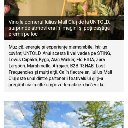
Vino la cornerul Iulius Mall Cluj de la UNTOLD,
surprinde atmosfera în imagini și poți câștiga
premii pe loc
Muzică, energie și experiențe memorabile, într-un
cuvânt, UNTOLD. Anul acesta îi vei vedea pe STING,
Lewis Capaldi, Kygo, Alan Walker, Flo RIDA, Zara
Larsson, Marshmello, Afrojack B2B R3HAB, Lost
Frequencies și mulți alții. Ca în fiecare an, Iulius Mall
Cluj este unul dintre partenerii festivalului și ți-a
pregătit mai multe surprize tematice: dacă vii la…