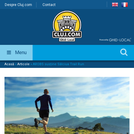
Despre Cluj.com
Contact
Menu
Acasă
»
Articole
»
AROBS susține Sălciua Trail Run