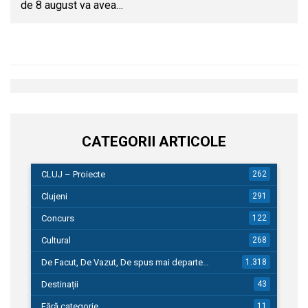
de 8 august va avea…
CATEGORII ARTICOLE
CLUJ – Proiecte
262
Clujeni
291
Concurs
122
Cultural
268
De Facut, De Vazut, De spus mai departe…
1.318
Destinații
43
Fără categorie
11