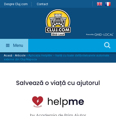
Despre Cluj.com
Contact
Menu
Acasă
»
Articole
»
Aplicația HelpMe – hartă cu toate defibrilatoarele automate
externe din Cluj-Napoca