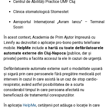
Centrul de Abilități Practice UMF Cluj
Clinica stomatologică Stomestet
Aeroportul Internațional „Avram Iancu” – Terminal
Sosiri
În acest context, Academia de Prim Ajutor împreună cu
Linnify au dezvoltat o aplicație pro-bono pentru telefoane
mobile.
HelpMe
include
o hartă cu toate defibrilatoarele
automate externe din Cluj-Napoca
(publice, dar și
private) pentru a facilita accesul la ele în cazuri de urgență.
Defibrilatoarele automate externe sunt o modalitate ușoară
și sigură prin care persoanele fără pregătire medicală pot
interveni în cazul în care asistă la un caz de stop cardio-
respirator, având astfel posibilitatea de a scurta
considerabil timpul în care persoana afectată nu
beneficiază de tratamentul corespunzător.
În aplicația
HelpMe
, cetățenii pot adăuga o locație în care