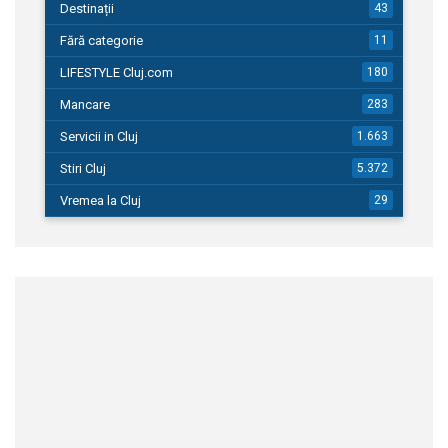
Destinații
43
Fără categorie
11
LIFESTYLE Cluj.com
180
Mancare
283
Servicii in Cluj
1.663
Stiri Cluj
5.372
Vremea la Cluj
29