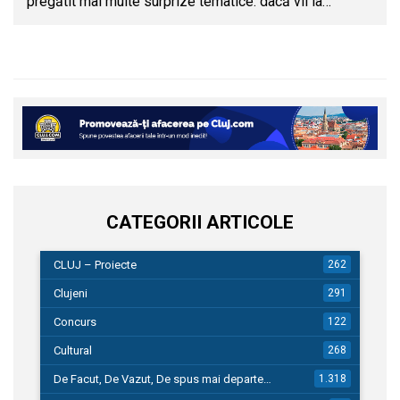
pregătit mai multe surprize tematice: dacă vii la…
CATEGORII ARTICOLE
CLUJ – Proiecte
262
Clujeni
291
Concurs
122
Cultural
268
De Facut, De Vazut, De spus mai departe…
1.318