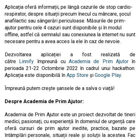
Aplicația oferă informații, pe lângă cazurile de stop cardio-
respirator, despre situații precum înecul cu mâncare, șocul
anafilactic sau sângerări periculoase. Măsurile de prim-
ajutor pentru cele 4 cazuri sunt disponibile și în modul
offline, astfel că semnalul sau conexiunea la internet nu sunt
necesare pentru a avea acces la ele în caz de nevoie.
Dezvoltarea aplicației a fost realizată de
către
Linnify
împreună cu
Academia de Prim Ajutor
în
perioada 21-22 Octombrie 2022 în cadrul unui hackathon.
Aplicația este disponibilă în
App Store
și
Google Play
.
Împreună putem crește șansele de a salva o viață!
Despre Academia de Prim Ajutor:
Academia de Prim Ajutor este un proiect dezvoltat de tineri
medici, pasionați, cu experiență în domeniul de urgență care
oferă cursuri de prim ajutor inedite, practice, bazate pe
întâmplări personale, situații reale și soluții la acestea. Fac