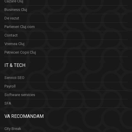
Cazare Cluj
Business Cluj
De vazut
Parteneri Cluj.com
Contact
Vremea Cluj
Petreceri Copii Cluj
IT & TECH
Servicii SEO
Payroll
Software services
SFA
VA RECOMANDAM
City Break