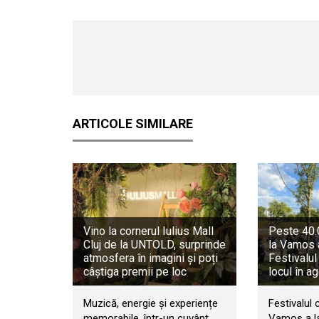
ARTICOLE SIMILARE
Vino la cornerul Iulius Mall
Peste 40.0
Cluj de la UNTOLD, surprinde
la Vamos 
atmosfera în imagini și poți
Festivalul
câștiga premii pe loc
locul în a
Muzică, energie și experiențe
Festivalul 
memorabile, într-un cuvânt,
Vamos a la