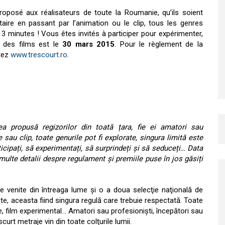
oposé aux réalisateurs de toute la Roumanie, qu’ils soient
ire en passant par l’animation ou le clip, tous les genres
 : 3 minutes ! Vous êtes invités à participer pour expérimenter,
i des films est le
30 mars 2015
. Pour le règlement de la
ltez
www.trescourt.ro
.
 propusă regizorilor din toată țara, fie ei amatori sau
 sau clip, toate genurile pot fi explorate, singura limită este
icipați, să experimentați, să surprindeți și să seduceți… Data
multe detalii despre regulament și premiile puse în jos găsiți
e venite din întreaga lume şi o a doua selecţie naţională de
e, aceasta fiind singura regulă care trebuie respectată. Toate
e, film experimental… Amatori sau profesionişti, începători sau
scurt metraje vin din toate colţurile lumii.