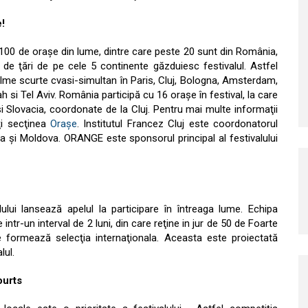
e!
v 100 de oraşe din lume, dintre care peste 20 sunt din România,
 de ţări de pe cele 5 continente găzduiesc festivalul. Astfel
ilme scurte cvasi-simultan în Paris, Cluj, Bologna, Amsterdam,
 si Tel Aviv. România participă cu 16 oraşe în festival, la care
 Slovacia, coordonate de la Cluj. Pentru mai multe informaţii
aţi secţinea
Oraşe
. Institutul Francez Cluj este coordonatorul
ia şi Moldova. ORANGE este sponsorul principal al festivalului
lului lansează apelul la participare în întreaga lume. Echipa
intr-un interval de 2 luni, din care reţine in jur de 50 de Foarte
formează selecţia internaţionala. Aceasta este proiectată
lul.
ourts