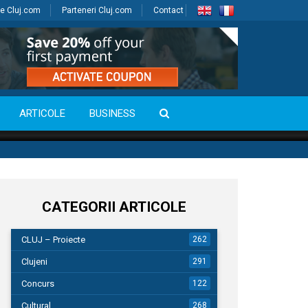
e Cluj.com
Parteneri Cluj.com
Contact
ARTICOLE
BUSINESS
CATEGORII ARTICOLE
CLUJ – Proiecte
262
Clujeni
291
Concurs
122
Cultural
268