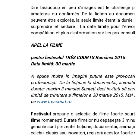
Dire beaucoup en peu d’images est le challenge pr
amateurs ou confirmés. De la fiction au documenta
peuvent être explorés, la seule limite étant la durée
surprendre et séduire… La date limite pour l’envo
compétition et plus d’information sur les prix consu
APEL LA FILME
pentru festivalul TRÈS COURTS România 2015
Data limită: 30 martie
A spune multe în imagini puține este provocarea
profesioniști. De la ficțiune la documentar, animație
durata: maxim 3 minute! Sunteți deci invitați să part
limită de trimitere a filmelor e 30 martie 2015. Mai 
pe
www.trescourt.ro
.
Festivalul
propune o selecţie de filme foarte scurt
filme româneşti. Durate filmelor nu depăşeşte 3 minut
genurile sunt prezente: ficţiune, documentar, animaţi
celebri, clasici sau inovatori, regizorii acestor foarte 