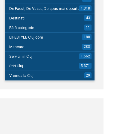
De Facut, De Vazut, De spus mai departe…
1.318
Destinații
43
Fără categorie
11
LIFESTYLE Cluj.com
180
Mancare
283
Servicii in Cluj
1.662
Stiri Cluj
5.371
Vremea la Cluj
29