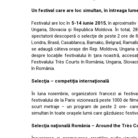
Un festival care are loc simultan, în întreaga lum
Festivalul are loc în
5-14 iunie 2015
, în aproximati
Ungaria, Slovacia şi Republica Moldova. În total, 28
spectatorii descoperă o selecţie de peste 2 ore de f
Londra, Brasil, Casablanca, Bamako, Belgrad, Ramallah
se adaugă câteva oraşe din Rep. Moldova, Ungaria si
despre locaţiile festivalului în ţara noastră, acces
Festivalului Très Courts în România, Ungaria, Slovac
în România.
Selecţia – competiţia internaţională
În luna noiembrie, organizatorii francezi ai festiva
festivalului de la Paris vizionează peste 1000 de filme 
scurt metraje – un program de peste 2 ore- care 
simultan în toate oraşele lumii care găzduiesc festiva
Selecţia naţională România –
Around the Très C