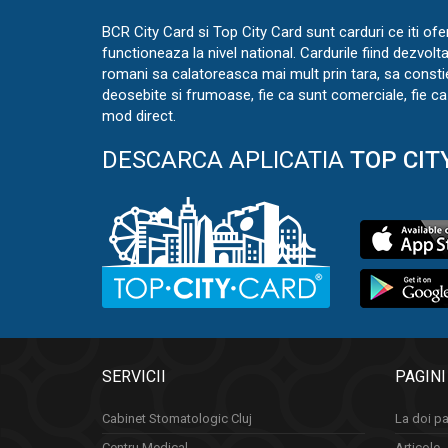
BCR City Card si Top City Card sunt carduri ce iti ofe
functioneaza la nivel national. Cardurile fiind dezvolt
romani sa calatoreasca mai mult prin tara, sa const
deosebite si frumoase, fie ca sunt comerciale, fie ca 
mod direct.
DESCARCA APLICATIA
TOP CIT
SERVICII
PAGINI
Cabinet Stomatologic Cluj
La doi pa
Centru Medical
Articole