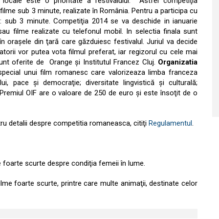
 locale este o prioritate a festivalului. Astfel competiţia
lme sub 3 minute, realizate în România. Pentru a participa cu
ta: sub 3 minute. Competiţia 2014 se va deschide in ianuarie
sau filme realizate cu telefonul mobil. In selectia finala sunt
 în oraşele din ţară care găzduiesc festivalul. Juriul va decide
atorii vor putea vota filmul preferat, iar regizorul cu cele mai
sunt oferite de Orange şi Institutul Francez Cluj.
Organizatia
pecial unui film romanesc care valorizeaza limba franceza
, pace şi democraţie; diversitate lingvistică şi culturală;
 Premiul OIF are o valoare de 250 de euro şi este însoţit de o
tru detalii despre competitia romaneasca, citiţi
Regulamentul
.
foarte scurte despre condiţia femeii în lume.
ilme foarte scurte, printre care multe animaţii, destinate celor