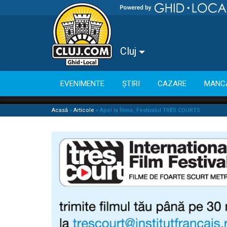
Cluj
EVENIMENTE
ȘTIRI
CAZARE
MANC
Acasă
»
Articole
»
Apel la filme, Festivalul TRÈS COURTS