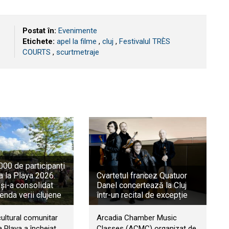
Postat în:
Evenimente
Etichete:
apel la filme
,
cluj
,
Festivalul TRÈS
COURTS
,
scurtmetraje
00 de participanți
a la Playa 2026.
Cvartetul francez Quatuor
 și-a consolidat
Danel concertează la Cluj
genda verii clujene
într-un recital de excepție
cultural comunitar
Arcadia Chamber Music
 Playa a încheiat
Classes (ACMC) organizat de