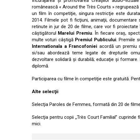
Încurajarea şi promovarea creaţiilor audio-vizuale
românească « Around the Très Courts » regrupează fi
un film în competiţie, singura restricţie este dura
2014. Filmele pot fi ficţiuni, animaţii, documentare 
retinute in jur de 20 de filme, care vor fi proiectate
câştigătorul
Marelui Premiu
. În fiecare oraş, spect
multe voturi câştigă
Premiul Publicului
. Premiile 
Internationala a Francofoniei
acordă un premiu s
si/sau abordează teme legate de drepturile omului
dezvoltare solidară şi durabilă; educaţie şi formare.
diplomă.
Participarea cu filme în competiţie este gratuită. Pen
Alte selecţii
Selecţia Paroles de Femmes, formată din 20 de filme 
Selecţia pentru copii „Très Court Familial” cuprinde f
mici.