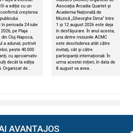
II-a ediție cu un
Asociația Arcadia Quartet și
e confirmă creșterea
Academia Națională de
publicului.
Muzică „Gheorghe Dima” între
în perioada 24 iulie
1 și 12 august 2026 este deja
 2026, pe Plaja
în desfășurare. În anul acesta,
 din Cluj-Napoca,
una dintre misiunile ACMC
 a adunat, potrivit
este deschiderea atât către
ilor, peste 40.000
invitați, cât și către
anți, cu aproximativ
participanții internaționali. În
ți decât la ediția
urma acestei inițieri, în data de
. Organizat de…
8 august va avea…
AI AVANTAJOS