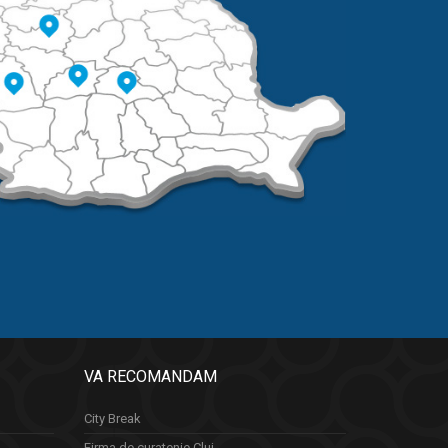
VA RECOMANDAM
City Break
Firma de curatenie Cluj