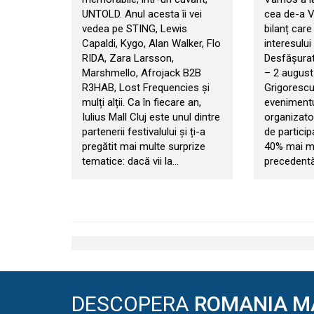
UNTOLD. Anul acesta îi vei
cea de-a VI
vedea pe STING, Lewis
bilanț car
Capaldi, Kygo, Alan Walker, Flo
interesului 
RIDA, Zara Larsson,
Desfășurat 
Marshmello, Afrojack B2B
– 2 august
R3HAB, Lost Frequencies și
Grigorescu
mulți alții. Ca în fiecare an,
evenimentul
Iulius Mall Cluj este unul dintre
organizator
partenerii festivalului și ți-a
de particip
pregătit mai multe surprize
40% mai mul
tematice: dacă vii la…
precedentă
DESCOPERA
ROMANIA M