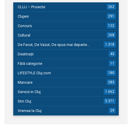
CLUJ – Proiecte
262
Clujeni
291
Concurs
122
Cultural
268
De Facut, De Vazut, De spus mai departe…
1.318
Destinații
43
Fără categorie
11
LIFESTYLE Cluj.com
180
Mancare
283
Servicii in Cluj
1.662
Stiri Cluj
5.371
Vremea la Cluj
29