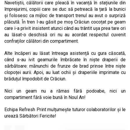
Navetiștii, călătorii care pleacă în vacanță în stațiunile din
împrejurimi, copiii care se duc să petreacă la țară la bunici
și folosesc ca mijloc de transport trenul au avut o surpriză
plăcută. În tren l-au găsit pe moș Crăciun cocoțat pe geam
care i-a privit insistent atunci când au trântit ușa prea tare ori
au lăsat-o deschisă ori nu au acordat respectul cuvenit
confraților călători din compartiment.
Alte încăperi au lăsat întreaga asistență cu gura căscată,
când s-au ivit geamurile îmbrăcate în niște draperii de
sărbătoare: mănunchi de frunze de brad prinse între niște
clopoței aurii. Apoi, au luat ochii și draperiile imprimate cu
brăduțul împodobit de Crăciun.
Nici un geam nu a rămas fără podoabe, nici un
compartiment fără voie bună în Noul An!
Echipa Refresh Print mulțumește tuturor colaboratorilor și le
urează Sărbători Fericite!