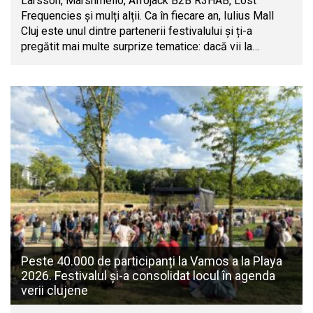
Larsson, Marshmello, Afrojack B2B R3HAB, Lost
Frequencies și mulți alții. Ca în fiecare an, Iulius Mall
Cluj este unul dintre partenerii festivalului și ți-a
pregătit mai multe surprize tematice: dacă vii la…
Peste 40.000 de participanți la Vamos a la Playa
2026. Festivalul și-a consolidat locul în agenda
verii clujene