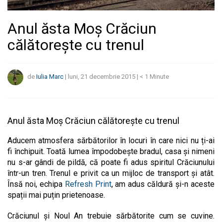
Anul ăsta Moș Crăciun
călătorește cu trenul
de
Iulia Marc
|
luni, 21 decembrie 2015
|
< 1
Minute
Anul ăsta Moș Crăciun călătorește cu trenul
Aducem atmosfera sărbătorilor în locuri în care nici nu ți-ai
fi închipuit. Toată lumea împodobește bradul, casa și nimeni
nu s-ar gândi de pildă, că poate fi adus spiritul Crăciunului
într-un tren. Trenul e privit ca un mijloc de transport și atât.
Însă noi, echipa
Refresh Print
, am adus căldură și-n aceste
spații mai puțin prietenoase.
Crăciunul și Noul An trebuie sărbătorite cum se cuvine.