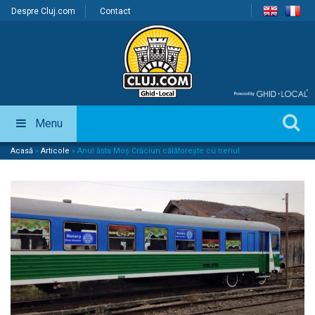
Despre Cluj.com
Contact
Menu
Acasă
»
Articole
»
Anul ăsta Moș Crăciun călătorește cu trenul