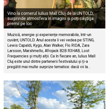
Vino la cornerul Iulius Mall Cluj de la UNTOLD,
surprinde atmosfera în imagini și poți câștiga
premii pe loc
Muzică, energie și experiențe memorabile, într-un
cuvânt, UNTOLD. Anul acesta îi vei vedea pe STING,
Lewis Capaldi, Kygo, Alan Walker, Flo RIDA, Zara
Larsson, Marshmello, Afrojack B2B R3HAB, Lost
Frequencies și mulți alții. Ca în fiecare an, Iulius Mall
Cluj este unul dintre partenerii festivalului și ți-a
pregătit mai multe surprize tematice: dacă vii la…