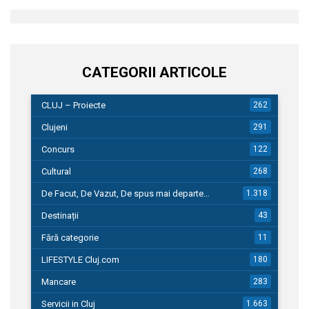
CATEGORII ARTICOLE
CLUJ – Proiecte
262
Clujeni
291
Concurs
122
Cultural
268
De Facut, De Vazut, De spus mai departe…
1.318
Destinații
43
Fără categorie
11
LIFESTYLE Cluj.com
180
Mancare
283
Servicii in Cluj
1.663