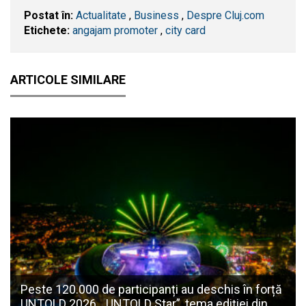
Postat în:
Actualitate
,
Business
,
Despre Cluj.com
Etichete:
angajam promoter
,
city card
ARTICOLE SIMILARE
Peste 120.000 de participanți au deschis în forță
UNTOLD 2026. „UNTOLD Star”, tema ediției din