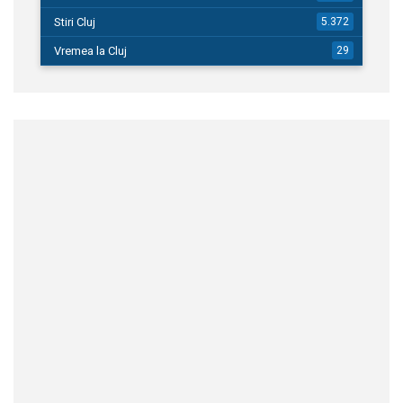
Stiri Cluj
5.372
Vremea la Cluj
29