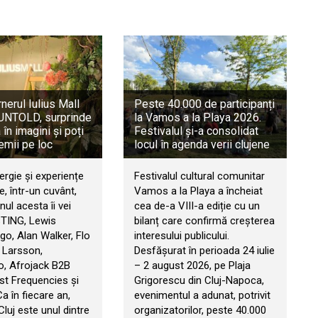
rnerul Iulius Mall
Peste 40.000 de participanți
a UNTOLD, surprinde
la Vamos a la Playa 2026.
în imagini și poți
Festivalul și-a consolidat
emii pe loc
locul în agenda verii clujene
ergie și experiențe
Festivalul cultural comunitar
, într-un cuvânt,
Vamos a la Playa a încheiat
ul acesta îi vei
cea de-a VIII-a ediție cu un
STING, Lewis
bilanț care confirmă creșterea
go, Alan Walker, Flo
interesului publicului.
 Larsson,
Desfășurat în perioada 24 iulie
, Afrojack B2B
– 2 august 2026, pe Plaja
t Frequencies și
Grigorescu din Cluj-Napoca,
 Ca în fiecare an,
evenimentul a adunat, potrivit
 Cluj este unul dintre
organizatorilor, peste 40.000