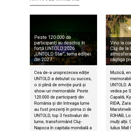
Peste 120.000 de
participanți au deschis în
Vino la co
forță UNTOLD 2026.
Cluj de l
„UNTOLD Star”, tema ediției
atmosfera 
din 2027
câștiga pr
Cea de-a unsprezecea ediție
Muzică, en
UNTOLD a debutat cu succes,
memorabile
o zi plină de emoție pură și
UNTOLD. An
show-uri memorabile. Peste
vedea pe 
120.000 de participanți din
Capaldi, Ky
România și din întreaga lume
RIDA, Zara
au fost prezenți în prima zi de
Marshmello
UNTOLD, top 3 festivaluri din
R3HAB, Los
lume, transformând Cluj-
mulți alții.
Napoca în capitala mondială a
Iulius Mall