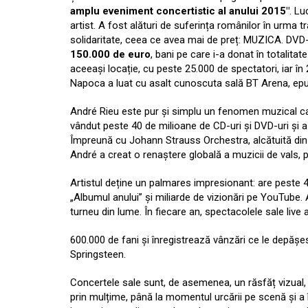
amplu eveniment concertistic al anului 2015″
. Lu
artist. A fost alături de suferința românilor în urma t
solidaritate, ceea ce avea mai de preț: MUZICA. DVD-
150.000 de euro
, bani pe care i-a donat în totalita
aceeași locație, cu peste 25.000 de spectatori, iar în 
Napoca a luat cu asalt cunoscuta sală BT Arena, epui
André Rieu este pur și simplu un fenomen muzical ca 
vândut peste 40 de milioane de CD-uri și DVD-uri și a f
Împreună cu Johann Strauss Orchestra, alcătuită din
André a creat o renaștere globală a muzicii de vals
Artistul deține un palmares impresionant: are peste 48
„Albumul anului” și miliarde de vizionări pe YouTube. 
turneu din lume. În fiecare an, spectacolele sale live 
600.000 de fani și înregistrează vânzări ce le depășe
Springsteen.
Concertele sale sunt, de asemenea, un răsfăț vizual, î
prin mulțime, până la momentul urcării pe scenă și a