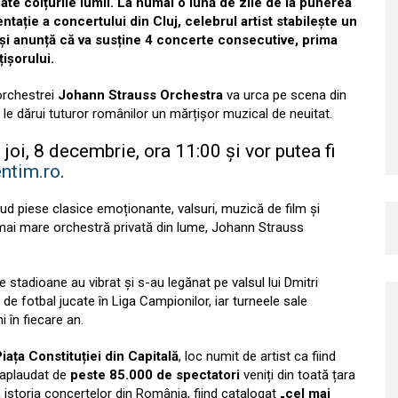
oate colțurile lumii. La numai o lună de zile de la punerea
ntație a concertului din Cluj, celebrul artist stabilește un
 și anunță că va susține 4 concerte consecutive, prima
ișorului.
 orchestrei
Johann Strauss Orchestra
va urca pe scena din
 le dărui tuturor românilor un mărțișor muzical de neuitat.
 joi, 8 decembrie, ora 11:00 și vor putea fi
ntim.ro
.
lud piese clasice emoționante, valsuri, muzică de film și
a mai mare orchestră privată din lume, Johann Strauss
 stadioane au vibrat și s-au legănat pe valsul lui Dmitri
e fotbal jucate în Liga Campionilor, iar turneele sale
 în fiecare an.
iața Constituției din Capitală
, loc numit de artist ca fiind
t aplaudat de
peste 85.000 de spectatori
veniți din toată țara
n istoria concertelor din România, fiind catalogat
„cel mai