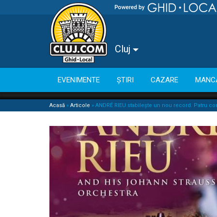
Cluj
EVENIMENTE
ȘTIRI
CAZARE
MANC
Acasă
»
Articole
»
ANDRÉ RIEU stabilește un nou record. Patru c