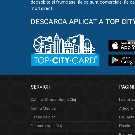
deosebite si frumoase, fie ca sunt comerciale, fie ca 
mod direct.
DESCARCA APLICATIA
TOP CIT
SERVICII
PAGINI
Cabinet Stomatologic Cluj
La doi pa
Centru Medical
Articole
Hernie de disc
De Facut 
Dermatologie Cluj
Eveniment
Restauran