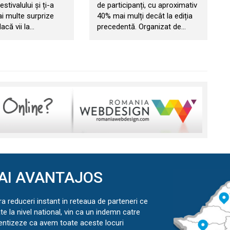
estivalului și ți-a
de participanți, cu aproximativ
ai multe surprize
40% mai mulți decât la ediția
acă vii la…
precedentă. Organizat de…
AI AVANTAJOS
ra reduceri instant in reteaua de parteneri ce
ate la nivel national, vin ca un indemn catre
ientizeze ca avem toate aceste locuri