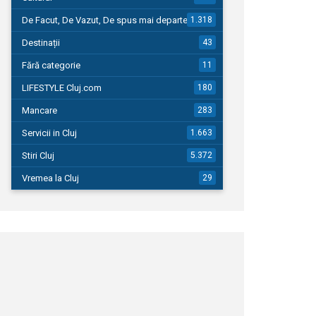
De Facut, De Vazut, De spus mai departe…
1.318
Destinații
43
Fără categorie
11
LIFESTYLE Cluj.com
180
Mancare
283
Servicii in Cluj
1.663
Stiri Cluj
5.372
Vremea la Cluj
29