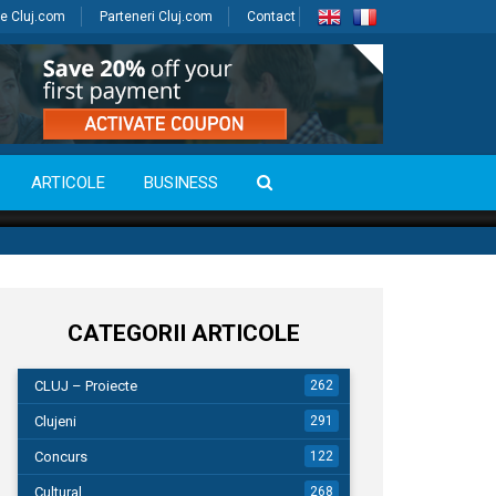
e Cluj.com
Parteneri Cluj.com
Contact
ARTICOLE
BUSINESS
CATEGORII ARTICOLE
CLUJ – Proiecte
262
Clujeni
291
Concurs
122
Cultural
268