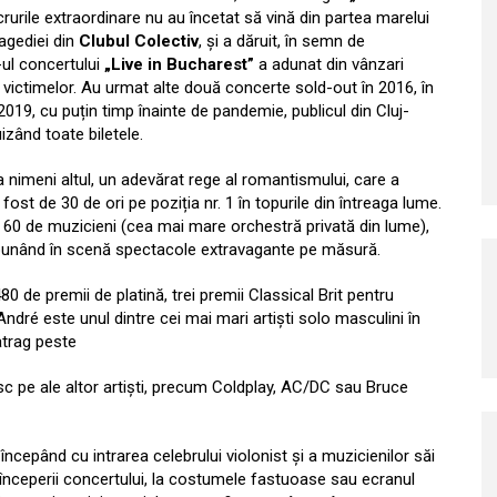
crurile extraordinare nu au încetat să vină din partea marelui
ragediei din
Clubul Colectiv
, și a dăruit, în semn de
ul concertului
„Live in Bucharest”
a adunat din vânzari
te victimelor. Au urmat alte două concerte sold-out în 2016, în
2019, cu puțin timp înainte de pandemie, publicul din Cluj-
zând toate biletele.
nimeni altul, un adevărat rege al romantismului, care a
ost de 30 de ori pe poziția nr. 1 în topurile din întreaga lume.
 60 de muzicieni (cea mai mare orchestră privată din lume),
, punând în scenă spectacole extravagante pe măsură.
0 de premii de platină, trei premii Classical Brit pentru
André este unul dintre cei mai mari artiști solo masculini în
atrag peste
sc pe ale altor artiști, precum Coldplay, AC/DC sau Bruce
ncepând cu intrarea celebrului violonist și a muzicienilor săi
 începerii concertului, la costumele fastuoase sau ecranul