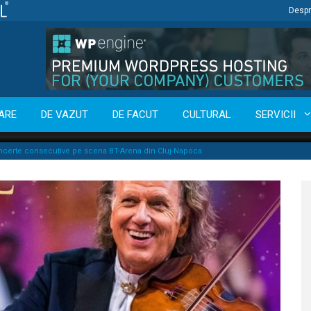
Despr
ARE
DE VAZUT
DE FACUT
CULTURAL
SERVICII
oncerte consecutive pe scena BT-Arena din Cluj-Napoca