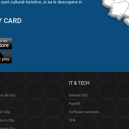
sunt cultural-turistice, si sa le descopere in
Y CARD
IT & TECH
si de Cluj
Servicii SEO
Payroll
in Cluj
Software services
e în Cluj
SFA
te in Cluj