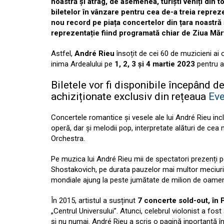
noastră și atrag, de asemenea, turiști veniți din t
biletelor în vânzare pentru cea de-a treia repreze
nou record pe piața concertelor din țara noastră
reprezentație fiind programată chiar de Ziua Mărț
Astfel,
André Rieu
însoțit de cei 60 de muzicieni ai
inima Ardealului pe
1, 2, 3 și 4 martie 2023
pentru a
Biletele vor fi disponibile începând de
achiziționate exclusiv din rețeaua
Eve
Concertele romantice și vesele ale lui André Rieu inc
operă, dar și melodii pop, interpretate alături de ce
Orchestra.
Pe muzica lui André Rieu mii de spectatori prezenți pe
Shostakovich, pe durata pauzelor mai multor meciuri d
mondiale ajung la peste jumătate de milion de oameni
În 2015, artistul a susținut
7 concerte sold-out, în P
„Centrul Universului”. Atunci, celebrul violonist a fos
și nu numai. André Rieu a scris o pagină inportantă î