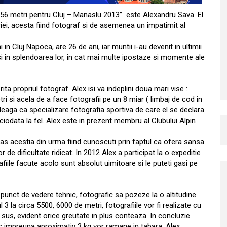
156 metri pentru Cluj – Manaslu 2013” este Alexandru Sava. El
oriei, acesta fiind fotograf si de asemenea un impatimit al
n Cluj Napoca, are 26 de ani, iar muntii i-au devenit in ultimii
nsi in splendoarea lor, in cat mai multe ipostaze si momente ale
a propriul fotograf. Alex isi va indeplini doua mari vise :
i si acela de a face fotografii pe un 8 miar ( limbaj de cod in
eaga ca specializare fotografia sportiva de care el se declara
ciodata la fel. Alex este in prezent membru al Clubului Alpin
ras acestia din urma fiind cunoscuti prin faptul ca ofera sansa
r de dificultate ridicat. In 2012 Alex a participat la o expeditie
afiile facute acolo sunt absolut uimitoare si le puteti gasi pe
 punct de vedere tehnic, fotografic sa pozeze la o altitudine
 la circa 5500, 6000 de metri, fotografiile vor fi realizate cu
 sus, evident orice greutate in plus conteaza. In concluzie
c impreuna aproximativ 3 kg vor ramane in tabara, Alex