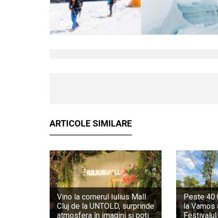
ARTICOLE SIMILARE
Vino la cornerul Iulius Mall
Peste 40.0
Cluj de la UNTOLD, surprinde
la Vamos 
atmosfera în imagini și poți
Festivalul