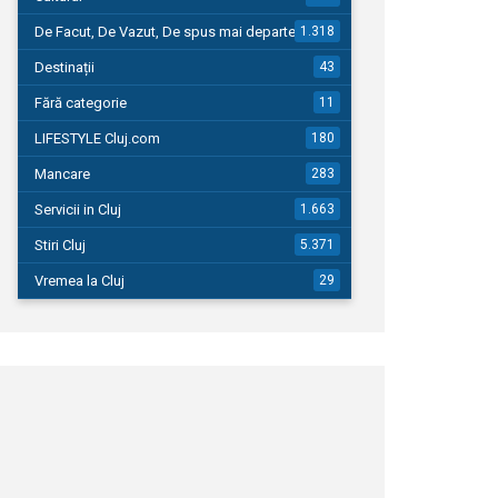
De Facut, De Vazut, De spus mai departe…
1.318
Destinații
43
Fără categorie
11
LIFESTYLE Cluj.com
180
Mancare
283
Servicii in Cluj
1.663
Stiri Cluj
5.371
Vremea la Cluj
29