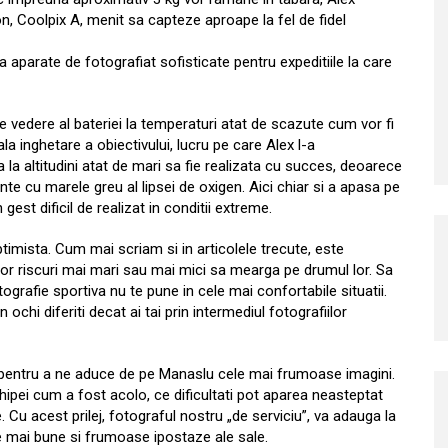
, Coolpix A, menit sa capteze aproape la fel de fidel
a aparate de fotografiat sofisticate pentru expeditiile la care
e vedere al bateriei la temperaturi atat de scazute cum vor fi
ala inghetare a obiectivului, lucru pe care Alex l-a
la altitudini atat de mari sa fie realizata cu succes, deoarece
e cu marele greu al lipsei de oxigen. Aici chiar si a apasa pe
est dificil de realizat in conditii extreme.
ptimista. Cum mai scriam si in articolele trecute, este
or riscuri mai mari sau mai mici sa mearga pe drumul lor. Sa
tografie sportiva nu te pune in cele mai confortabile situatii.
ochi diferiti decat ai tai prin intermediul fotografiilor
 pentru a ne aduce de pe Manaslu cele mai frumoase imagini.
ipei cum a fost acolo, ce dificultati pot aparea neasteptat
e. Cu acest prilej, fotograful nostru „de serviciu”, va adauga la
le mai bune si frumoase ipostaze ale sale.