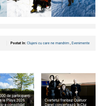
Postat în:
Clujeni cu care ne mandrim
,
Evenimente
00 de participanți
a la Playa 2026.
Cvartetul francez Quatuor
 și-a consolidat
Danel concertează la Cluj