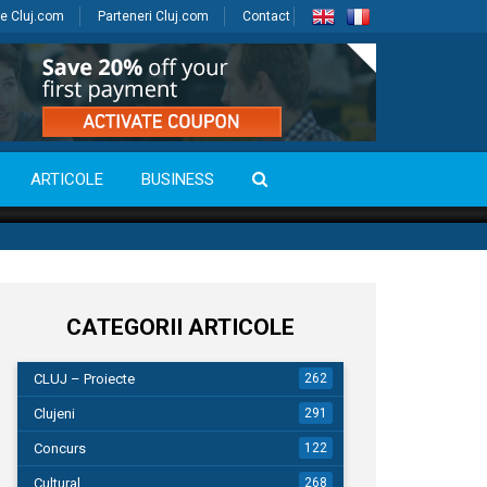
e Cluj.com
Parteneri Cluj.com
Contact
ARTICOLE
BUSINESS
CATEGORII ARTICOLE
CLUJ – Proiecte
262
Clujeni
291
Concurs
122
Cultural
268