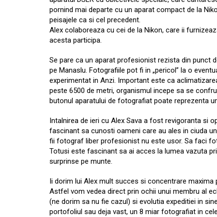
pornind mai departe cu un aparat compact de la Nikon
peisajele ca si cel precedent.
Alex colaboreaza cu cei de la Nikon, care ii furnizeaz
acesta participa.
Se pare ca un aparat profesionist rezista din punct d
pe Manaslu. Fotografiile pot fi in „pericol” la o eventu
experimentat in Anzi. Important este ca aclimatizarea 
peste 6500 de metri, organismul incepe sa se confrunt
butonul aparatului de fotografiat poate reprezenta un g
Intalnirea de ieri cu Alex Sava a fost revigoranta si o
fascinant sa cunosti oameni care au ales in ciuda un
fii fotograf liber profesionist nu este usor. Sa faci fo
Totusi este fascinant sa ai acces la lumea vazuta prin 
surprinse pe munte.
Ii dorim lui Alex mult succes si concentrare maxima
Astfel vom vedea direct prin ochii unui membru al ech
(ne dorim sa nu fie cazul) si evolutia expeditiei in sin
portofoliul sau deja vast, un 8 miar fotografiat in ce