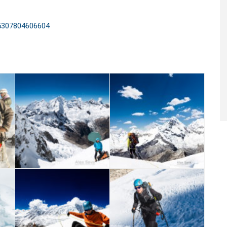
55307804606604