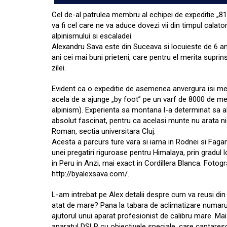
Cel de-al patrulea membru al echipei de expeditie „8
va fi cel care ne va aduce dovezi vii din timpul calat
alpinismului si escaladei.
Alexandru Sava este din Suceava si locuieste de 6 ani i
ani cei mai buni prieteni, care pentru el merita supri
zilei.
Evident ca o expeditie de asemenea anvergura isi merit
acela de a ajunge „by foot” pe un varf de 8000 de metr
alpinism). Experienta sa montana l-a determinat sa al
absolut fascinat, pentru ca acelasi munte nu arata ni
Roman, sectia universitara Cluj.
Acesta a parcurs ture vara si iarna in Rodnei si Faga
unei pregatiri riguroase pentru Himalaya, prin gradul lo
in Peru in Anzi, mai exact in Cordillera Blanca. Fotogr
http://byalexsava.com/.
L-am intrebat pe Alex detalii despre cum va reusi din
atat de mare? Pana la tabara de aclimatizare numarul 3
ajutorul unui aparat profesionist de calibru mare. Mai
aparatul DSLR cu obiectivele speciale, care cantares