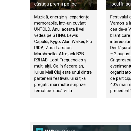
câștiga premii pe loc
locul în a
Muzică, energie și experiențe
Festivalul 
memorabile, într-un cuvânt,
Vamos a la
UNTOLD. Anul acesta îi vei
cea de-a VI
vedea pe STING, Lewis
bilanț car
Capaldi, Kygo, Alan Walker, Flo
interesului 
RIDA, Zara Larsson,
Desfășurat 
Marshmello, Afrojack B2B
– 2 august
R3HAB, Lost Frequencies și
Grigorescu
mulți alții. Ca în fiecare an,
evenimentul
Iulius Mall Cluj este unul dintre
organizator
partenerii festivalului și ți-a
de particip
pregătit mai multe surprize
40% mai mul
tematice: dacă vii la…
precedentă