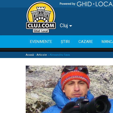
Cluj
EVENIMENTE
ȘTIRI
CAZARE
MANC
Acasă
»
Articole
»
Alexandru Sava