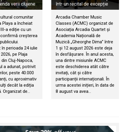
genda verii clujene
într-un recital de excepție
cultural comunitar
Arcadia Chamber Music
 Playa a încheiat
Classes (ACMC) organizat de
II-a ediție cu un
Asociația Arcadia Quartet și
e confirmă creșterea
Academia Națională de
publicului.
Muzică „Gheorghe Dima” între
în perioada 24 iulie
1 și 12 august 2026 este deja
 2026, pe Plaja
în desfășurare. În anul acesta,
 din Cluj-Napoca,
una dintre misiunile ACMC
 a adunat, potrivit
este deschiderea atât către
ilor, peste 40.000
invitați, cât și către
anți, cu aproximativ
participanții internaționali. În
ți decât la ediția
urma acestei inițieri, în data de
. Organizat de…
8 august va avea…