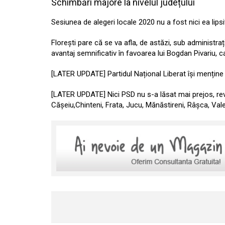
Schimbări majore la nivelul județului
Sesiunea de alegeri locale 2020 nu a fost nici ea lipsi
Florești pare că se va afla, de astăzi, sub administra
avantaj semnificativ în favoarea lui Bogdan Pivariu, 
[LATER UPDATE] Partidul Național Liberat își menține c
[LATER UPDATE] Nici PSD nu s-a lăsat mai prejos, reve
Cășeiu,Chinteni, Frata, Jucu, Mănăstireni, Râșca, Vale