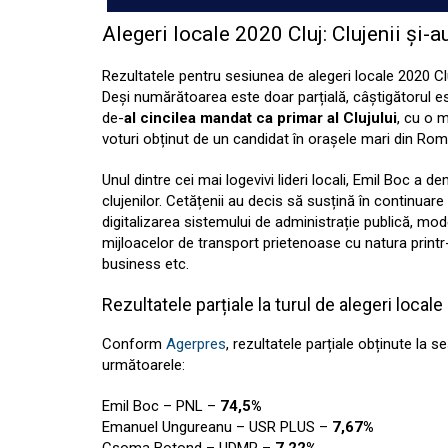
Alegeri locale 2020 Cluj: Clujenii și-au
Rezultatele pentru sesiunea de alegeri locale 2020 Clu
Deși numărătoarea este doar parțială, câștigătorul e
de-
al cincilea mandat ca primar al Clujului
, cu o 
voturi obținut de un candidat în orașele mari din Rom
Unul dintre cei mai logevivi lideri locali, Emil Boc a
clujenilor. Cetățenii au decis să susțină în continuare 
digitalizarea sistemului de administrație publică, mod
mijloacelor de transport prietenoase cu natura print
business etc.
Rezultatele parțiale la turul de alegeri local
Conform
Agerpres
, rezultatele parțiale obținute la s
următoarele:
Emil Boc – PNL –
74,5%
Emanuel Ungureanu – USR PLUS –
7,67%