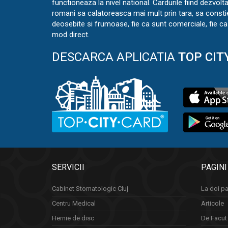
functioneaza la nivel national. Cardurile fiind dezvolt
romani sa calatoreasca mai mult prin tara, sa const
deosebite si frumoase, fie ca sunt comerciale, fie ca 
mod direct.
DESCARCA APLICATIA
TOP CIT
SERVICII
PAGINI
Cabinet Stomatologic Cluj
La doi pa
Centru Medical
Articole
Hernie de disc
De Facut 