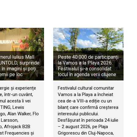
rnerul Iulius Mall
Peste 40.000 de participanți
a UNTOLD, surprinde
la Vamos a la Playa 2026.
în imagini și poți
Festivalul și-a consolidat
emii pe loc
locul în agenda verii clujene
ergie și experiențe
Festivalul cultural comunitar
, într-un cuvânt,
Vamos a la Playa a încheiat
ul acesta îi vei
cea de-a VIII-a ediție cu un
STING, Lewis
bilanț care confirmă creșterea
go, Alan Walker, Flo
interesului publicului.
 Larsson,
Desfășurat în perioada 24 iulie
, Afrojack B2B
– 2 august 2026, pe Plaja
t Frequencies și
Grigorescu din Cluj-Napoca,