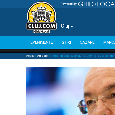
Cluj
EVENIMENTE
ȘTIRI
CAZARE
MANC
Acasă
»
Articole
»
Alegeri locale 2020 Cluj: Clujenii și-au ales lider