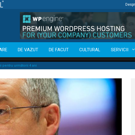
Despr
ARE
DE VAZUT
DE FACUT
CULTURAL
SERVICII
ii pentru următorii 4 ani