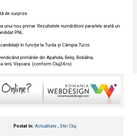
tă de surprize.
ția unui nou primar. Rezultatele numărătorii pararlele arată un
candidat PNL.
andidații în funcție la Turda și Câmpia Turzii.
ndicând primăriile din Apahida, Beliş, Bobâlna,
a Ierii, Viișoara. (conform Cluj24.ro)
Postat în:
Actualitate
,
Stiri Cluj