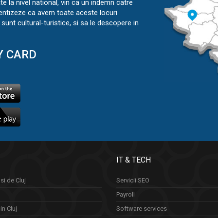
ate la nivel national, vin ca un indemn catre
ientizeze ca avem toate aceste locuri
sunt cultural-turistice, si sa le descopere in
Y CARD
IT & TECH
si de Cluj
Servicii SEO
Payroll
in Cluj
Software services