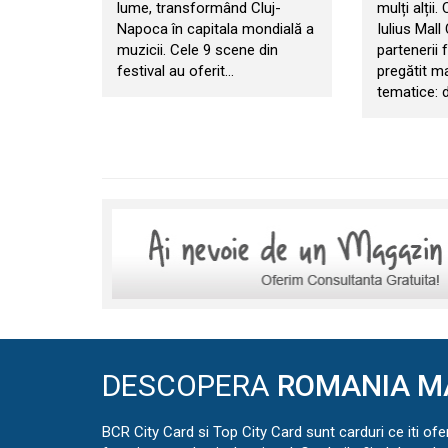
lume, transformând Cluj-
mulți alții.
Napoca în capitala mondială a
Iulius Mall
muzicii. Cele 9 scene din
partenerii f
festival au oferit…
pregătit m
tematice: d
DESCOPERA
ROMANIA M
BCR City Card si Top City Card sunt carduri ce iti ofe