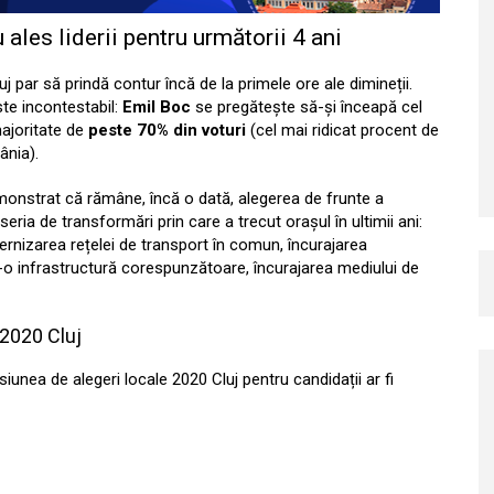
 ales liderii pentru următorii 4 ani
j par să prindă contur încă de la primele ore ale dimineții.
ste incontestabil:
Emil Boc
se pregătește să-și înceapă cel
majoritate de
peste 70% din voturi
(cel mai ridicat procent de
ânia).
 demonstrat că rămâne, încă o dată, alegerea de frunte a
seria de transformări prin care a trecut orașul în ultimii ani:
ernizarea rețelei de transport în comun, încurajarea
r-o infrastructură corespunzătoare, încurajarea mediului de
e 2020 Cluj
esiunea de alegeri locale 2020 Cluj pentru candidații ar fi