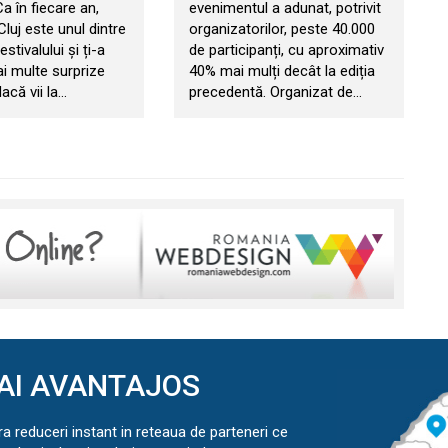
 Ca în fiecare an,
evenimentul a adunat, potrivit
 Cluj este unul dintre
organizatorilor, peste 40.000
estivalului și ți-a
de participanți, cu aproximativ
ai multe surprize
40% mai mulți decât la ediția
acă vii la…
precedentă. Organizat de…
AI AVANTAJOS
ra reduceri instant in reteaua de parteneri ce