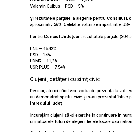
Csoma Botond – UDMR –
7,22%
Valentin Cuibus – PSD –
5%
Și rezultatele parțiale la alegerile pentru
Consiliul Lo
aproximativ 56%. Celelalte voturi se împart între US
Pentru
Consiul Județean
, rezultatele parțiale (304 s
PNL – 45,42%
PSD – 14%
UDMR – 11,3%
USR PLUS – 7,54%
Clujenii, cetățeni cu simț civic
Desigur, atunci când vine vorba de prezența la vot, es
au demonstrat spiritul civic și s-au prezentat într-o 
întregului județ
.
Încurajăm clujenii să-și exercite în continuare în numă
următoarele tuturi de alegeri, fie ele locale sau națion