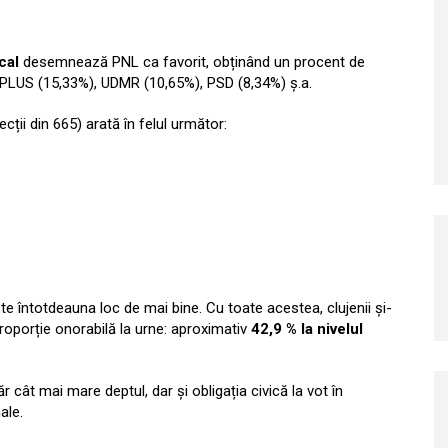
cal
desemnează PNL ca favorit, obținând un procent de
R PLUS (15,33%), UDMR (10,65%), PSD (8,34%) ș.a.
ecții din 665) arată în felul următor:
te întotdeauna loc de mai bine. Cu toate acestea, clujenii și-
proporție onorabilă la urne: aproximativ
42,9 % la nivelul
r cât mai mare deptul, dar și obligația civică la vot în
ale.