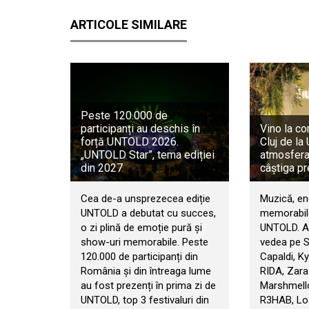
ARTICOLE SIMILARE
Peste 120.000 de
participanți au deschis în
Vino la co
forță UNTOLD 2026.
Cluj de l
„UNTOLD Star”, tema ediției
atmosfera 
din 2027
câștiga pr
Cea de-a unsprezecea ediție
Muzică, en
UNTOLD a debutat cu succes,
memorabile
o zi plină de emoție pură și
UNTOLD. An
show-uri memorabile. Peste
vedea pe 
120.000 de participanți din
Capaldi, Ky
România și din întreaga lume
RIDA, Zara
au fost prezenți în prima zi de
Marshmello
UNTOLD, top 3 festivaluri din
R3HAB, Los