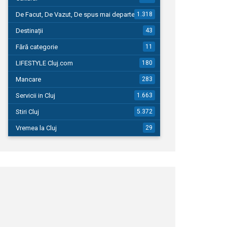
De Facut, De Vazut, De spus mai departe…
1.318
Destinații
43
Fără categorie
11
LIFESTYLE Cluj.com
180
Mancare
283
Servicii in Cluj
1.663
Stiri Cluj
5.372
Vremea la Cluj
29