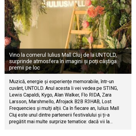
Vino la cornerul Iulius Mall Cluj de la UNTOLD,
surprinde atmosfera în imagini și poți câștiga
premii pe loc
Muzică, energie și experiențe memorabile, într-un
cuvânt, UNTOLD. Anul acesta îi vei vedea pe STING,
Lewis Capaldi, Kygo, Alan Walker, Flo RIDA, Zara
Larsson, Marshmello, Afrojack B2B R3HAB, Lost
Frequencies și mulți alții. Ca în fiecare an, Iulius Mall
Cluj este unul dintre partenerii festivalului și ți-a
pregătit mai multe surprize tematice: dacă vii la…