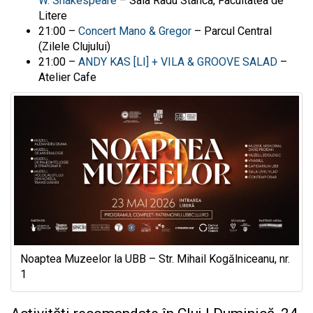
W. Shakespeare
– Sala Radu Stanca, Facultatea de
Litere
21:00 –
Concert Mano & Gregor
– Parcul Central
(Zilele Clujului)
21:00 –
ANDY KAS [LI] + VILA & GROOVE SALAD
–
Atelier Cafe
Noaptea Muzeelor la UBB – Str. Mihail Kogălniceanu, nr.
1