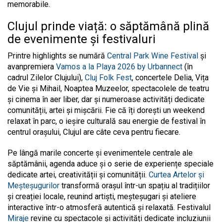
memorabile.
Clujul prinde viață: o săptămână plină
de evenimente și festivaluri
Printre highlights se numără
Central Park Wine Festival
și
avan
premiera
Vamos a la Playa 2026 by Urbannect
(în
cadrul Zilelor Clujului)
,
Cluj Folk Fest
, concertele Delia, Vița
de Vie și Mihail, Noaptea Muzeelor, spectacolele de teatru
și cinema în aer liber, dar și numeroase activități dedicate
comunității, artei și mișcării. Fie că îți dorești un weekend
relaxat în parc, o ieșire culturală sau energie de festival în
centrul orașului, Clujul are câte ceva pentru fiecare.
Pe lângă marile concerte și evenimentele centrale ale
săptămânii, agenda aduce și o serie de experiențe speciale
dedicate artei, creativității și comunității.
Curtea Artelor și
Meșteșugurilor
transformă orașul într-un spațiu al tradițiilor
și creației locale, reunind artiști, meșteșugari și ateliere
interactive într-o atmosferă autentică și relaxată. Festivalul
Miraje
revine cu spectacole și activități dedicate incluziunii