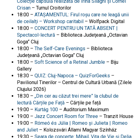
Colecție capsulă realizată de Irina Silaghi și Cornel
Crisan
– Turnul Croitorilor
18:00 –
ATAȘAMENTUL: Firul roșu care ne leagă unii
de ceilalți – Workshop caritabil
– Wolfpack Digital
18:00 –
CONCERT PENTRU UN TATĂ ABSENT |
Spectacol-lectură
– Biblioteca Judeţeană „Octavian
Goga” Cluj
18:00 –
The Self-Care Evenings
– Biblioteca
Judeţeană „Octavian Goga” Cluj
18:00 –
Soft Science of a Retinal Jumble
– Biju
Gallery
18:30 –
QUIZ: Cluj-Napoca – QuizForGeeks
–
Pavilionul Tinerilor – Centrul de Cultură Urbană (Zilele
Clujului 2026)
18:30 –
„Din cer au căzut trei mere” la clubul de
lectură Cărțile pe Față
– Cărțile pe față
19:00 –
Kurtág 100
– Auditorium Maximum
19:00 –
Jazz Concert Room for Three
– Tranzit House
19:00 –
Rómeó és Júlia | Romeo și Julieta | Romeo
and Juliet
– Kolozsvári Állami Magyar Színház
19:30 –
Seara de concerte: Mihail, Vița de Vie și Delia