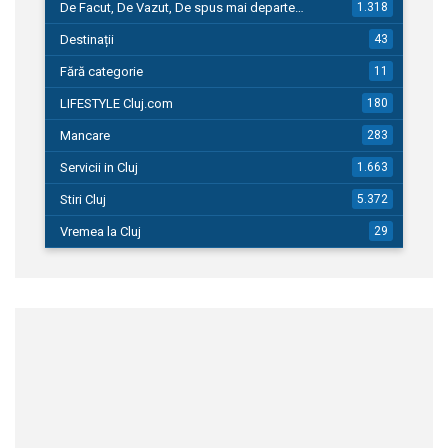
De Facut, De Vazut, De spus mai departe…
1.318
Destinații
43
Fără categorie
11
LIFESTYLE Cluj.com
180
Mancare
283
Servicii in Cluj
1.663
Stiri Cluj
5.372
Vremea la Cluj
29