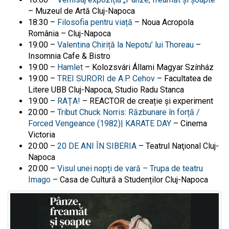
– Muzeul de Artă Cluj-Napoca
18:30 –
Filosofia pentru viață
– Noua Acropola
România – Cluj-Napoca
19:00 –
Valentina Chiriță la Nepotu’ lui Thoreau
–
Insomnia Cafe & Bistro
19:00 –
Hamlet
– Kolozsvári Állami Magyar Színház
19:00 –
TREI SURORI de A.P. Cehov
– Facultatea de
Litere UBB Cluj-Napoca, Studio Radu Stanca
19:00 –
RAȚA!
– REACTOR de creație și experiment
20:00 –
Tribut Chuck Norris: Răzbunare în forță /
Forced Vengeance (1982)| KARATE DAY
– Cinema
Victoria
20:00 –
20 DE ANI ÎN SIBERIA
– Teatrul Naţional Cluj-
Napoca
20:00 –
Visul unei nopți de vară – Trupa de teatru
Imago
– Casa de Cultură a Studenților Cluj-Napoca