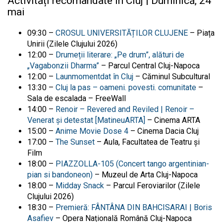
Activități recomandate în Cluj | Duminică, 24
mai
09:30 –
CROSUL UNIVERSITĂȚILOR CLUJENE
– Piața
Unirii (Zilele Clujului 2026)
12:00 –
Drumeții literare: „Pe drum”, alături de
„Vagabonzii Dharma”
– Parcul Central Cluj-Napoca
12:00 –
Launmomentdat în Cluj
– Căminul Subcultural
13:30 –
Cluj la pas – oameni. povesti. comunitate
–
Sala de escalada – FreeWall
14:00 –
Renoir – Revered and Reviled | Renoir –
Venerat și detestat [MatineuARTA]
– Cinema ARTA
15:00 –
Anime Movie Dose 4
– Cinema Dacia Cluj
17:00 –
The Sunset
– Aula, Facultatea de Teatru și
Film
18:00 –
PIAZZOLLA-105 (Concert tango argentinian-
pian si bandoneon)
– Muzeul de Arta Cluj-Napoca
18:00 –
Midday Snack
– Parcul Feroviarilor (Zilele
Clujului 2026)
18:30 –
Premieră: FÂNTÂNA DIN BAHCISARAI | Boris
Asafiev
– Opera Națională Română Cluj-Napoca