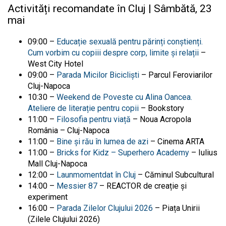
Activități recomandate în Cluj | Sâmbătă, 23
mai
09:00 –
Educație sexuală pentru părinți conștienți.
Cum vorbim cu copiii despre corp, limite și relații
–
West City Hotel
09:00 –
Parada Micilor Bicicliști
– Parcul Feroviarilor
Cluj-Napoca
10:30 –
Weekend de Poveste cu Alina Oancea.
Ateliere de literație pentru copii
– Bookstory
11:00 –
Filosofia pentru viață
– Noua Acropola
România – Cluj-Napoca
11:00 –
Bine și rău în lumea de azi
– Cinema ARTA
11:00 –
Bricks for Kidz – Superhero Academy
– Iulius
Mall Cluj-Napoca
12:00 –
Launmomentdat în Cluj
– Căminul Subcultural
14:00 –
Messier 87
– REACTOR de creație și
experiment
16:00 –
Parada Zilelor Clujului 2026
– Piața Unirii
(
Zilele Clujului
2026)