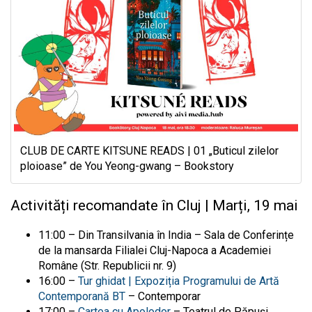
CLUB DE CARTE KITSUNE READS | 01 „Buticul zilelor
ploioase” de You Yeong-gwang – Bookstory
Activități recomandate în Cluj | Marți, 19 mai
11:00 – Din Transilvania în India – Sala de Conferințe
de la mansarda Filialei Cluj-Napoca a Academiei
Române (Str. Republicii nr. 9)
16:00 –
Tur ghidat | Expoziția Programului de Artă
Contemporană BT
– Contemporar
17:00 –
Cartea cu Apolodor
– Teatrul de Păpuși