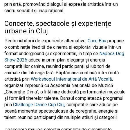
prin artă, promovând dialogul și expresia artistică într-un
cadru sensibil și inspirațional.
Concerte, spectacole și experiențe
urbane în Cluj
Pentru iubitorii de experiențe alternative,
Cucu Bau
propune
o combinație inedită de cinema și explorări vizuale într-un
format underground și experimental, în timp ce
Napoca Dog
Show 2026
aduce în prim-plan eleganța și energia
competițiilor canine, reunind participanți și iubitori de
animale din întreaga țară. Săptămâna continuă într-o notă
artistică prin
Workshopul Internațional de Artă Vocală
,
organizat împreună cu Academia Națională de Muzică
„Gheorghe Dima”, o întâlnire dedicată performanței muzicale
și formării tinerelor talente. Dansul completează programul
prin
Challenge Dance Cup Cluj
, competiție care aduce pe
scenă momente spectaculoase de coregrafie, energie și
talent, reunind participanți din multiple stiluri și categorii.
Descoperă mai jos selecția completă de evenimente