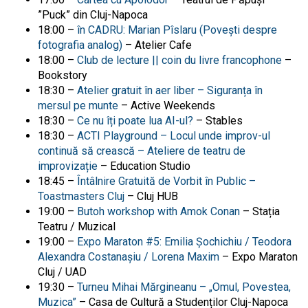
”Puck” din Cluj-Napoca
18:00 –
în CADRU: Marian Pîslaru (Povești despre
fotografia analog)
– Atelier Cafe
18:00 –
Club de lecture || coin du livre francophone
–
Bookstory
18:30 –
Atelier gratuit în aer liber – Siguranța în
mersul pe munte
– Active Weekends
18:30 –
Ce nu îți poate lua AI-ul?
– Stables
18:30 –
ACTI Playground – Locul unde improv-ul
continuă să crească – Ateliere de teatru de
improvizație
– Education Studio
18:45 –
Întâlnire Gratuită de Vorbit în Public –
Toastmasters Cluj
– Cluj HUB
19:00 –
Butoh workshop with Amok Conan
– Stația
Teatru / Muzical
19:00 –
Expo Maraton #5: Emilia Șochichiu / Teodora
Alexandra Costanașiu / Lorena Maxim
– Expo Maraton
Cluj / UAD
19:30 –
Turneu Mihai Mărgineanu – „Omul, Povestea,
Muzica”
– Casa de Cultură a Studenților Cluj-Napoca