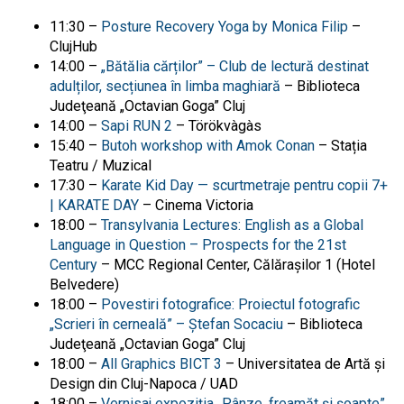
11:30 –
Posture Recovery Yoga by Monica Filip
–
ClujHub
14:00 –
„Bătălia cărților” – Club de lectură destinat
adulților, secțiunea în limba maghiară
– Biblioteca
Judeţeană „Octavian Goga” Cluj
14:00 –
Sapi RUN 2
– Törökvàgàs
15:40 –
Butoh workshop with Amok Conan
– Stația
Teatru / Muzical
17:30 –
Karate Kid Day — scurtmetraje pentru copii 7+
| KARATE DAY
– Cinema Victoria
18:00 –
Transylvania Lectures: English as a Global
Language in Question – Prospects for the 21st
Century
– MCC Regional Center, Călărașilor 1 (Hotel
Belvedere)
18:00 –
Povestiri fotografice: Proiectul fotografic
„Scrieri în cerneală” – Ștefan Socaciu
– Biblioteca
Judeţeană „Octavian Goga” Cluj
18:00 –
All Graphics BICT 3
– Universitatea de Artă şi
Design din Cluj-Napoca / UAD
18:00 –
Vernisaj expoziția „Pânze, freamăt și șoapte”