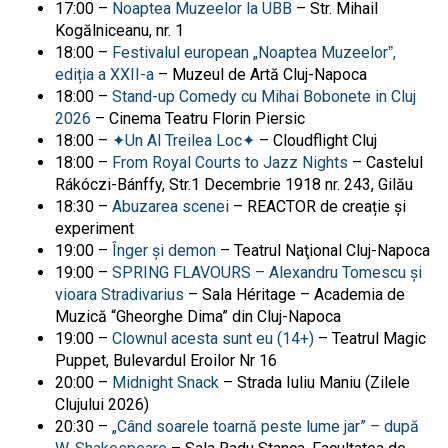
17:00 –
Noaptea Muzeelor la UBB
– Str. Mihail
Kogălniceanu, nr. 1
18:00 –
Festivalul european „Noaptea Muzeelorˮ,
ediția a XXII-a
– Muzeul de Artă Cluj-Napoca
18:00 –
Stand-up Comedy cu Mihai Bobonete in Cluj
2026
– Cinema Teatru Florin Piersic
18:00 –
✦Un Al Treilea Loc✦
– Cloudflight Cluj
18:00 –
From Royal Courts to Jazz Nights
– Castelul
Rákóczi-Bánffy, Str.1 Decembrie 1918 nr. 243, Gilău
18:30 –
Abuzarea scenei
– REACTOR de creație și
experiment
19:00 –
Înger și demon
– Teatrul Naţional Cluj-Napoca
19:00 –
SPRING FLAVOURS – Alexandru Tomescu și
vioara Stradivarius
– Sala Héritage – Academia de
Muzică “Gheorghe Dima” din Cluj-Napoca
19:00 –
Clownul acesta sunt eu (14+)
– Teatrul Magic
Puppet, Bulevardul Eroilor Nr 16
20:00 –
Midnight Snack
– Strada Iuliu Maniu (Zilele
Clujului 2026)
20:30 –
„Când soarele toarnă peste lume jar” – după