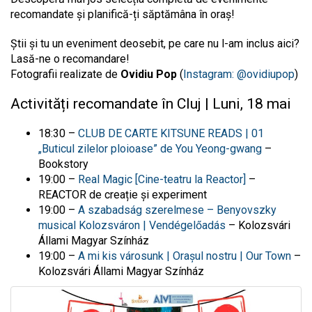
recomandate și planifică-ți săptămâna în oraș!
Știi și tu un eveniment deosebit, pe care nu l-am inclus aici?
Lasă-ne o recomandare!
Fotografii realizate de
Ovidiu Pop
(
Instagram: @ovidiupop
)
Activități recomandate în Cluj | Luni, 18 mai
18:30 –
CLUB DE CARTE KITSUNE READS | 01
„Buticul zilelor ploioase” de You Yeong-gwang
–
Bookstory
19:00 –
Real Magic [Cine-teatru la Reactor]
–
REACTOR de creație și experiment
19:00 –
A szabadság szerelmese – Benyovszky
musical Kolozsváron | Vendégelőadás
– Kolozsvári
Állami Magyar Színház
19:00 –
A mi kis városunk | Orașul nostru | Our Town
–
Kolozsvári Állami Magyar Színház