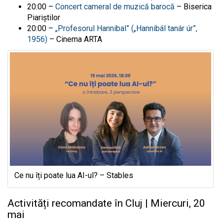
20:00 –
Concert cameral de muzică barocă
– Biserica
Piariștilor
20:00 –
„Profesorul Hannibal” („Hannibál tanár úr”,
1956)
– Cinema ARTA
Ce nu îți poate lua AI-ul? – Stables
Activități recomandate în Cluj | Miercuri, 20
mai