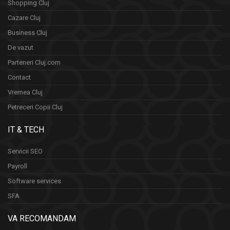
Shopping Cluj
Cazare Cluj
Business Cluj
De vazut
Parteneri Cluj.com
Contact
Vremea Cluj
Petreceri Copii Cluj
IT & TECH
Servicii SEO
Payroll
Software services
SFA
VA RECOMANDAM