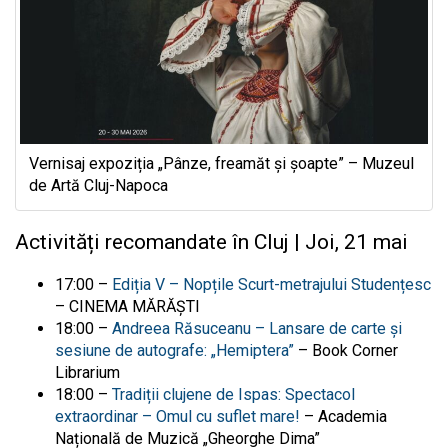
Vernisaj expoziția „Pânze, freamăt și șoapte” – Muzeul
de Artă Cluj-Napoca
Activități recomandate în Cluj | Joi, 21 mai
17:00 –
Ediția V – Nopțile Scurt-metrajului Studențesc
– CINEMA MĂRĂŞTI
18:00 –
Andreea Răsuceanu – Lansare de carte și
sesiune de autografe: „Hemiptera”
– Book Corner
Librarium
18:00 –
Tradiții clujene de Ispas: Spectacol
extraordinar – Omul cu suflet mare!
– Academia
Națională de Muzică „Gheorghe Dima”