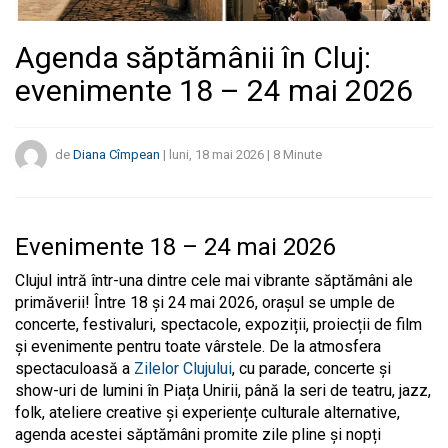
Agenda săptămânii în Cluj:
evenimente 18 – 24 mai 2026
de
Diana Cîmpean
|
luni, 18 mai 2026
|
8
Minute
Evenimente 18 – 24 mai 2026
Clujul intră într-una dintre cele mai vibrante săptămâni ale
primăverii! Între 18 și 24 mai 2026, orașul se umple de
concerte, festivaluri, spectacole, expoziții, proiecții de film
și evenimente pentru toate vârstele. De la atmosfera
spectaculoasă a
Zilelor Clujului
, cu parade, concerte și
show-uri de lumini în Piața Unirii, până la seri de teatru, jazz,
folk, ateliere creative și experiențe culturale alternative,
agenda acestei săptămâni promite zile pline și nopți