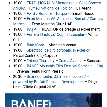
19:00 –
TRADIȚIONAL 3: Moștenirea la Cluj | Concert
ANDRA | Turneu Național de Folclor
– BT Arena
19:00 –
AXIS / Resonant Torque
– Tranzit House
19:00 –
Expo Maraton #6: Alexandru Borcuti / Carolina
Moscalu
– Expo Maraton Cluj / UAD
19:00 –
RAȚA!
– REACTOR de creație și experiment
19:00 –
Adriana Hristova/ Copiii războiului
– White
Cuib
19:00 –
BluesCore
– Machines Venue
19:00 –
Spectacol de circ acrobatic în exterior
–
Parcul Central Cluj-Napoca
19:00 –
Thirsty Thursday – Crama Avincis
– Samsara
19:00 –
BANFF Mountain Film Festival România – Cluj
– Cinema Teatru Florin Piersic
20:30 –
Seara de teatru: „Chiritza în concert” –
powered by Betfair Romania Development
– Piața
Unirii (
Zilele Clujului
2026)