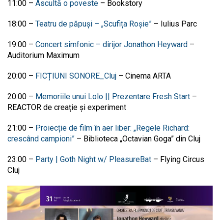
11:00
–
Ascultă o poveste
–
Bookstory
18:00
–
Teatru de păpuși – „Scufița Roșie”
–
Iulius Parc
19:00
–
Concert simfonic – dirijor Jonathon Heyward
–
Auditorium Maximum
20:00
–
FICȚIUNI SONORE_Cluj
–
Cinema ARTA
20:00
–
Memoriile unui Lolo || Prezentare Fresh Start
–
REACTOR de creație și experiment
21:00
–
Proiecție de film în aer liber: „Regele Richard:
crescând campioni”
–
Biblioteca „Octavian Goga” din Cluj
23:00
–
Party | Goth Night w/ PleasureBat
–
Flying Circus
Cluj