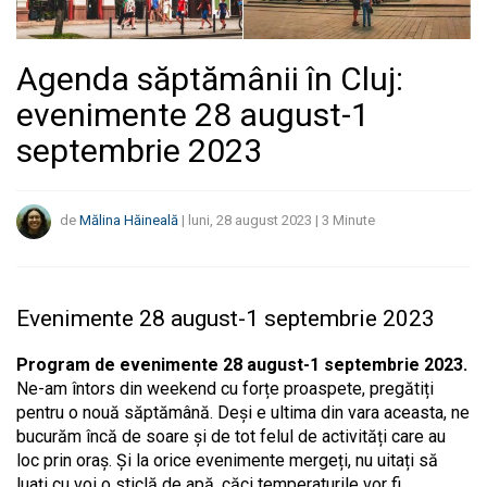
Agenda săptămânii în Cluj:
evenimente 28 august-1
septembrie 2023
de
Mălina Hăineală
|
luni, 28 august 2023
|
3
Minute
Evenimente 28 august-1 septembrie 2023
Program de
evenimente 28 august-1 septembrie 2023.
Ne-am întors din weekend cu forțe proaspete, pregătiți
pentru o nouă săptămână. Deși e ultima din vara aceasta, ne
bucurăm încă de soare și de tot felul de activități care au
loc prin oraș. Și la orice evenimente mergeți, nu uitați să
luați cu voi o sticlă de apă, căci temperaturile vor fi