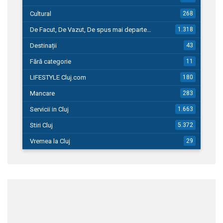
Cultural
268
De Facut, De Vazut, De spus mai departe…
1.318
Destinații
43
Fără categorie
11
LIFESTYLE Cluj.com
180
Mancare
283
Servicii in Cluj
1.663
Stiri Cluj
5.372
Vremea la Cluj
29