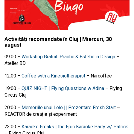
Activități recomandate în Cluj | Miercuri, 30
august
09:00
–
Workshop Gratuit: Practic & Estetic în Design
–
Atelier BD
12:00
–
Coffee with a Kinesiotherapist
–
Narcoffee
19:00
–
QUIZ NIGHT | Flying Questions w Adina
–
Flying
Circus Cluj
20:00
–
Memoriile unui Lolo || Prezentare Fresh Start
–
REACTOR de creație și experiment
23:00
–
Karaoke Freaks | the Epic Karaoke Party w/ Patrick
–
Flying Circus Cluj