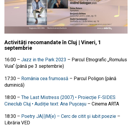
Activități recomandate în Cluj | Vineri, 1
septembrie
16:00 –
Jazz in the Park 2023
–
Parcul Etnografic „Romulus
Vuia“ (
până pe 3 septembrie)
17:30
–
România cea frumoasă
–
Parcul Poligon (până
duminică)
18:00
–
The Last Mistress (2007) • Proiecție F-SIDES
Cineclub Cluj • Audiție text: Ana Pușcașu
–
Cinema ARTA
18:30
–
Poetry JA(i)M(e) – Cerc de citit și iubit poezie
–
Librăria VED