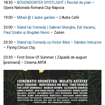
18:30
–
BÖSENDORFER SPOTLIGHT | Recital de pian
–
Opera Nationala Romana Cluj-Napoca
19:00
–
Mihail @ L’autre garden
–
L’Autre Café
20:00
–
Stand Up Comedy | Gabriel Gherghe, Edi Vacariu,
Paul Szabo și Bogdan Nonic
–
Zazen
20:30
–
Stand Up Comedy cu Victor Băra – Gânduri Intruzive
–
Flying Circus Cluj
20:30
–
First Snow Of Summer | Zăpadă de august
[premieră]
–
Cinema ARTA