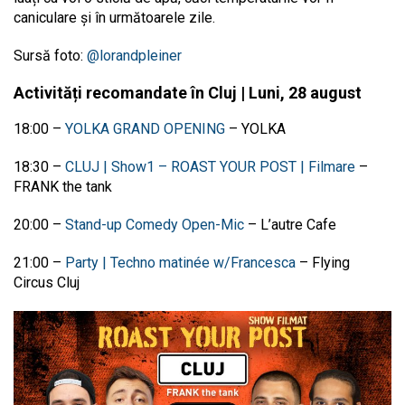
caniculare și în următoarele zile.
Sursă foto:
@lorandpleiner
Activități recomandate în Cluj | Luni, 28 august
18:00 –
YOLKA GRAND OPENING
– YOLKA
18:30 –
CLUJ | Show1 – ROAST YOUR POST | Filmare
–
FRANK the tank
20:00 –
Stand-up Comedy Open-Mic
– L’autre Cafe
21:00 –
Party | Techno matinée w/Francesca
– Flying
Circus Cluj