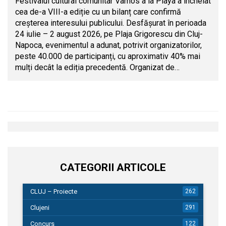
Festivalul cultural comunitar Vamos a la Playa a încheiat
cea de-a VIII-a ediție cu un bilanț care confirmă
creșterea interesului publicului. Desfășurat în perioada
24 iulie – 2 august 2026, pe Plaja Grigorescu din Cluj-
Napoca, evenimentul a adunat, potrivit organizatorilor,
peste 40.000 de participanți, cu aproximativ 40% mai
mulți decât la ediția precedentă. Organizat de…
CATEGORII ARTICOLE
CLUJ – Proiecte
262
Clujeni
291
Concurs
122