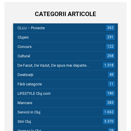
CATEGORII ARTICOLE
CLUJ – Proiecte
262
Clujeni
291
Concurs
122
Cultural
268
De Facut, De Vazut, De spus mai departe…
1.318
Destinații
43
Fără categorie
11
LIFESTYLE Cluj.com
180
Mancare
283
Servicii in Cluj
1.662
Stiri Cluj
5.370
Vremea la Cluj
29