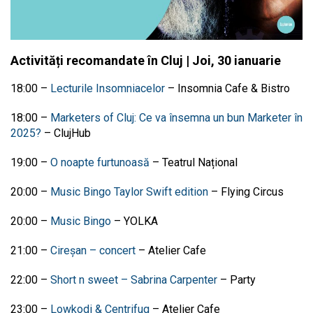
Activități recomandate în Cluj | Joi, 30 ianuarie
18:00 –
Lecturile Insomniacelor
– Insomnia Cafe & Bistro
18:00 –
Marketers of Cluj: Ce va însemna un bun Marketer în
2025?
– ClujHub
19:00 –
O noapte furtunoasă
–
Teatrul Național
20:00 –
Music Bingo Taylor Swift edition
– Flying Circus
20:00 –
Music Bingo
– YOLKA
21:00 –
Cireșan – concert
– Atelier Cafe
22:00 –
Short n sweet – Sabrina Carpenter
– Party
23:00 –
Lowkodi & Centrifug
– Atelier Cafe