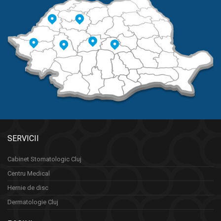
SERVICII
Cabinet Stomatologic Cluj
Centru Medical
Hernie de disc
Dermatologie Cluj