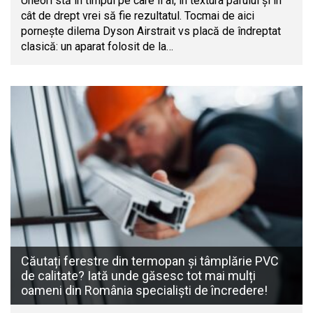
Uneori stă în timpul pe care îl ai, în textura părului și în
cât de drept vrei să fie rezultatul. Tocmai de aici
pornește dilema Dyson Airstrait vs placă de îndreptat
clasică: un aparat folosit de la…
Căutați ferestre din termopan și tâmplărie PVC
de calitate? Iată unde găsesc tot mai mulți
oameni din România specialiști de încredere!