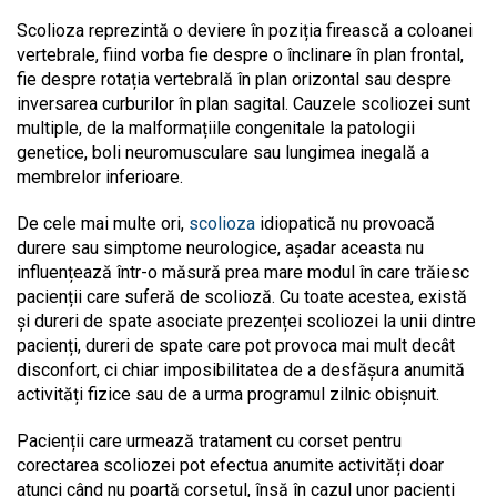
Scolioza reprezintă o deviere în poziția firească a coloanei
vertebrale, fiind vorba fie despre o înclinare în plan frontal,
fie despre rotația vertebrală în plan orizontal sau despre
inversarea curburilor în plan sagital. Cauzele scoliozei sunt
multiple, de la malformațiile congenitale la patologii
genetice, boli neuromusculare sau lungimea inegală a
membrelor inferioare.
De cele mai multe ori,
scolioza
idiopatică nu provoacă
durere sau simptome neurologice, așadar aceasta nu
influențează într-o măsură prea mare modul în care trăiesc
pacienții care suferă de scolioză. Cu toate acestea, există
și dureri de spate asociate prezenței scoliozei la unii dintre
pacienți, dureri de spate care pot provoca mai mult decât
disconfort, ci chiar imposibilitatea de a desfășura anumită
activități fizice sau de a urma programul zilnic obișnuit.
Pacienții care urmează tratament cu corset pentru
corectarea scoliozei pot efectua anumite activități doar
atunci când nu poartă corsetul, însă în cazul unor pacienți