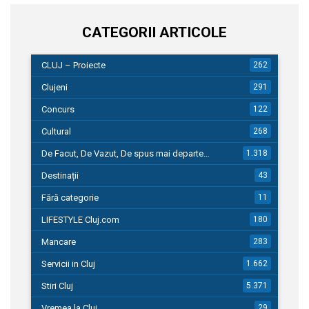
CATEGORII ARTICOLE
CLUJ – Proiecte
262
Clujeni
291
Concurs
122
Cultural
268
De Facut, De Vazut, De spus mai departe…
1.318
Destinații
43
Fără categorie
11
LIFESTYLE Cluj.com
180
Mancare
283
Servicii in Cluj
1.662
Stiri Cluj
5.371
Vremea la Cluj
29