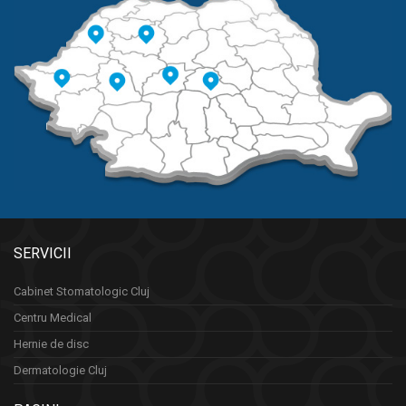
SERVICII
Cabinet Stomatologic Cluj
Centru Medical
Hernie de disc
Dermatologie Cluj