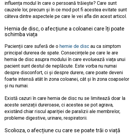
influența modul în care o persoană trăiește? Care sunt
cauzele lor, precum și în ce mod pot fi acestea evitate sunt
câteva dintre aspectele pe care le vei afla din acest articol.
Hernia de disc, o afecțiune a coloanei care îți poate
schimba viața
Pacienții care suferă de o
hernie de disc
au ca simptom
principal durerea de spate. Consecințele pe care le are
hernia de disc asupra modului în care evoluează viața unui
pacient sunt destul de neplăcute. Este vorba nu numai
despre disconfort, ci și despre durere, care poate deveni
foarte intensă atât în zona coloanei, cât și în zona coapselor
și nu numai.
Există cazuri în care hernia de disc nu se limitează doar la
aceste senzații dureroase, ci acestea se pot agrava,
existând chiar riscul apariției de paralizii ale membrelor,
probleme digestive, urinare, respiratorii.
Scolioza, o afecțiune cu care se poate trăi o viață