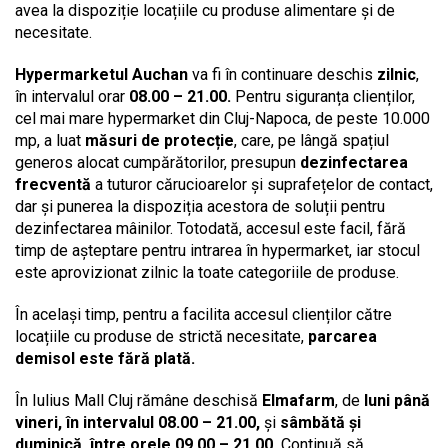
avea la dispoziție locațiile cu produse alimentare și de
necesitate.
Hypermarketul Auchan
va fi în continuare deschis
zilnic
,
în intervalul orar
08.00 – 21.00.
Pentru siguranța clienților,
cel mai mare hypermarket din Cluj-Napoca, de peste 10.000
mp, a luat
măsuri de protecție
, care, pe lângă spațiul
generos alocat cumpărătorilor, presupun
dezinfectarea
frecventă
a tuturor cărucioarelor și suprafețelor de contact,
dar și punerea la dispoziția acestora de soluții pentru
dezinfectarea mâinilor. Totodată, accesul este facil, fără
timp de așteptare pentru intrarea în hypermarket, iar stocul
este aprovizionat zilnic la toate categoriile de produse.
În același timp, pentru a facilita accesul clienților către
locațiile cu produse de strictă necesitate,
parcarea
demisol este fără plată.
În Iulius Mall Cluj rămâne deschisă
Elmafarm
, de
luni până
vineri, în intervalul 08.00 – 21.00,
și
sâmbătă și
duminică, între orele 09.00 – 21.00.
Continuă să