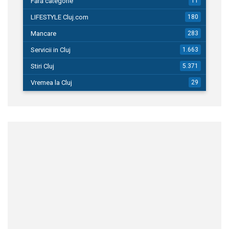
Fără categorie
11
LIFESTYLE Cluj.com
180
Mancare
283
Servicii in Cluj
1.663
Stiri Cluj
5.371
Vremea la Cluj
29