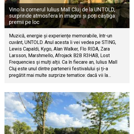
Vino la cornerul Iulius Mall Cluj de la UNTOLD,
surprinde atmosfera în imagini și poți câștiga
premii pe loc
Muzică, energie și experiențe memorabile, într-un
cuvânt, UNTOLD. Anul acesta îi vei vedea pe STING,
Lewis Capaldi, Kygo, Alan Walker, Flo RIDA, Zara
Larsson, Marshmello, Afrojack B2B R3HAB, Lost
Frequencies și mulți alții. Ca în fiecare an, Iulius Mall
Cluj este unul dintre partenerii festivalului și ți-a
pregătit mai multe surprize tematice: dacă vii la…