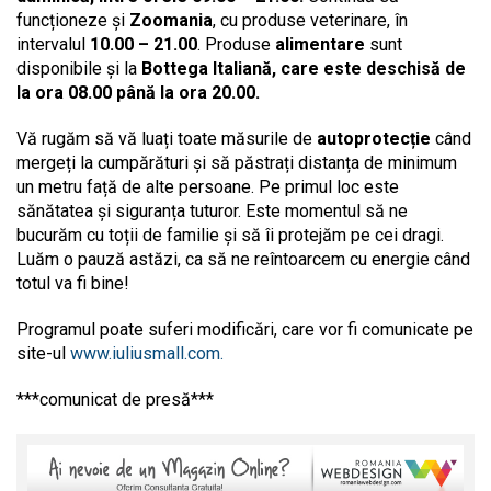
funcționeze și
Zoomania
, cu produse veterinare, în
intervalul
10.00 – 21.00
. Produse
alimentare
sunt
disponibile și la
Bottega Italiană, care este deschisă de
la ora 08.00 până la ora 20.00.
Vă rugăm să vă luați toate măsurile de
autoprotecție
când
mergeți la cumpărături și să păstrați distanța de minimum
un metru față de alte persoane. Pe primul loc este
sănătatea și siguranța tuturor. Este momentul să ne
bucurăm cu toții de familie și să îi protejăm pe cei dragi.
Luăm o pauză astăzi, ca să ne reîntoarcem cu energie când
totul va fi bine!
Programul poate suferi modificări, care vor fi comunicate pe
site-ul
www.iuliusmall.com.
***comunicat de presă***