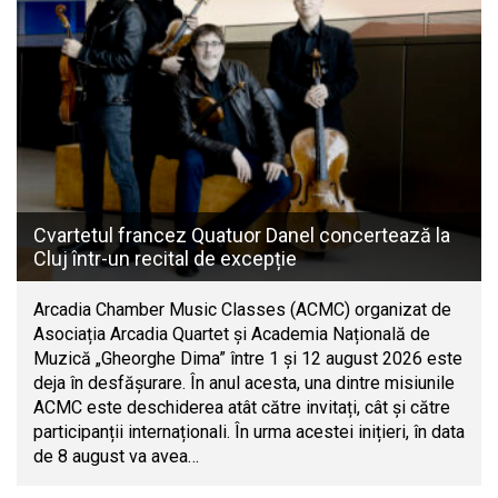
Cvartetul francez Quatuor Danel concertează la
Cluj într-un recital de excepție
Arcadia Chamber Music Classes (ACMC) organizat de
Asociația Arcadia Quartet și Academia Națională de
Muzică „Gheorghe Dima” între 1 și 12 august 2026 este
deja în desfășurare. În anul acesta, una dintre misiunile
ACMC este deschiderea atât către invitați, cât și către
participanții internaționali. În urma acestei inițieri, în data
de 8 august va avea…