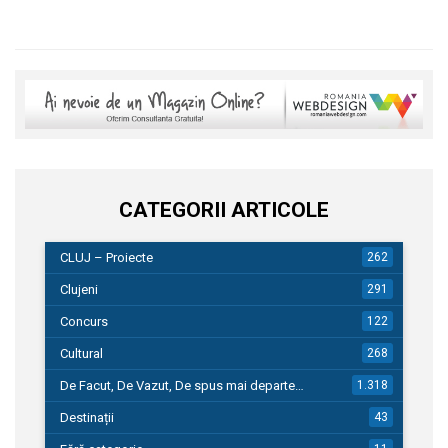
CATEGORII ARTICOLE
CLUJ – Proiecte
262
Clujeni
291
Concurs
122
Cultural
268
De Facut, De Vazut, De spus mai departe…
1.318
Destinații
43