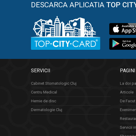
DESCARCA APLICATIA
TOP CIT
SERVICII
PAGINI
Cabinet Stomatologic Cluj
La doi pa
Centru Medical
Articole
Hernie de disc
De Facut 
Dermatologie Cluj
Eveniment
Restauran
Servicii i