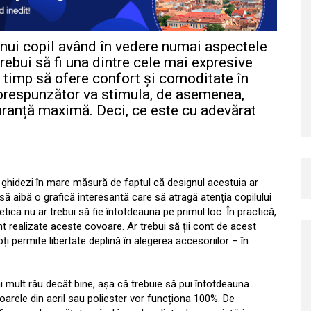
unui copil având în vedere numai aspectele
trebui să fi una dintre cele mai expresive
i timp să ofere confort și comoditate în
orespunzător va stimula, de asemenea,
guranță maximă. Deci, ce este cu adevărat
 ghidezi în mare măsură de faptul că designul acestuia ar
să aibă o grafică interesantă care să atragă atenția copilului
ica nu ar trebui să fie întotdeauna pe primul loc. În practică,
nt realizate aceste covoare. Ar trebui să ții cont de acest
oți permite libertate deplină în alegerea accesoriilor – în
 mult rău decât bine, așa că trebuie să pui întotdeauna
oarele din acril sau poliester vor funcționa 100%. De