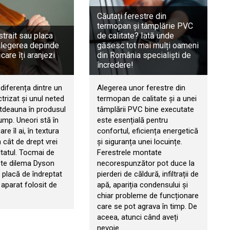
Căutați ferestre din
termopan și tâmplărie PVC
trait sau placa
de calitate? Iată unde
Alegerea depinde
găsesc tot mai mulți oameni
 care îți aranjezi
din România specialiști de
încredere!
diferența dintre un
Alegerea unor ferestre din
ctrizat și unul neted
termopan de calitate și a unei
otdeauna în produsul
tâmplării PVC bine executate
ump. Uneori stă în
este esențială pentru
re îl ai, în textura
confortul, eficiența energetică
n cât de drept vrei
și siguranța unei locuințe.
ltatul. Tocmai de
Ferestrele montate
ște dilema Dyson
necorespunzător pot duce la
s placă de îndreptat
pierderi de căldură, infiltrații de
 aparat folosit de
apă, apariția condensului și
chiar probleme de funcționare
care se pot agrava în timp. De
aceea, atunci când aveți
nevoie…