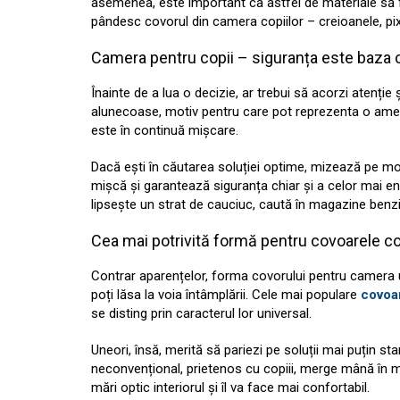
asemenea, este important ca astfel de materiale să fi
pândesc covorul din camera copiilor – creioanele, pixu
Camera pentru copii – siguranța este baza 
Înainte de a lua o decizie, ar trebui să acorzi atenție 
alunecoase, motiv pentru care pot reprezenta o ame
este în continuă mișcare.
Dacă ești în căutarea soluției optime, mizează pe mo
mișcă și garantează siguranța chiar și a celor mai ene
lipsește un strat de cauciuc, caută în magazine benzi
Cea mai potrivită formă pentru covoarele co
Contrar aparențelor, forma covorului pentru camera 
poți lăsa la voia întâmplării. Cele mai populare
covoa
se disting prin caracterul lor universal.
Uneori, însă, merită să pariezi pe soluții mai puțin s
neconvențional, prietenos cu copiii, merge mână în mâ
mări optic interiorul și îl va face mai confortabil.