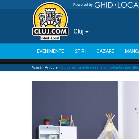
Cluj
EVENIMENTE
ȘTIRI
CAZARE
MANC
Acasă
»
Articole
»
Culoarea nu este cea mai importantă când aleg