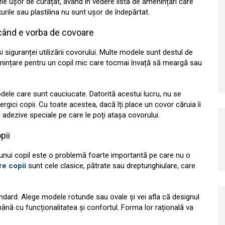
e ușor de curățat, având în vedere lista de amenințări care
rile sau plastilina nu sunt ușor de îndepărtat.
când e vorba de covoare
și siguranței utilizării covorului. Multe modele sunt destul de
nințare pentru un copil mic care tocmai învață să meargă sau
dele care sunt cauciucate. Datorită acestui lucru, nu se
rgici copii. Cu toate acestea, dacă îți place un covor căruia îi
 adezive speciale pe care le poți atașa covorului.
pii
unui copil este o problemă foarte importantă pe care nu o
re copii
sunt cele clasice, pătrate sau dreptunghiulare, care
tandard. Alege modele rotunde sau ovale și vei afla că designul
nă cu funcționalitatea și confortul. Forma lor rațională va