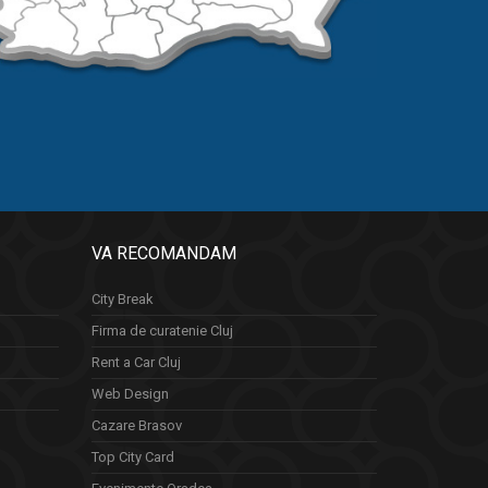
VA RECOMANDAM
City Break
Firma de curatenie Cluj
Rent a Car Cluj
Web Design
Cazare Brasov
Top City Card