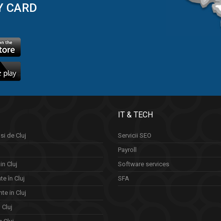
Y CARD
IT & TECH
si de Cluj
Servicii SEO
Payroll
in Cluj
Software services
e în Cluj
SFA
te in Cluj
n Cluj