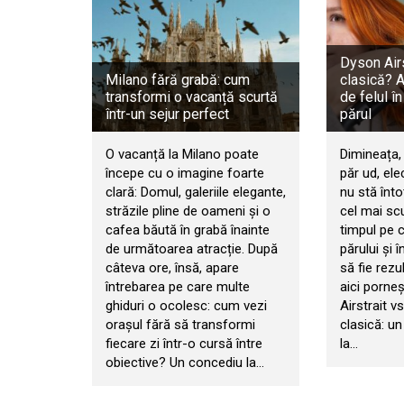
Dyson Airs
Milano fără grabă: cum
clasică? 
transformi o vacanță scurtă
de felul în
într-un sejur perfect
părul
O vacanță la Milano poate
Dimineața, 
începe cu o imagine foarte
păr ud, ele
clară: Domul, galeriile elegante,
nu stă înt
străzile pline de oameni și o
cel mai sc
cafea băută în grabă înainte
timpul pe ca
de următoarea atracție. După
părului și î
câteva ore, însă, apare
să fie rezu
întrebarea pe care multe
aici porne
ghiduri o ocolesc: cum vezi
Airstrait v
orașul fără să transformi
clasică: un
fiecare zi într-o cursă între
la…
obiective? Un concediu la…