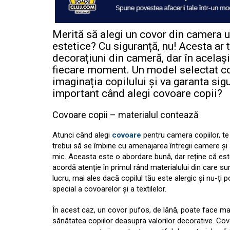
Merită să alegi un covor din camera 
estetice? Cu siguranță, nu! Acesta ar 
decorațiuni din cameră, dar în acelaș
fiecare moment. Un model selectat c
imaginația copilului și va garanta si
important când alegi covoare copii?
Covoare copii – materialul contează
Atunci când alegi
covoare
pentru camera copiilor, te
trebui să se îmbine cu amenajarea întregii camere și 
mic. Aceasta este o abordare bună, dar reține că estet
acordă atenție în primul rând materialului din care su
lucru, mai ales dacă copilul tău este alergic și nu-ți p
special a covoarelor și a textilelor.
În acest caz, un covor pufos, de lână, poate face mai
sănătatea copiilor deasupra valorilor decorative. Cov