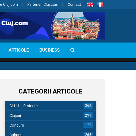
e Cluj.com
Parteneri Cluj.com
Contact
ARTICOLE
BUSINESS
CATEGORII ARTICOLE
CLUJ – Proiecte
262
Clujeni
291
Concurs
122
Cultural
268