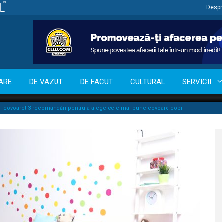
Despr
ARE
DE VAZUT
DE FACUT
CULTURAL
SERVICII
i covoare! 3 recomandări pentru a alege cele mai bune covoare copii