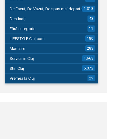
De Facut, De Vazut, De spus mai departe…
1.318
Destinații
43
Fără categorie
11
LIFESTYLE Cluj.com
180
Mancare
283
Servicii in Cluj
1.663
Stiri Cluj
5.372
Vremea la Cluj
29