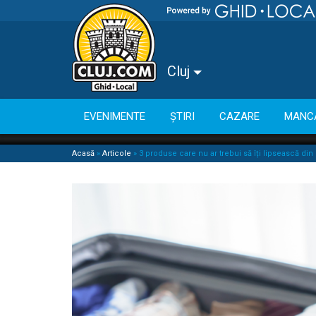
Cluj
EVENIMENTE
ȘTIRI
CAZARE
MANC
Acasă
»
Articole
»
3 produse care nu ar trebui să îți lipsească din