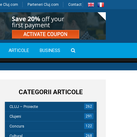
e Cluj.com
Parteneri Cluj.com
Contact
ARTICOLE
BUSINESS
CATEGORII ARTICOLE
CLUJ – Proiecte
262
Clujeni
291
Concurs
122
Cultural
268