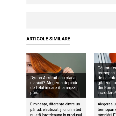
ARTICOLE SIMILARE
Căutați fe
termopan 
Dyson Airstrait sau placa
de calitat
clasică? Alegerea depinde
găsesc to
de felul în care îți aranjezi
din Români
părul
încredere!
Dimineața, diferența dintre un
Alegerea u
păr ud, electrizat și unul neted
termopan d
nu stă întotdeauna în produsul
tâmplării 