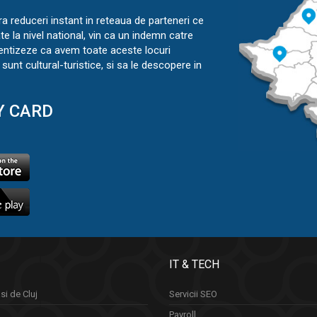
ra reduceri instant in reteaua de parteneri ce
ate la nivel national, vin ca un indemn catre
ientizeze ca avem toate aceste locuri
sunt cultural-turistice, si sa le descopere in
Y CARD
IT & TECH
si de Cluj
Servicii SEO
Payroll