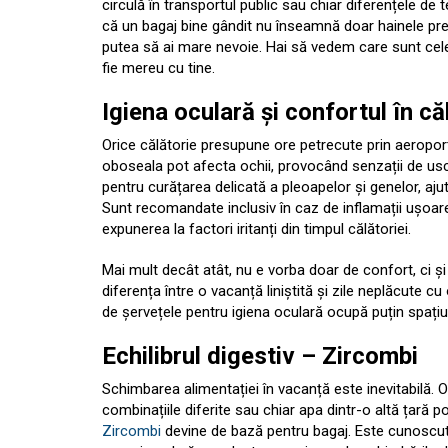
circulă în transportul public sau chiar diferențele de
că un bagaj bine gândit nu înseamnă doar hainele pre
putea să ai mare nevoie. Hai să vedem care sunt cele 
fie mereu cu tine.
Igiena oculară și confortul în că
Orice călătorie presupune ore petrecute prin aeroportu
oboseala pot afecta ochii, provocând senzații de uscă
pentru curățarea delicată a pleoapelor și genelor, ajut
Sunt recomandate inclusiv în caz de inflamații ușoare,
expunerea la factori iritanți din timpul călătoriei.
Mai mult decât atât, nu e vorba doar de confort, ci și
diferența între o vacanță liniștită și zile neplăcute cu
de șervețele pentru igiena oculară ocupă puțin spați
Echilibrul digestiv – Zircombi
Schimbarea alimentației în vacanță este inevitabilă.
combinațiile diferite sau chiar apa dintr-o altă țară p
Zircombi
devine de bază pentru bagaj. Este cunoscut pe