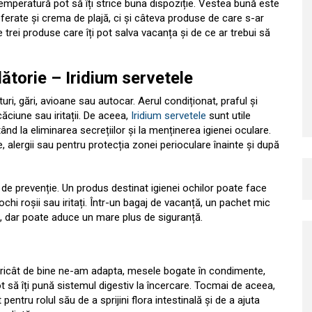
 temperatură pot să îți strice buna dispoziție. Vestea bună este
ferate și crema de plajă, ci și câteva produse de care s-ar
trei produse care îți pot salva vacanța și de ce ar trebui să
lătorie – Iridium servetele
ri, gări, avioane sau autocar. Aerul condiționat, praful și
ciune sau iritații. De aceea,
Iridium servetele
sunt utile
ând la eliminarea secrețiilor și la menținerea igienei oculare.
 alergii sau pentru protecția zonei perioculare înainte și după
 de prevenție. Un produs destinat igienei ochilor poate face
 ochi roșii sau iritați. Într-un bagaj de vacanță, un pachet mic
u, dar poate aduce un mare plus de siguranță.
 Oricât de bine ne-am adapta, mesele bogate în condimente,
ot să îți pună sistemul digestiv la încercare. Tocmai de aceea,
ntru rolul său de a sprijini flora intestinală și de a ajuta