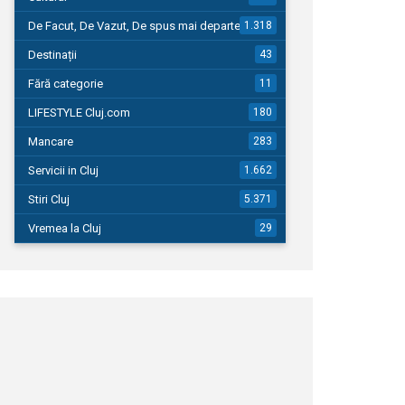
De Facut, De Vazut, De spus mai departe…
1.318
Destinații
43
Fără categorie
11
LIFESTYLE Cluj.com
180
Mancare
283
Servicii in Cluj
1.662
Stiri Cluj
5.371
Vremea la Cluj
29