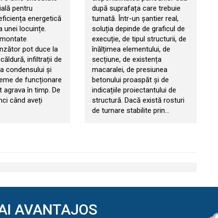
ială pentru
după suprafața care trebuie
eficiența energetică
turnată. Într-un șantier real,
a unei locuințe.
soluția depinde de graficul de
 montate
execuție, de tipul structurii, de
zător pot duce la
înălțimea elementului, de
căldură, infiltrații de
secțiune, de existența
ia condensului și
macaralei, de presiunea
leme de funcționare
betonului proaspăt și de
t agrava în timp. De
indicațiile proiectantului de
nci când aveți
structură. Dacă există rosturi
de turnare stabilite prin…
AI AVANTAJOS