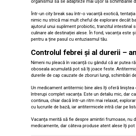
organismul să se adapteze mai ușor la schimbările d
Într-un city break sau într-o vacanță exotică, tentați
nimic nu strică mai mult cheful de explorare decât ba
ajutorul unui supliment probiotic, tranzitul intestinal s
culinare ale destinației alese. În fond, vacanța este 
pentru a ține pasul cu entuziasmul tău.
Controlul febrei și al durerii – a
Nimeni nu pleacă în vacanță cu gândul că ar putea răci
oboseala acumulată pot să îți joace feste. Antitermic
durerile de cap cauzate de zboruri lungi, schimbări de
Un medicament antitermic bine ales îți oferă liniștea
întrerupi complet vacanța. Este un detaliu mic, dar car
continua, chiar dacă într-un ritm mai relaxat, explorare
cu lucrurile de bază, iar antitermicele intră clar pe lis
Vacanța merită să fie despre amintiri frumoase, nu 
medicamente, dar câteva produse atent alese îți pot as