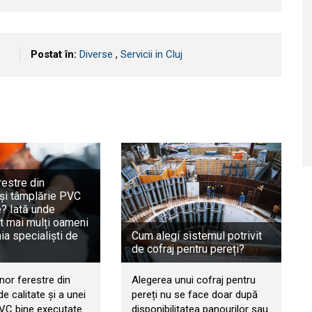
Postat în:
Diverse
,
Servicii in Cluj
restre din
și tâmplărie PVC
e? Iată unde
t mai mulți oameni
a specialiști de
Cum alegi sistemul potrivit
de cofraj pentru pereți?
nor ferestre din
Alegerea unui cofraj pentru
e calitate și a unei
pereți nu se face doar după
PVC bine executate
disponibilitatea panourilor sau