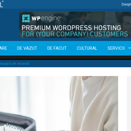
Despr
ARE
DE VAZUT
DE FACUT
CULTURAL
SERVICII
 bagajul de vacanță