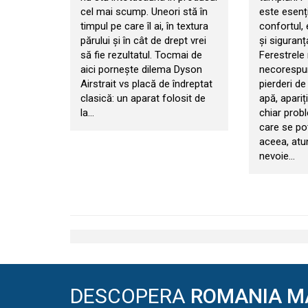
cel mai scump. Uneori stă în
este esenț
timpul pe care îl ai, în textura
confortul, 
părului și în cât de drept vrei
și siguranț
să fie rezultatul. Tocmai de
Ferestrele
aici pornește dilema Dyson
necorespun
Airstrait vs placă de îndreptat
pierderi de 
clasică: un aparat folosit de
apă, apariț
la…
chiar prob
care se po
aceea, atu
nevoie…
DESCOPERA
ROMANIA M