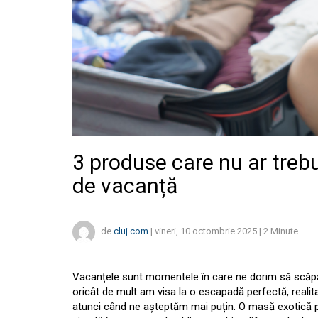
3 produse care nu ar trebui
de vacanță
de
cluj.com
|
vineri, 10 octombrie 2025
|
2
Minute
Vacanțele sunt momentele în care ne dorim să scăpăm
oricât de mult am visa la o escapadă perfectă, realit
atunci când ne așteptăm mai puțin. O masă exotică pr