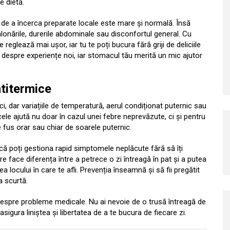
e dietă.
a de a încerca preparate locale este mare și normală. Însă
lonările, durerile abdominale sau disconfortul general. Cu
e reglează mai ușor, iar tu te poți bucura fără griji de deliciile
și despre experiențe noi, iar stomacul tău merită un mic ajutor
ntitermice
, dar variațiile de temperatură, aerul condiționat puternic sau
ele ajută nu doar în cazul unei febre neprevăzute, ci și pentru
 fus orar sau chiar de soarele puternic.
 că poți gestiona rapid simptomele neplăcute fără să îți
e face diferența între a petrece o zi întreagă în pat și a putea
a locului în care te afli. Prevenția înseamnă și să fii pregătit
ta scurtă.
despre probleme medicale. Nu ai nevoie de o trusă întreagă de
igura liniștea și libertatea de a te bucura de fiecare zi.