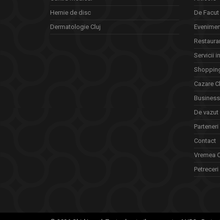
Hernie de disc
De Facut 
Dermatologie Cluj
Eveniment
Restauran
Servicii i
Shopping
Cazare Cl
Business 
De vazut
Parteneri
Contact
Vremea C
Petreceri 