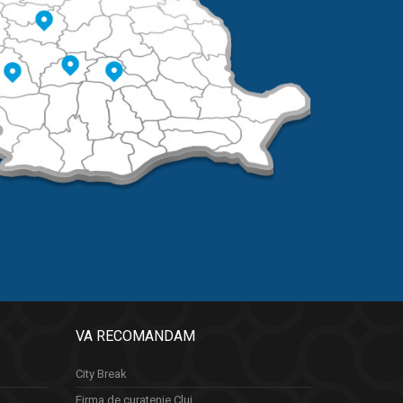
VA RECOMANDAM
City Break
Firma de curatenie Cluj