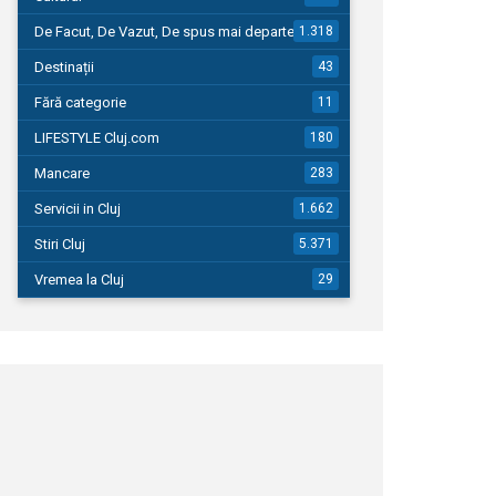
De Facut, De Vazut, De spus mai departe…
1.318
Destinații
43
Fără categorie
11
LIFESTYLE Cluj.com
180
Mancare
283
Servicii in Cluj
1.662
Stiri Cluj
5.371
Vremea la Cluj
29