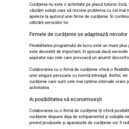
Curățenia nu este o activitate pe placul tuturor, însă
căutăm soluții care să rezolve problema cu cel mai mi
apeleze la ajutorul unei firme de curățenie. În continu
utilizării serviciilor lor.
Firmele de curățenie se adaptează nevoilor 
Flexibilitatea programului de lucru este un mare plus
este deosebit de important, în special dacă serviciil
aspiratul sau cele care provoacă un anumit disconfo
Colaborarea cu o firmă de curățenie oferă o flexibil
unei singure persoane cu normă întreagă. Astfel, vei 
curățenie care sunt cele mai optime intervale orare p
activitatea.
Ai posibilitatea să economisești
Colaborarea cu o firmă de curățenie îți oferă posibili
curățenie dispune deja de echipamentul și soluțiile nec
privind produsele și aparaturile de curățenie vor fi r