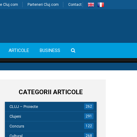
e Cluj.com
Parteneri Cluj.com
Contact
ARTICOLE
BUSINESS
CATEGORII ARTICOLE
CLUJ – Proiecte
262
Clujeni
291
Concurs
122
Cultural
268