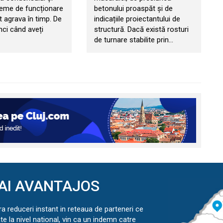
leme de funcționare
betonului proaspăt și de
t agrava în timp. De
indicațiile proiectantului de
nci când aveți
structură. Dacă există rosturi
de turnare stabilite prin…
AI AVANTAJOS
ra reduceri instant in reteaua de parteneri ce
ate la nivel national, vin ca un indemn catre