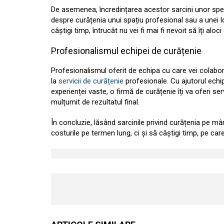
De asemenea, încredințarea acestor sarcini unor specia
despre curățenia unui spațiu profesional sau a unei l
câștigi timp, întrucât nu vei fi mai fi nevoit să îți a
Profesionalismul echipei de curățenie
Profesionalismul oferit de echipa cu care vei colabor
la
servicii de curățenie
profesionale. Cu ajutorul echip
experienței vaste, o firmă de curățenie îți va oferi serv
mulțumit de rezultatul final.
În concluzie, lăsând sarcinile privind curățenia pe mân
costurile pe termen lung, ci și să câștigi timp, pe care 