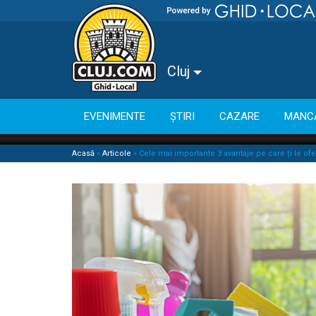
Cluj
EVENIMENTE
ȘTIRI
CAZARE
MANC
Acasă
»
Articole
»
Cele mai importante 3 avantaje pe care ți le of