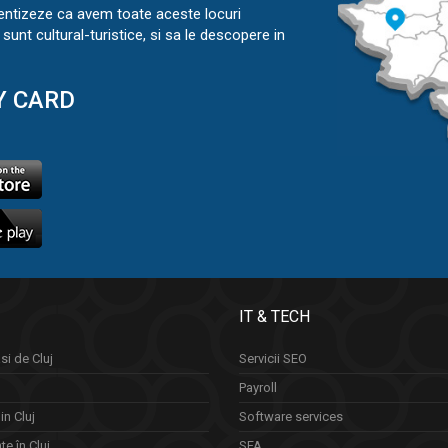
ientizeze ca avem toate aceste locuri
sunt cultural-turistice, si sa le descopere in
Y CARD
IT & TECH
si de Cluj
Servicii SEO
Payroll
in Cluj
Software services
e în Cluj
SFA