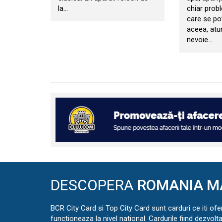
la…
chiar prob
care se po
aceea, atu
nevoie…
DESCOPERA
ROMANIA M
BCR City Card si Top City Card sunt carduri ce iti ofe
functioneaza la nivel national. Cardurile fiind dezvolt