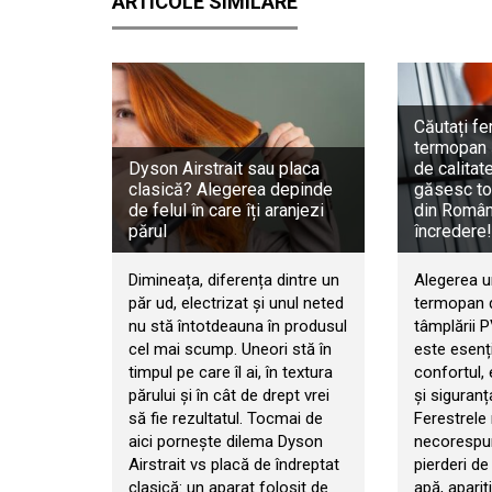
ARTICOLE SIMILARE
Căutați fe
termopan 
Dyson Airstrait sau placa
de calitat
clasică? Alegerea depinde
găsesc to
de felul în care îți aranjezi
din Români
părul
încredere!
Dimineața, diferența dintre un
Alegerea u
păr ud, electrizat și unul neted
termopan d
nu stă întotdeauna în produsul
tâmplării 
cel mai scump. Uneori stă în
este esenț
timpul pe care îl ai, în textura
confortul, 
părului și în cât de drept vrei
și siguranț
să fie rezultatul. Tocmai de
Ferestrele
aici pornește dilema Dyson
necorespun
Airstrait vs placă de îndreptat
pierderi de 
clasică: un aparat folosit de
apă, apariț