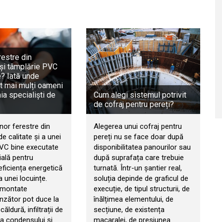
restre din
și tâmplărie PVC
e? Iată unde
t mai mulți oameni
a specialiști de
Cum alegi sistemul potrivit
de cofraj pentru pereți?
nor ferestre din
Alegerea unui cofraj pentru
e calitate și a unei
pereți nu se face doar după
PVC bine executate
disponibilitatea panourilor sau
ială pentru
după suprafața care trebuie
eficiența energetică
turnată. Într-un șantier real,
a unei locuințe.
soluția depinde de graficul de
 montate
execuție, de tipul structurii, de
zător pot duce la
înălțimea elementului, de
căldură, infiltrații de
secțiune, de existența
ia condensului și
macaralei, de presiunea