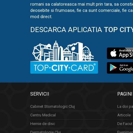
romani sa calatoreasca mai mult prin tara, sa const
deosebite si frumoase, fie ca sunt comerciale, fie ca 
mod direct.
DESCARCA APLICATIA
TOP CIT
SERVICII
PAGINI
Cabinet Stomatologic Cluj
La doi pa
Centru Medical
Articole
Hernie de disc
De Facut 
Dermatologie Cluj
Eveniment