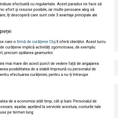
, trebuie efectuată cu regularitate. Acest paradox ne face să
c efort și resurse posibile, iar multe persoane aleg să
are, îți descoperă care sunt cele 3 avantaje principale ale
pieței
 pe care o
firmă de curățenie Cluj
îl oferă clienților. Acest lucru
e de curățenie implică activități zgomotoase, de exemplu:
rt, precum spălarea geamurilor.
itate mai mare din acest punct de vedere față de angajarea
avea posibilitatea de a stabili împreună cu personalul de
entru efectuarea curățeniei, pentru a nu-ți întrerupe
tatea de a economisi atât timp, cât și bani. Personalul de
esare, așadar, apelând la serviciile acestuia, costurile tale
eduse pe termen lung.