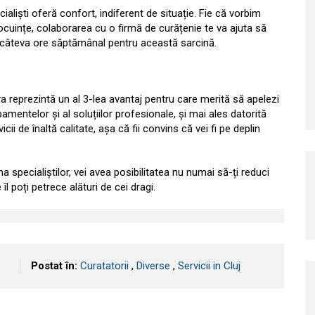
liști oferă confort, indiferent de situație. Fie că vorbim
ocuințe, colaborarea cu o firmă de curățenie te va ajuta să
loci câteva ore săptămânal pentru această sarcină.
a reprezintă un al 3-lea avantaj pentru care merită să apelezi
amentelor și al soluțiilor profesionale, și mai ales datorită
icii de înaltă calitate, așa că fii convins că vei fi pe deplin
a specialiștilor, vei avea posibilitatea nu numai să-ți reduci
îl poți petrece alături de cei dragi.
Postat în:
Curatatorii
,
Diverse
,
Servicii in Cluj