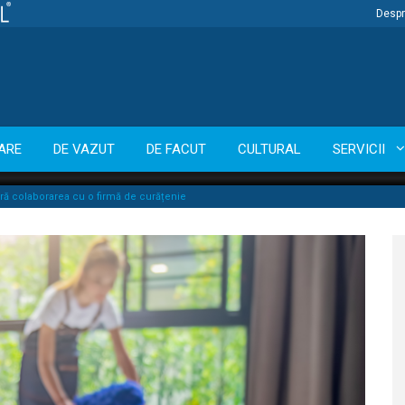
Despr
ARE
DE VAZUT
DE FACUT
CULTURAL
SERVICII
eră colaborarea cu o firmă de curățenie