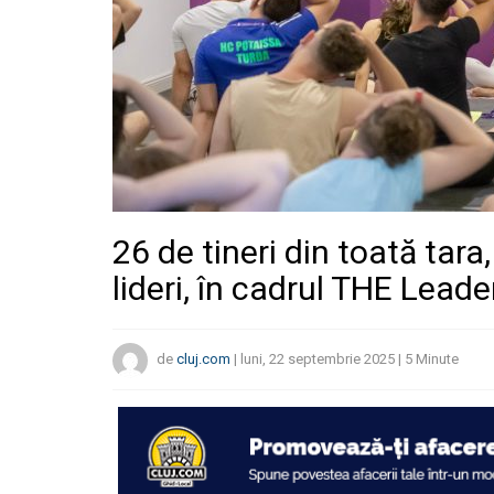
26 de tineri din toată tara,
lideri, în cadrul THE Lead
de
cluj.com
|
luni, 22 septembrie 2025
|
5
Minute