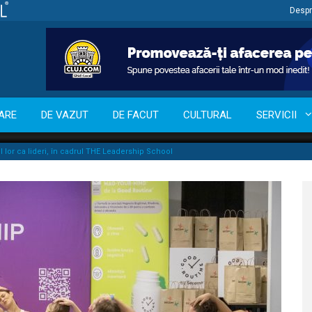
Despr
ARE
DE VAZUT
DE FACUT
CULTURAL
SERVICII
orul lor ca lideri, în cadrul THE Leadership School