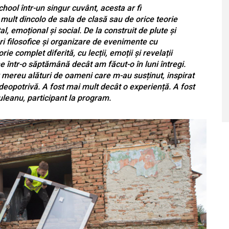
ool într-un singur cuvânt, acesta ar fi
ult dincolo de sala de clasă sau de orice teorie
, emoțional și social. De la construit de plute și
ri filosofice și organizare de evenimente cu
orie complet diferită, cu lecții, emoții și revelații
 într-o săptămână decât am făcut-o în luni întregi.
 mereu alături de oameni care m-au susținut, inspirat
ți deopotrivă. A fost mai mult decât o experiență. A fost
leanu, participant la program.