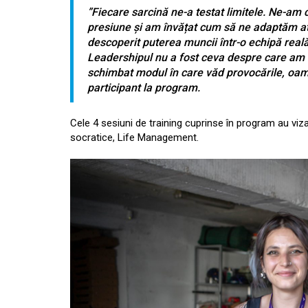
”Fiecare sarcină ne-a testat limitele. Ne-am c
presiune și am învățat cum să ne adaptăm at
descoperit puterea muncii într-o echipă reală
Leadershipul nu a fost ceva despre care am v
schimbat modul în care văd provocările, oame
participant la program.
Cele 4 sesiuni de training cuprinse în program au viz
socratice, Life Management.