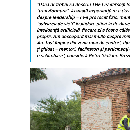
”Dacă ar trebui să descriu THE Leadership Sch
”transformare”. Această experiență m-a dus m
despre leadership – m-a provocat fizic, mental
”salvarea de vieți” în pădure până la dezbate
inteligență artificială, fiecare zi a fost o călăt
proprii. Am descoperit mai multe despre mine
Am fost împins din zona mea de confort, dar
ți ghidat – mentori, facilitatori și participan
o schimbare”, consideră Petru Giuliano Brezu