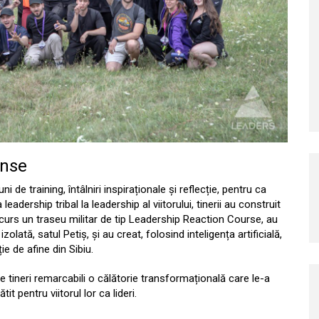
ense
de training, întâlniri inspiraționale și reflecție, pentru ca
 leadership tribal la leadership al viitorului, tinerii au construit
rcurs un traseu militar de tip Leadership Reaction Course, au
lată, satul Petiș, și au creat, folosind inteligența artificială,
e de afine din Sibiu.
 tineri remarcabili o călătorie transformațională care le-a
tit pentru viitorul lor ca lideri.