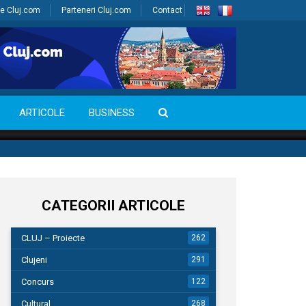
e Cluj.com
Parteneri Cluj.com
Contact
ARTICOLE
BUSINESS
CATEGORII ARTICOLE
CLUJ – Proiecte
262
Clujeni
291
Concurs
122
Cultural
268