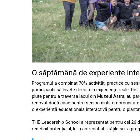
O săptămână de experiențe int
Programul a combinat 70% activități practice cu sesiuni 
participanții să învețe direct din experiențe reale. De la
plute pentru a traversa lacul din Muzeul Astra, au pa
renovat două case pentru seniori dintr-o comunitate izo
o experiență educațională interactivă pentru o plantați
THE Leadership School a reprezentat pentru cei 26 de
redefinit potențialul, le-a antrenat abilitățile și i-a pregă