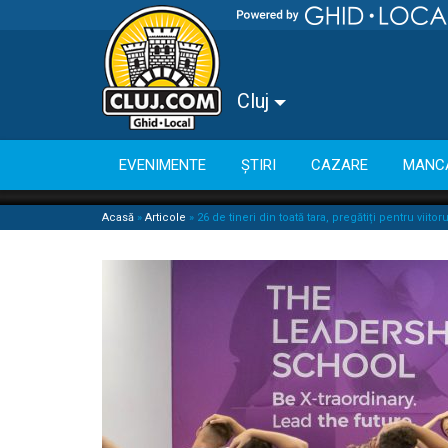
Cluj
EVENIMENTE
ȘTIRI
CAZARE
MANC
Acasă
»
Articole
»
26 de tineri din toată tara, pregătiți pentru viit