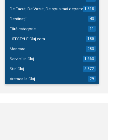
De Facut, De Vazut, De spus mai departe…
1.318
Destinații
43
Fără categorie
11
LIFESTYLE Cluj.com
180
Mancare
283
Servicii in Cluj
1.663
Stiri Cluj
5.372
Vremea la Cluj
29