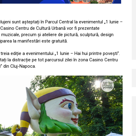
clujeni sunt așteptați în Parcul Central la evenimentul „1 Iunie –
ona Casino Centru de Cultură Urbană vor fi prezentate
i muzicale, precum și ateliere de pictură, sculptură, design
ciparea la manifestări este gratuită.
 treia ediție a evenimentului „1 Iunie – Hai hui printre povești”.
ptați la distracție pe tot parcursul zilei în zona Casino Centru
u” din Cluj-Napoca.