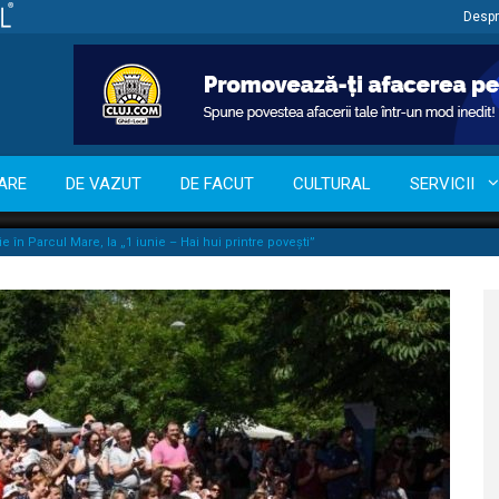
Despr
ARE
DE VAZUT
DE FACUT
CULTURAL
SERVICII
e în Parcul Mare, la „1 iunie – Hai hui printre povești”