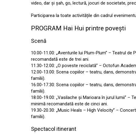
video, dar și șah, go, lectură, jocuri de societate, pr
Participarea la toate activitățile din cadrul evenimentu
PROGRAM Hai Hui printre povești
Scenă
10.00-11.00: „Aventurile lui Plum-Plum” – Teatrul de
recomandată este de trei ani.
11.30-12.00: „O poveste reciclată” – Octofun Academy,
12.00-13.00: Scena copiilor – teatru, dans, demonstraț
familii).
16.00-17.30: Scena copiilor – teatru, dans, demonstraț
familii).
18.00-19.00: „Vasilache și Marioara în jurul lumii” – 
minimă recomandată este de cinci ani.
19.30-20.30: „Music Heals – High Velocity” – Concer
familii).
Spectacol itinerant