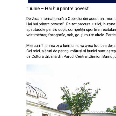
1 iunie – Hai hui printre povești
De Ziua Internațională a Copilului din acest an, micii 
Hai hui printre povești”. Pe tot parcursul zilei, în z
spectacole pentru copii, competiții sportive, recitalur
vestimentar, fotografie, șah, go și multe altele. Parti
Miercuri, în prima zi a lunii iunie, va avea loc cea de-a
Cei mici, alături de părinți, mătuși și bunici sunt aște
de Cultură Urbană din Parcul Central „Simion Bărnuți