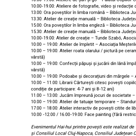
10.00-19.00: Ateliere de fotografie, video și redacție d
13.00: Ora poveștilor în limba română – Biblioteca Jud
13.30: Atelier de creație manuală – Biblioteca Județea
15.00: Ora poveștilor în limba engleză – Biblioteca Ju
15.30: Atelier de creație manuală – Biblioteca Județea
10.00-19.00: Atelier de creație – Tunde Szabó, Asoci
10.00 – 19.00: Atelier de împletit – Asociația Meșterilo
10.00 – 19.00: Atelier roata olarului / pictură pe cera
vârstă)
10.00 – 19.00: Confecții păpuși și jucării din lână împâ
vârstă)
10.00 – 19.00: Podoabe și decorațiuni din mărgele – As
10.00 – 11.00: Librarii Cărturești citesc povești copi
condiție de participare: 4-7 ani și 8-12 ani)
11.00 – 13.00: Jucăm împreună jocuri de societate – S
10.00 – 19.00: Atelier de tatuaje temporare – Standuri
17.00 – 18.00: Atelier interactiv de povești citite de li
10.00 -12.00 / 16.00-19.00: Face painting (fără restricț
Evenimentul Hai-hui printre povești este realizat de 
și Consiliul Local Cluj-Napoca, Consiliul Județean C