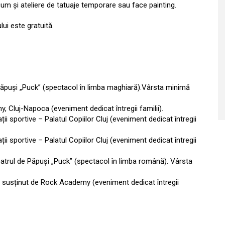
ecum și ateliere de tatuaje temporare sau face painting.
lui este gratuită.
 Păpuși „Puck” (spectacol în limba maghiară).Vârsta minimă
 Cluj-Napoca (eveniment dedicat întregii familii).
ii sportive – Palatul Copiilor Cluj (eveniment dedicat întregii
ii sportive – Palatul Copiilor Cluj (eveniment dedicat întregii
Teatrul de Păpuși „Puck” (spectacol în limba română). Vârsta
t susținut de Rock Academy (eveniment dedicat întregii