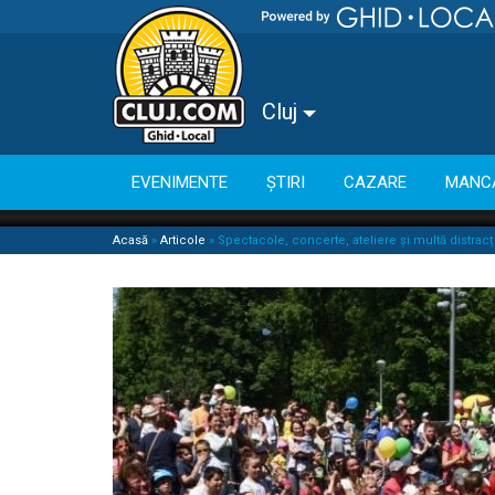
Cluj
EVENIMENTE
ȘTIRI
CAZARE
MANC
Acasă
»
Articole
»
Spectacole, concerte, ateliere și multă distracți