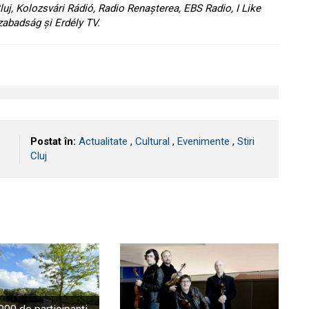
luj, Kolozsvári Rádió, Radio Renașterea, EBS Radio, I Like
Szabadság și Erdély TV.
Postat în:
Actualitate
,
Cultural
,
Evenimente
,
Stiri
Cluj