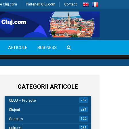
e Cluj.com
Parteneri Cluj.com
Contact
ARTICOLE
BUSINESS
CATEGORII ARTICOLE
CLUJ – Proiecte
262
Clujeni
291
Concurs
122
Cultural
268