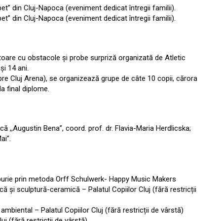
et” din Cluj-Napoca (eveniment dedicat întregii familii).
et” din Cluj-Napoca (eveniment dedicat întregii familii).
toare cu obstacole și probe surpriză organizată de Atletic
și 14 ani.
inspre Cluj Arena), se organizează grupe de câte 10 copii, cărora
 la final diplome.
că ,,Augustin Bena”, coord. prof. dr. Flavia-Maria Herdlicska;
ai”.
impurie prin metoda Orff Schulwerk- Happy Music Makers
ică și sculptură-ceramică – Palatul Copiilor Cluj (fără restricții
mbiental – Palatul Copiilor Cluj (fără restricții de vârstă)
uj (fără restricții de vârstă)