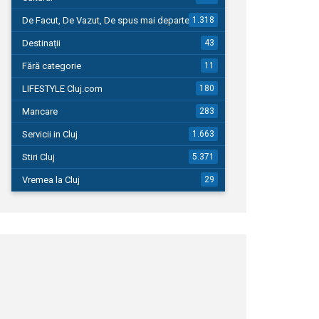
De Facut, De Vazut, De spus mai departe…
1.318
Destinații
43
Fără categorie
11
LIFESTYLE Cluj.com
180
Mancare
283
Servicii in Cluj
1.663
Stiri Cluj
5.371
Vremea la Cluj
29