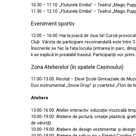
10.30 – 11.10: „Fluturele Emilia” – Teatrul „Magic Pupp
11.30 – 12.10: „Fluturele Emilia” – Teatrul „Magic Pupp
Eveniment sportiv
12.00 – 16.00: Hai la joacă de ziua ta! Cursă provoca
Club. Vârsta de participare recomandată este între 3 
Înscrierile se fac la fața locului (intrarea în parc, d
li se explică în prealabil traseul. Participanții vor primi
Zona Atelierelor (în spatele Casinoului)
11.00-13.00: Recital – Elevii Școlii Gimnaziale de Muzi
Duo instrumental ,,Snow Drop” și cvartetul ,,Flori de M
Ateliere
13.00-16.00: Atelier interactiv: educație muzicală t
10.00-19.00: Ateliere de pictură, creație plastică, graf
de vârstă)
10.00-19.00: Ateliere de design vestimentar și design a
10.00-19.00: Ateliere de șah și go – Palatul Copiilor Cl