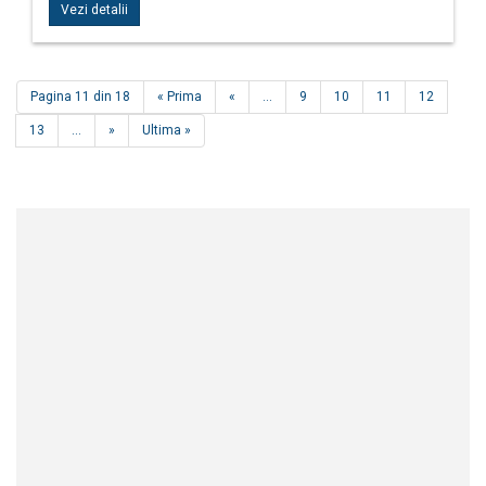
Vezi detalii
Pagina 11 din 18
« Prima
«
...
9
10
11
12
13
...
»
Ultima »