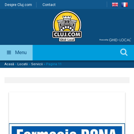
Despre Cluj.com
Contact
Menu
Acasă
»
Locatii
»
Servicii
»
Pagina 11