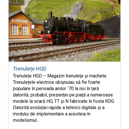
Trenulețe HGD
Trenulețe HGD – Magazin trenulețe și machete
Trenulețele electrice obișnuiau să fie foarte
populare în perioada anilor `70 la noi în țară
datorită, probabil, prezenței pe piață a numeroase
modele la scară HO, TT și N fabricate în fosta RDG.
Datorită evoluției rapide a tehnicii digitale și a
modului de implementare a acesteia în
modelismul…