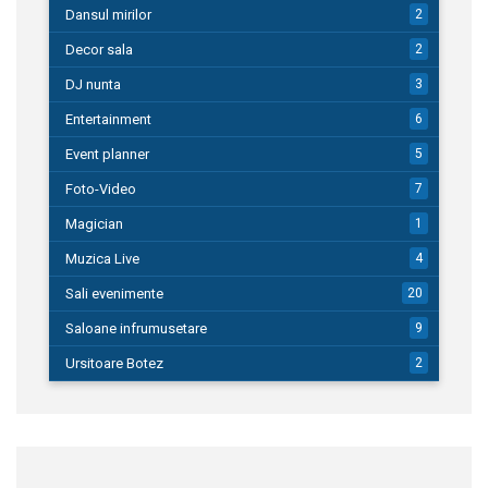
Dansul mirilor
2
Decor sala
2
DJ nunta
3
Entertainment
6
Event planner
5
Foto-Video
7
Magician
1
Muzica Live
4
Sali evenimente
20
Saloane infrumusetare
9
Ursitoare Botez
2