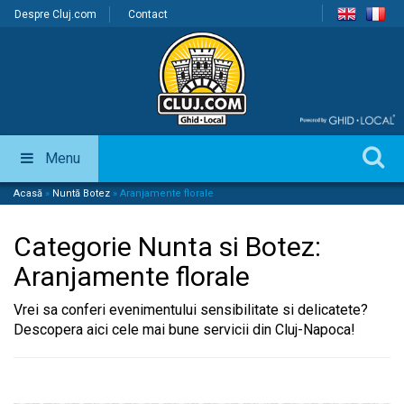
Despre Cluj.com
Contact
Menu
Acasă
»
Nuntă Botez
»
Aranjamente florale
Categorie Nunta si Botez:
Aranjamente florale
Vrei sa conferi evenimentului sensibilitate si delicatete?
Descopera aici cele mai bune servicii din Cluj-Napoca!