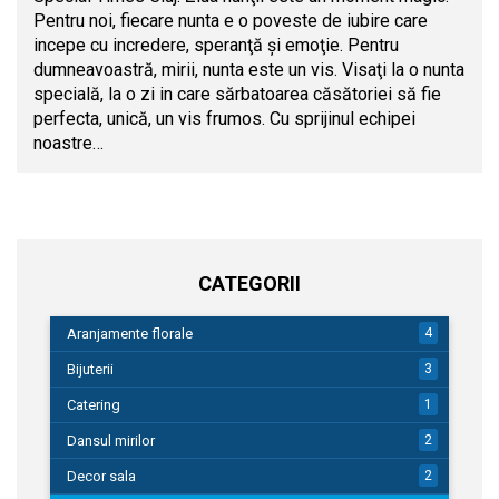
Pentru noi, fiecare nunta e o poveste de iubire care
incepe cu incredere, speranţă şi emoţie. Pentru
dumneavoastră, mirii, nunta este un vis. Visaţi la o nunta
specială, la o zi in care sărbatoarea căsătoriei să fie
perfecta, unică, un vis frumos. Cu sprijinul echipei
noastre…
CATEGORII
Aranjamente florale
4
Bijuterii
3
Catering
1
Dansul mirilor
2
Decor sala
2