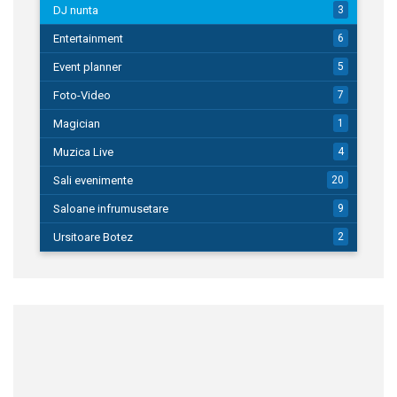
DJ nunta
3
Entertainment
6
Event planner
5
Foto-Video
7
Magician
1
Muzica Live
4
Sali evenimente
20
Saloane infrumusetare
9
Ursitoare Botez
2