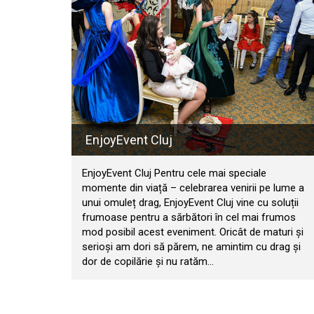
EnjoyEvent Cluj
EnjoyEvent Cluj Pentru cele mai speciale
momente din viață – celebrarea venirii pe lume a
unui omuleț drag, EnjoyEvent Cluj vine cu soluții
frumoase pentru a sărbători în cel mai frumos
mod posibil acest eveniment. Oricât de maturi și
serioși am dori să părem, ne amintim cu drag și
dor de copilărie și nu ratăm…