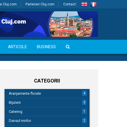
e Cluj.com
Parteneri Cluj.com
Contact
ARTICOLE
BUSINESS
CATEGORII
Aranjamente florale
4
Bijuterii
3
Catering
1
Dansul mirilor
2