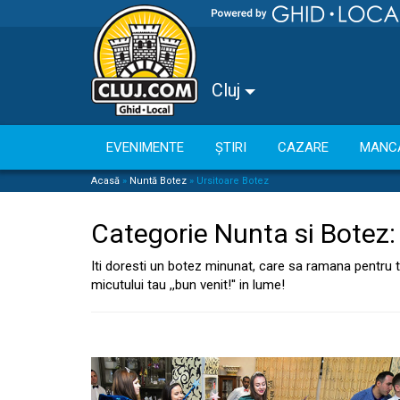
Cluj
EVENIMENTE
ȘTIRI
CAZARE
MANC
Acasă
»
Nuntă Botez
»
Ursitoare Botez
Categorie Nunta si Botez
Iti doresti un botez minunat, care sa ramana pentru tot
micutului tau ,,bun venit!'' in lume!