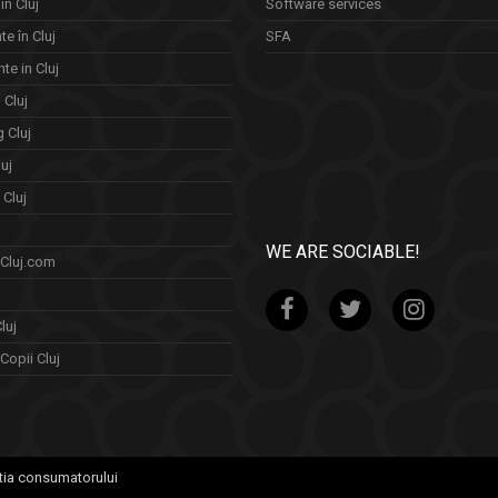
in Cluj
Software services
e în Cluj
SFA
te in Cluj
n Cluj
 Cluj
uj
Cluj
WE ARE SOCIABLE!
 Cluj.com
luj
Copii Cluj
tia consumatorului