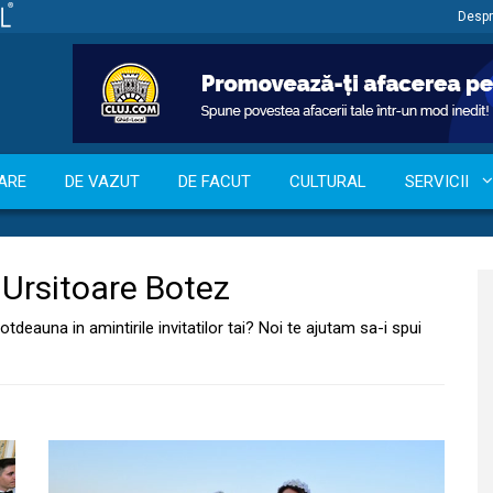
Despr
ARE
DE VAZUT
DE FACUT
CULTURAL
SERVICII
:
Ursitoare Botez
deauna in amintirile invitatilor tai? Noi te ajutam sa-i spui