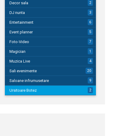
Decor sala
2
DJ nunta
3
Entertainment
6
Event planner
5
Foto-Video
7
Magician
1
Muzica Live
4
Sali evenimente
20
Saloane infrumusetare
9
Ursitoare Botez
2