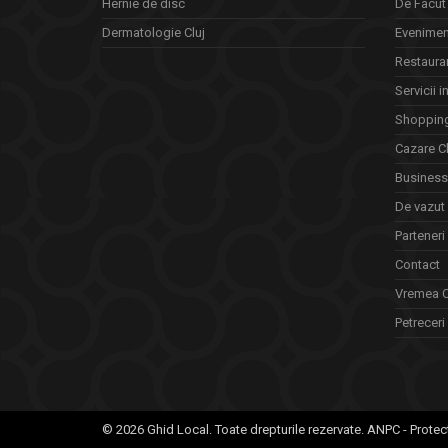
Hernie de disc
De Facut 
Dermatologie Cluj
Eveniment
Restauran
Servicii i
Shopping
Cazare Cl
Business 
De vazut
Parteneri
Contact
Vremea C
Petreceri 
© 2026 Ghid Local. Toate drepturile rezervate.
ANPC - Protec