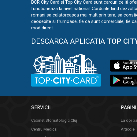
BCR City Card si Top City Card sunt carduri ce iti ofe
functioneaza la nivel national. Cardurile fiind dezvolt
romani sa calatoreasca mai mult prin tara, sa const
deosebite si frumoase, fie ca sunt comerciale, fie ca 
mod direct.
DESCARCA APLICATIA
TOP CIT
SERVICII
PAGINI
Cabinet Stomatologic Cluj
La doi pa
Centru Medical
Articole