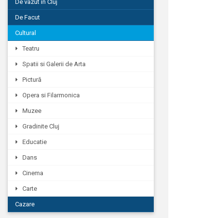
De vazut in Cluj
De Facut
Cultural
Teatru
Spatii si Galerii de Arta
Pictură
Opera si Filarmonica
Muzee
Gradinite Cluj
Educatie
Dans
Cinema
Carte
Cazare