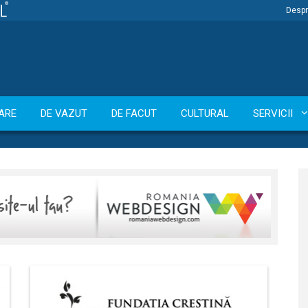
Despr
ARE
DE VAZUT
DE FACUT
CULTURAL
SERVICII