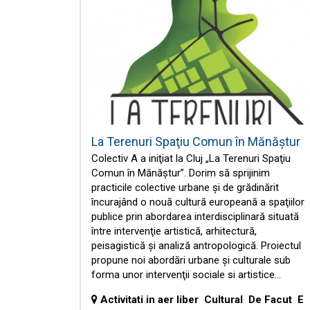
La Terenuri Spaţiu Comun în Mănăştur
Colectiv A a iniţiat la Cluj „La Terenuri Spaţiu
Comun în Mănăştur”. Dorim să sprijinim
practicile colective urbane şi de grădinărit
încurajând o nouă cultură europeană a spaţiilor
publice prin abordarea interdisciplinară situată
între intervenţie artistică, arhitectură,
peisagistică şi analiză antropologică. Proiectul
propune noi abordări urbane şi culturale sub
forma unor intervenţii sociale si artistice…
Activitati in aer liber Cultural De Facut E