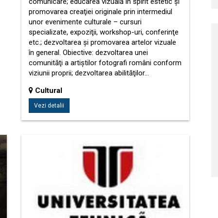
comunicare; educarea vizuală în spirit estetic şi
promovarea creaţiei originale prin intermediul
unor evenimente culturale – cursuri
specializate, expoziţii, workshop-uri, conferinţe
etc.; dezvoltarea şi promovarea artelor vizuale
în general. Obiective: dezvoltarea unei
comunităţi a artiştilor fotografi români conform
viziunii proprii; dezvoltarea abilităţilor…
Cultural
Vezi detalii