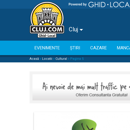
Cluj
EVENIMENTE
ȘTIRI
CAZARE
MANC
Acasă
»
Locatii
»
Cultural
»
Pagina 5