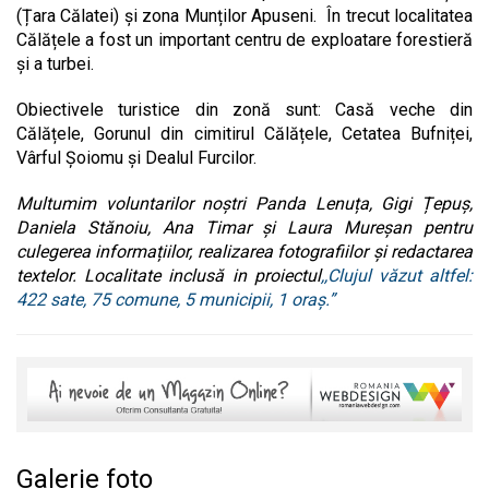
(Țara Călatei) și zona Munților Apuseni. În trecut localitatea
Călățele a fost un important centru de exploatare forestieră
și a turbei.
Obiectivele turistice din zonă sunt: Casă veche din
Călățele, Gorunul din cimitirul Călățele, Cetatea Bufniței,
Vârful Șoiomu și Dealul Furcilor.
Multumim voluntarilor noștri Panda Lenuța, Gigi Țepuș,
Daniela Stănoiu, Ana Timar și Laura Mureșan pentru
culegerea informațiilor, realizarea fotografiilor și redactarea
textelor. Localitate inclusă in proiectul
,,Clujul văzut altfel:
422 sate, 75 comune, 5 municipii, 1 oraș.”
Galerie foto