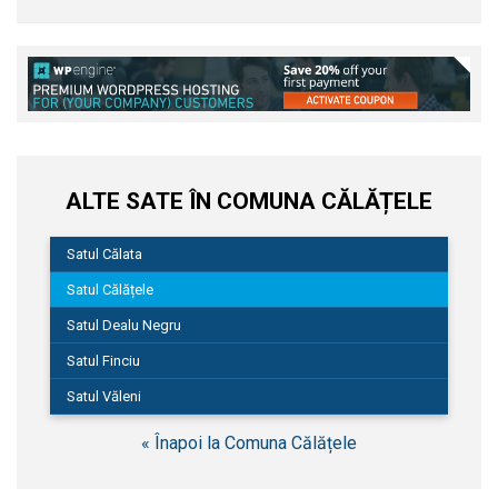
ALTE SATE ÎN COMUNA CĂLĂȚELE
Satul Călata
Satul Călățele
Satul Dealu Negru
Satul Finciu
Satul Văleni
« Înapoi la Comuna Călățele