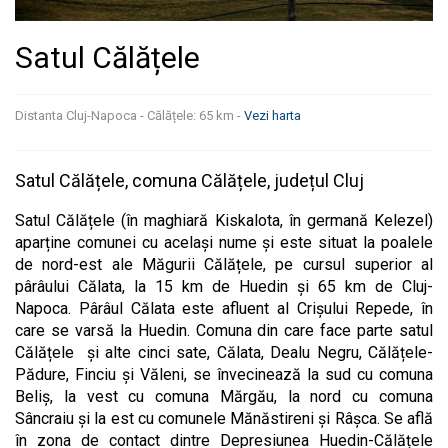
Satul Călățele
Distanta Cluj-Napoca - Călățele: 65 km -
Vezi harta
Satul Călățele, comuna Călățele, județul Cluj
Satul Călățele (în maghiară Kiskalota, în germană Kelezel)
aparține comunei cu același nume și este situat la poalele
de nord-est ale Măgurii Călățele, pe cursul superior al
pârâului Călata, la 15 km de Huedin și 65 km de Cluj-
Napoca. Pârâul Călata este afluent al Crișului Repede, în
care se varsă la Huedin. Comuna din care face parte satul
Călățele și alte cinci sate, Călata, Dealu Negru, Călățele-
Pădure, Finciu și Văleni, se învecinează la sud cu comuna
Beliș, la vest cu comuna Mărgău, la nord cu comuna
Sâncraiu și la est cu comunele Mănăstireni și Râșca. Se află
în zona de contact dintre Depresiunea Huedin-Călățele