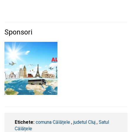
Sponsori
Etichete:
comuna Călățele
,
judetul Cluj
,
Satul
Călățele