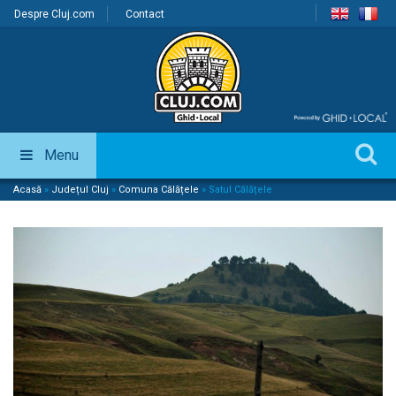
Despre Cluj.com
Contact
Menu
Acasă
»
Județul Cluj
»
Comuna Călățele
»
Satul Călățele