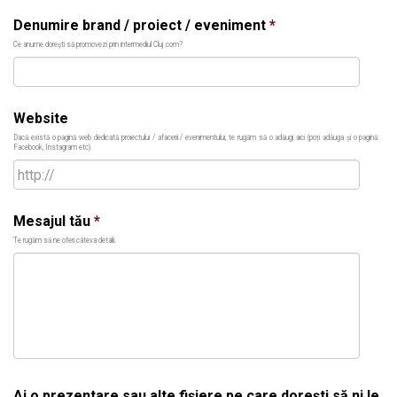
Denumire brand / proiect / eveniment
*
Ce anume dorești să promovezi prin intermediul Cluj.com?
Website
Dacă există o pagină web dedicată proiectului / afacerii / evenimentului, te rugăm să o adăugi aici (poți adăuga și o pagină
Facebook, Instagram etc).
Mesajul tău
*
Te rugăm să ne oferi câteva detalii.
Ai o prezentare sau alte fișiere pe care dorești să ni le