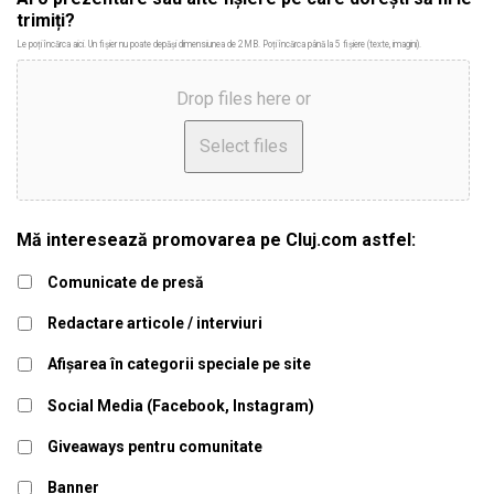
trimiți?
Le poți încărca aici. Un fișier nu poate depăși dimensiunea de 2MB. Poți încărca până la 5 fișiere (texte, imagini).
Drop files here or
Mă interesează promovarea pe Cluj.com astfel:
Comunicate de presă
Redactare articole / interviuri
Afișarea în categorii speciale pe site
Social Media (Facebook, Instagram)
Giveaways pentru comunitate
Banner