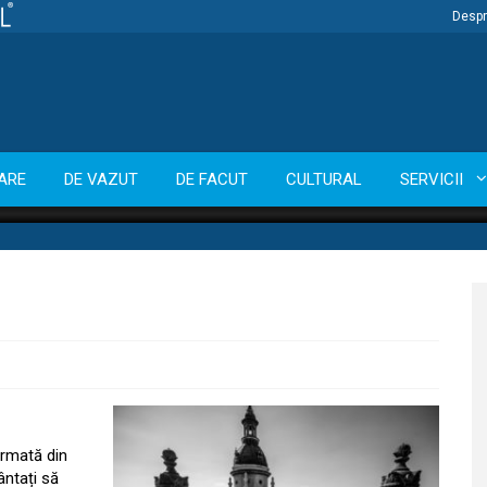
Despr
ARE
DE VAZUT
DE FACUT
CULTURAL
SERVICII
ormată din
ântați să