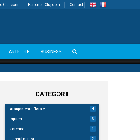
e Cluj.com
Parteneri Cluj.com
Contact
ARTICOLE
BUSINESS
CATEGORII
Aranjamente florale
4
Bijuterii
3
Catering
1
Dansul mirilor
2