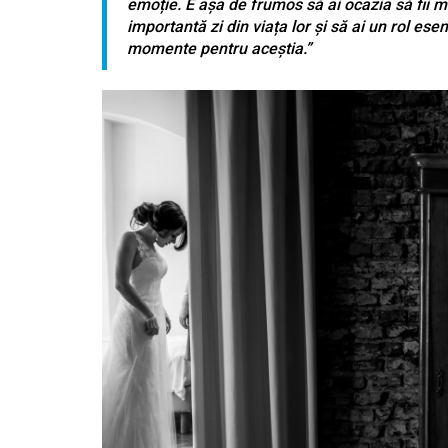
emoție. E așa de frumos să ai ocazia să fii mar
importantă zi din viața lor și să ai un rol es
momente pentru aceștia.”