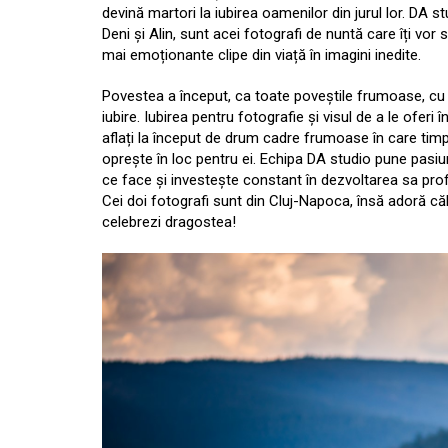
devină martori la iubirea oamenilor din jurul lor. DA st
Deni și Alin, sunt acei fotografi de nuntă care îți vor 
mai emoționante clipe din viață în imagini inedite.
Povestea a început, ca toate poveștile frumoase, c
iubire. Iubirea pentru fotografie și visul de a le oferi î
aflați la început de drum cadre frumoase în care tim
oprește în loc pentru ei. Echipa DA studio pune pasiu
ce face și investește constant în dezvoltarea sa pro
Cei doi fotografi sunt din Cluj-Napoca, însă adoră călă
celebrezi dragostea!