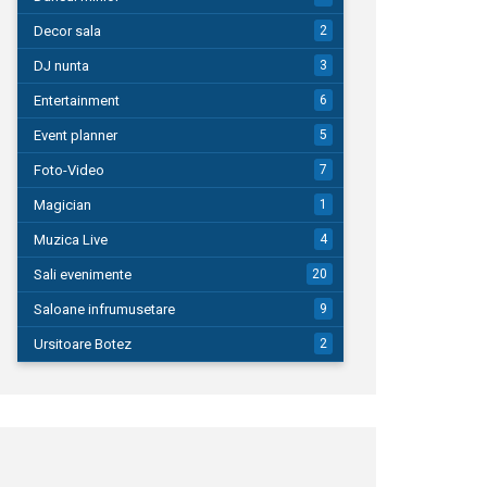
Decor sala
2
DJ nunta
3
Entertainment
6
Event planner
5
Foto-Video
7
Magician
1
Muzica Live
4
Sali evenimente
20
Saloane infrumusetare
9
Ursitoare Botez
2