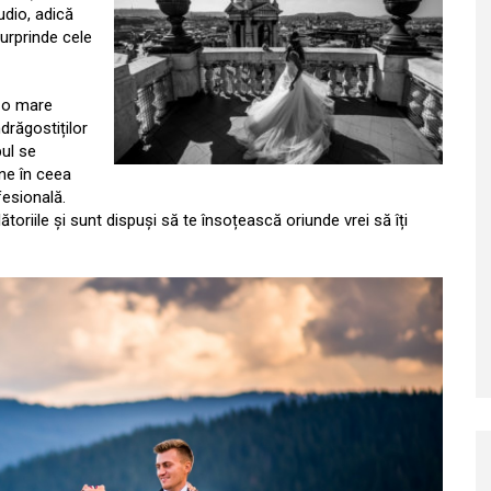
udio, adică
surprinde cele
u o mare
ndrăgostiților
pul se
ne în ceea
fesională.
toriile și sunt dispuși să te însoțească oriunde vrei să îți