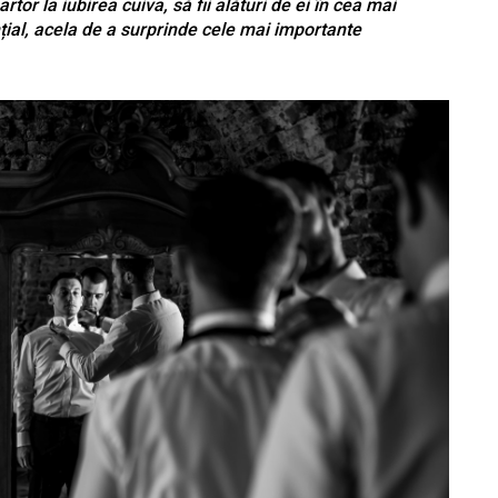
tor la iubirea cuiva, să fii alături de ei în cea mai
ențial, acela de a surprinde cele mai importante