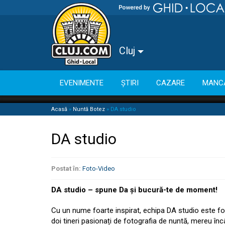
Cluj
EVENIMENTE
ȘTIRI
CAZARE
MANC
Acasă
»
Nuntă Botez
»
DA studio
DA studio
Postat în:
Foto-Video
DA studio – spune Da și bucură-te de moment!
Cu un nume foarte inspirat, echipa DA studio este f
doi tineri pasionați de fotografia de nuntă, mereu înc