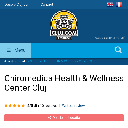
Despre Cluj.com
Contact
Menu
Acasă
»
Locatii
»
Chiromedica Health & Wellness Center Cluj
Chiromedica Health & Wellness
Center Cluj
5/5
din 10 reviews
|
Write a review
Distribuie Locatia