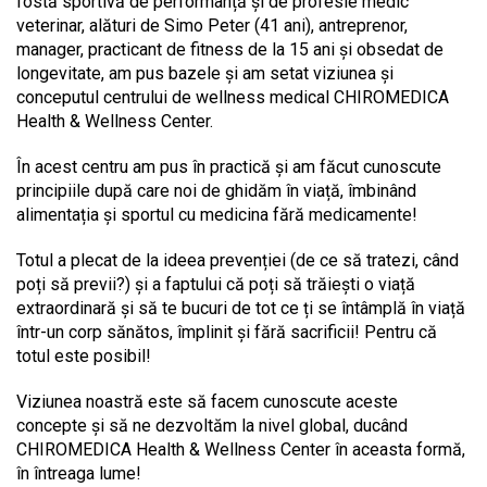
fostă sportivă de performanță și de profesie medic
veterinar, alături de Simo Peter (41 ani), antreprenor,
manager, practicant de fitness de la 15 ani și obsedat de
longevitate, am pus bazele și am setat viziunea și
conceputul centrului de wellness medical CHIROMEDICA
Health & Wellness Center.
În acest centru am pus în practică și am făcut cunoscute
principiile după care noi de ghidăm în viață, îmbinând
alimentația și sportul cu medicina fără medicamente!
Totul a plecat de la ideea prevenției (de ce să tratezi, când
poți să previi?) și a faptului că poți să trăiești o viață
extraordinară și să te bucuri de tot ce ți se întâmplă în viață
într-un corp sănătos, împlinit și fără sacrificii! Pentru că
totul este posibil!
Viziunea noastră este să facem cunoscute aceste
concepte și să ne dezvoltăm la nivel global, ducând
CHIROMEDICA Health & Wellness Center în aceasta formă,
în întreaga lume!