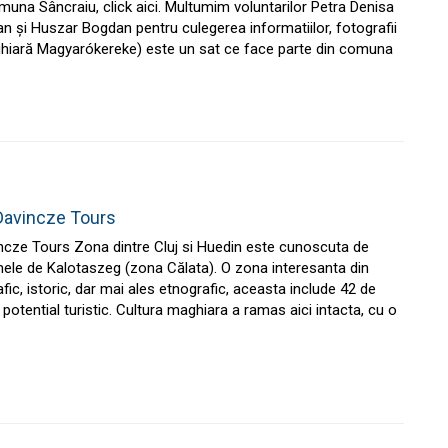
muna Sâncraiu, click aici. Multumim voluntarilor Petra Denisa
n și Huszar Bogdan pentru culegerea informatiilor, fotografii
aghiară Magyarókereke) este un sat ce face parte din comuna
Davincze Tours
ncze Tours Zona dintre Cluj si Huedin este cunoscuta de
ele de Kalotaszeg (zona Călata). O zona interesanta din
ic, istoric, dar mai ales etnografic, aceasta include 42 de
 potential turistic. Cultura maghiara a ramas aici intacta, cu o