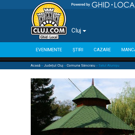
Cluj
EVENIMENTE
ȘTIRI
CAZARE
MANC
Acasă
»
Județul Cluj
»
Comuna Sâncraiu
»
Satul Alunișu