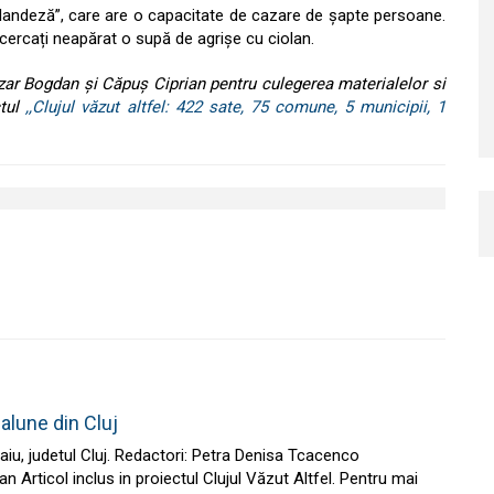
 olandeză”, care are o capacitate de cazare de șapte persoane.
ncercați neapărat o supă de agrișe cu ciolan.
ar Bogdan și Căpuș Ciprian pentru culegerea materialelor si
ctul
,,Clujul văzut altfel: 422 sate, 75 comune, 5 municipii, 1
alune din Cluj
iu, judetul Cluj. Redactori: Petra Denisa Tcacenco
 Articol inclus in proiectul Clujul Văzut Altfel. Pentru mai