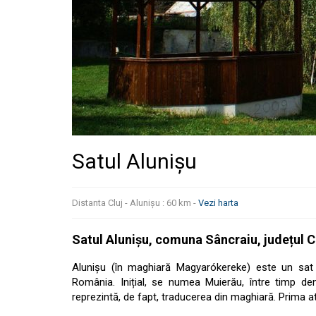
Satul Alunișu
Distanta Cluj - Alunișu : 60 km -
Vezi harta
Satul Alunișu, comuna Sâncraiu, județul C
Alunișu (în maghiară Magyarókereke) este un sat 
România. Inițial, se numea Muierău, între timp de
reprezintă, de fapt, traducerea din maghiară. Prima a