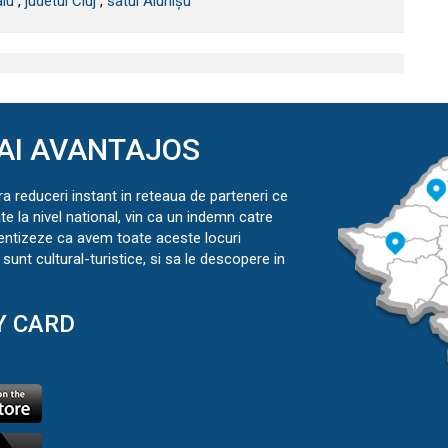
iu
,
judetul Cluj
,
satul Alunișu
AI AVANTAJOS
ra reduceri instant in reteaua de parteneri ce
ate la nivel national, vin ca un indemn catre
ientizeze ca avem toate aceste locuri
sunt cultural-turistice, si sa le descopere in
Y CARD