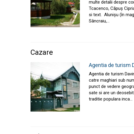
multe detalii despre co
Tcacenco, Căpuș Cipria
si text. Alunișu (în m
Sâncraiu,…
Cazare
Agentia de turism 
Agentia de turism Davi
catre maghiari sub num
punct de vedere geograf
sate si are un deosebit
traditie populara inca…