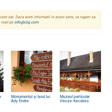
est sat. Daca aveti informatii in acest sens, va rugam sa
n mail pe
info@cluj.com
n
Monumentul și teiul lui
Muzeul particular
Ady Endre
Vincze-Kecskés