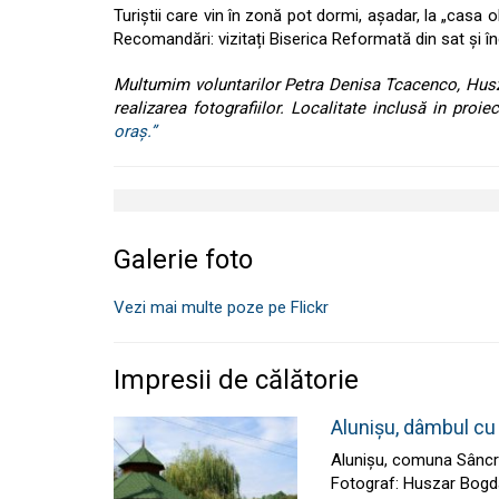
Turiștii care vin în zonă pot dormi, așadar, la „casa
Recomandări: vizitați Biserica Reformată din sat și î
Multumim voluntarilor Petra Denisa Tcacenco, Husz
realizarea fotografiilor. Localitate inclusă in proie
oraș.”
Galerie foto
Vezi mai multe poze pe Flickr
Impresii de călătorie
Alunișu, dâmbul cu 
Alunișu, comuna Sâncra
Fotograf: Huszar Bogdan