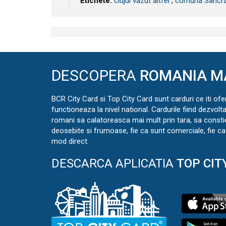
Etichete:
clujul vazut altfel
,
comuna Sâncra
DESCOPERA
ROMANIA M
BCR City Card si Top City Card sunt carduri ce iti ofe
functioneaza la nivel national. Cardurile fiind dezvolt
romani sa calatoreasca mai mult prin tara, sa const
deosebite si frumoase, fie ca sunt comerciale, fie ca 
mod direct.
DESCARCA APLICATIA
TOP CIT