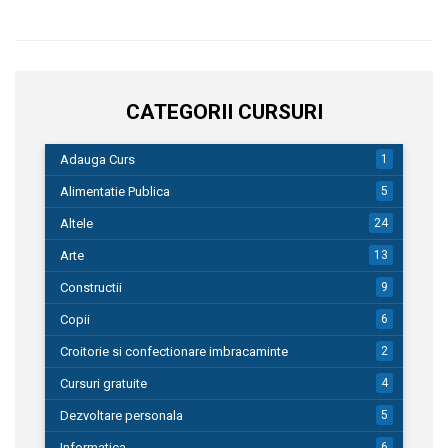
CATEGORII CURSURI
Adauga Curs
1
Alimentatie Publica
5
Altele
24
Arte
13
Constructii
9
Copii
6
Croitorie si confectionare imbracaminte
2
Cursuri gratuite
4
Dezvoltare personala
5
Informatica
6