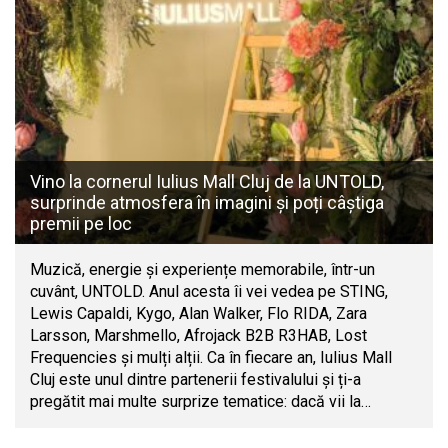
Vino la cornerul Iulius Mall Cluj de la UNTOLD,
surprinde atmosfera în imagini și poți câștiga
premii pe loc
Muzică, energie și experiențe memorabile, într-un
cuvânt, UNTOLD. Anul acesta îi vei vedea pe STING,
Lewis Capaldi, Kygo, Alan Walker, Flo RIDA, Zara
Larsson, Marshmello, Afrojack B2B R3HAB, Lost
Frequencies și mulți alții. Ca în fiecare an, Iulius Mall
Cluj este unul dintre partenerii festivalului și ți-a
pregătit mai multe surprize tematice: dacă vii la…