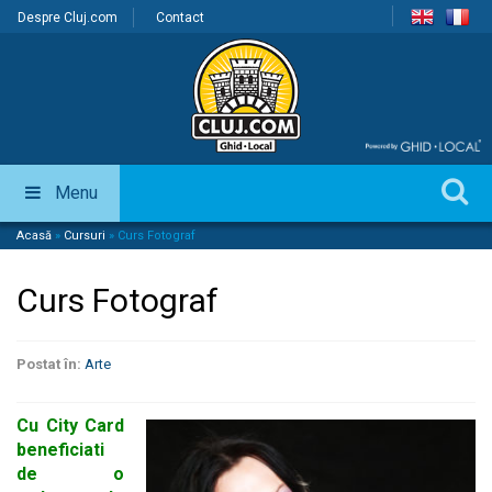
Despre Cluj.com
Contact
Menu
Acasă
»
Cursuri
»
Curs Fotograf
Curs Fotograf
Postat în:
Arte
Cu City Card
beneficiati
de o