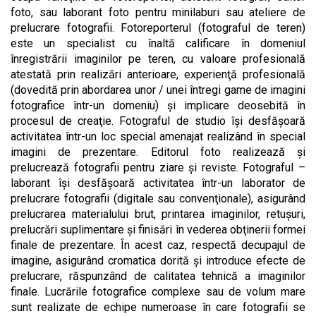
foto, sau laborant foto pentru minilaburi sau ateliere de
prelucrare fotografii. Fotoreporterul (fotograful de teren)
este un specialist cu înaltă calificare în domeniul
înregistrării imaginilor pe teren, cu valoare profesională
atestată prin realizări anterioare, experienţă profesională
(dovedită prin abordarea unor / unei întregi game de imagini
fotografice într-un domeniu) şi implicare deosebită în
procesul de creaţie. Fotograful de studio îşi desfăşoară
activitatea într-un loc special amenajat realizând în special
imagini de prezentare. Editorul foto realizează şi
prelucrează fotografii pentru ziare şi reviste. Fotograful –
laborant îşi desfăşoară activitatea într-un laborator de
prelucrare fotografii (digitale sau convenţionale), asigurând
prelucrarea materialului brut, printarea imaginilor, retuşuri,
prelucrări suplimentare şi finisări în vederea obţinerii formei
finale de prezentare. În acest caz, respectă decupajul de
imagine, asigurând cromatica dorită şi introduce efecte de
prelucrare, răspunzând de calitatea tehnică a imaginilor
finale. Lucrările fotografice complexe sau de volum mare
sunt realizate de echipe numeroase în care fotografii se