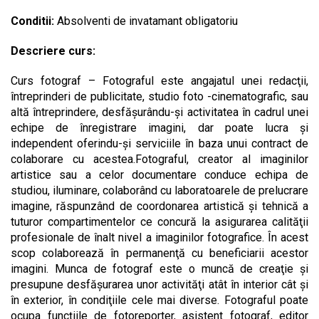
Conditii:
Absolventi de invatamant obligatoriu
Descriere curs:
Curs fotograf – Fotograful este angajatul unei redacţii,
întreprinderi de publicitate, studio foto -cinematografic, sau
altă întreprindere, desfăşurându-şi activitatea în cadrul unei
echipe de înregistrare imagini, dar poate lucra şi
independent oferindu-şi serviciile în baza unui contract de
colaborare cu acestea.Fotograful, creator al imaginilor
artistice sau a celor documentare conduce echipa de
studiou, iluminare, colaborând cu laboratoarele de prelucrare
imagine, răspunzând de coordonarea artistică şi tehnică a
tuturor compartimentelor ce concură la asigurarea calităţii
profesionale de înalt nivel a imaginilor fotografice. În acest
scop colaborează în permanenţă cu beneficiarii acestor
imagini. Munca de fotograf este o muncă de creaţie şi
presupune desfăşurarea unor activităţi atât în interior cât şi
în exterior, în condiţiile cele mai diverse. Fotograful poate
ocupa funcţiile de fotoreporter, asistent fotograf, editor