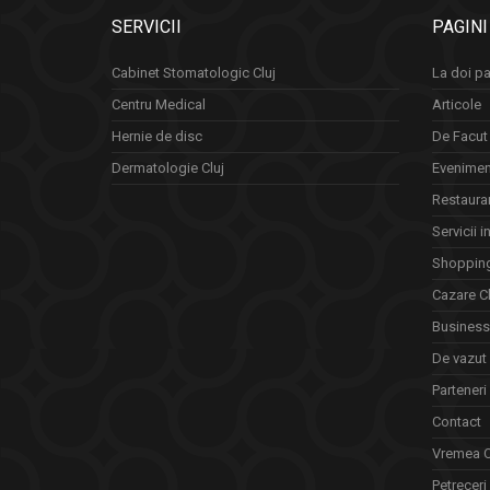
SERVICII
PAGINI
Cabinet Stomatologic Cluj
La doi pa
Centru Medical
Articole
Hernie de disc
De Facut 
Dermatologie Cluj
Eveniment
Restauran
Servicii i
Shopping
Cazare Cl
Business 
De vazut
Parteneri
Contact
Vremea C
Petreceri 