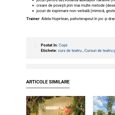
jocuri pentru dezvoltarea abilităților narative (r
creare de povești prin mai multe metode (desen
jocuri de exprimare non-verbală (mimică, gestic
Trainer
: Adela Hopirtean, psihoterapeut în joc și dr
Postat în:
Copii
Etichete:
curs de teatru
,
Cursuri de teatru 
ARTICOLE SIMILARE