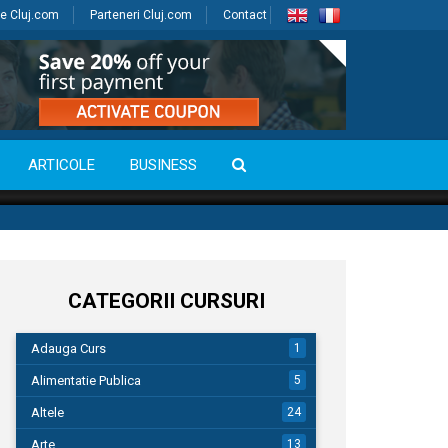
e Cluj.com
Parteneri Cluj.com
Contact
ARTICOLE
BUSINESS
CATEGORII CURSURI
Adauga Curs
1
Alimentatie Publica
5
Altele
24
Arte
13