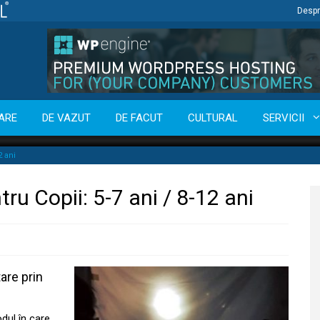
Despr
ARE
DE VAZUT
DE FACUT
CULTURAL
SERVICII
2 ani
u Copii: 5-7 ani / 8-12 ani
are prin
odul în care