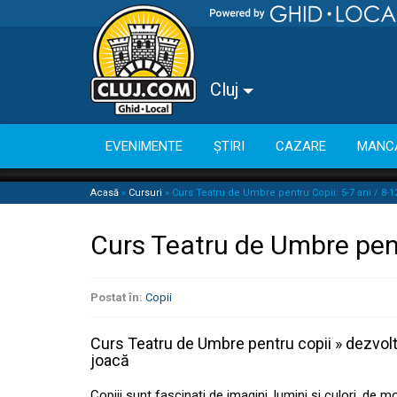
Cluj
EVENIMENTE
ȘTIRI
CAZARE
MANC
Acasă
»
Cursuri
»
Curs Teatru de Umbre pentru Copii: 5-7 ani / 8-1
Curs Teatru de Umbre pentr
Postat în:
Copii
Curs Teatru de Umbre pentru copii » dezvolt
joacă
Copiii sunt fascinați de imagini, lumini și culori, de m