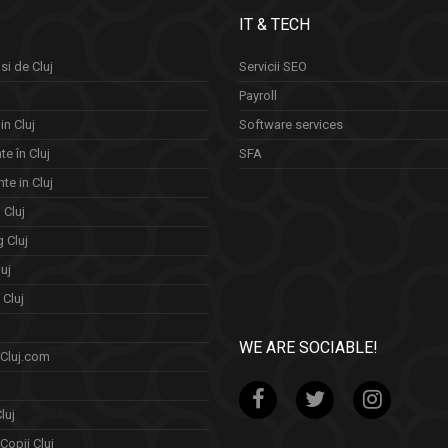
IT & TECH
si de Cluj
Servicii SEO
Payroll
in Cluj
Software services
e în Cluj
SFA
te in Cluj
n Cluj
 Cluj
uj
Cluj
WE ARE SOCIABLE!
 Cluj.com
luj
Copii Cluj