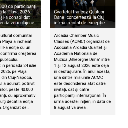
00 de participanți
a la Playa 2026.
Cvartetul francez Quatuor
 și-a consolidat
Danel concertează la Cluj
genda verii clujene
într-un recital de excepție
cultural comunitar
Arcadia Chamber Music
 Playa a încheiat
Classes (ACMC) organizat de
II-a ediție cu un
Asociația Arcadia Quartet și
e confirmă creșterea
Academia Națională de
publicului.
Muzică „Gheorghe Dima” între
în perioada 24 iulie
1 și 12 august 2026 este deja
 2026, pe Plaja
în desfășurare. În anul acesta,
 din Cluj-Napoca,
una dintre misiunile ACMC
 a adunat, potrivit
este deschiderea atât către
ilor, peste 40.000
invitați, cât și către
anți, cu aproximativ
participanții internaționali. În
ți decât la ediția
urma acestei inițieri, în data de
. Organizat de…
8 august va avea…