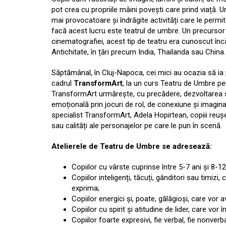
pot crea cu propriile mâini povești care prind viață. U
mai provocatoare și îndrăgite activități care le permit
facă acest lucru este teatrul de umbre. Un precursor 
cinematografiei, acest tip de teatru era cunoscut înc
Antichitate, în țări precum India, Thailanda sau China.
Săptămânal, în Cluj-Napoca, cei mici au ocazia să ia p
cadrul
TransformArt
, la un curs Teatru de Umbre pen
TransformArt urmărește, cu precădere, dezvoltarea 
emoțională prin jocuri de rol, de conexiune și imagina
specialist TransformArt, Adela Hopirtean, copiii reușes
sau calități ale personajelor pe care le pun în scenă.
Atelierele de Teatru de Umbre se adresează:
Copiilor cu vârste cuprinse între 5-7 ani și 8-12
Copiilor inteligenți, tăcuți, gânditori sau timiz
exprima;
Copiilor energici și, poate, gălăgioși, care vor a
Copiilor cu spirit și atitudine de lider, care vor 
Copiilor foarte expresivi, fie verbal, fie nonverb