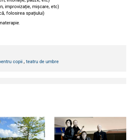
itm, intonație, pauze, etc)
, improvizație, mișcare, etc)
ă, folosirea spațiului)
amaterapie.
pentru copii
,
teatru de umbre