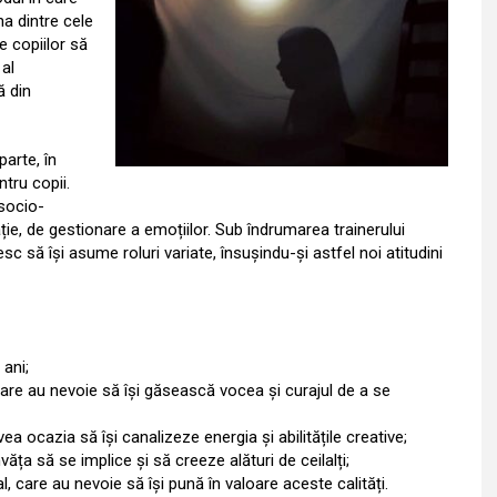
na dintre cele
e copiilor să
al
ă din
arte, în
tru copii.
socio-
ție, de gestionare a emoțiilor. Sub îndrumarea trainerului
c să își asume roluri variate, însușindu-și astfel noi atitudini
 ani;
i, care au nevoie să își găsească vocea și curajul de a se
vea ocazia să își canalizeze energia și abilitățile creative;
învăța să se implice și să creeze alături de ceilalți;
al, care au nevoie să își pună în valoare aceste calități.