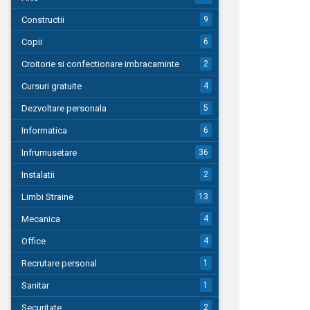
Constructii
9
Copii
6
Croitorie si confectionare imbracaminte
2
Cursuri gratuite
4
Dezvoltare personala
5
Informatica
6
Infrumusetare
36
Instalatii
2
Limbi Straine
13
Mecanica
4
Office
4
Recrutare personal
1
Sanitar
1
Securitate
2