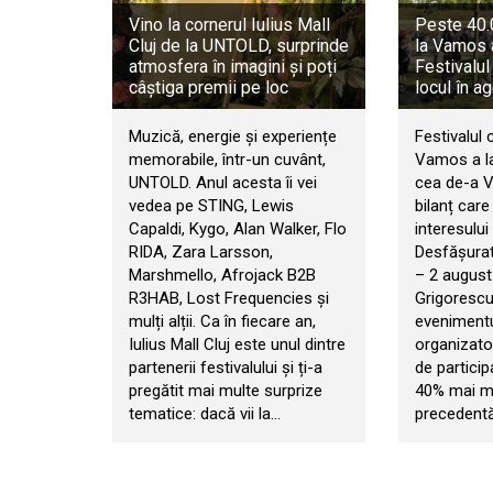
Vino la cornerul Iulius Mall
Peste 40.0
Cluj de la UNTOLD, surprinde
la Vamos 
atmosfera în imagini și poți
Festivalul
câștiga premii pe loc
locul în a
Muzică, energie și experiențe
Festivalul 
memorabile, într-un cuvânt,
Vamos a la
UNTOLD. Anul acesta îi vei
cea de-a VI
vedea pe STING, Lewis
bilanț car
Capaldi, Kygo, Alan Walker, Flo
interesului 
RIDA, Zara Larsson,
Desfășurat 
Marshmello, Afrojack B2B
– 2 august
R3HAB, Lost Frequencies și
Grigorescu
mulți alții. Ca în fiecare an,
evenimentul
Iulius Mall Cluj este unul dintre
organizator
partenerii festivalului și ți-a
de particip
pregătit mai multe surprize
40% mai mul
tematice: dacă vii la…
precedentă